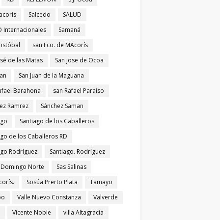
acorís
Salcedo
SALUD
 Internacionales
Samaná
ristóbal
san Fco. de MAcorís
osé de las Matas
San jose de Ocoa
uan
San Juan de la Maguana
afael Barahona
san Rafael Paraiso
ez Ramrez
Sánchez Saman
ago
Santiago de los Caballeros
ago de los Caballeros RD
ago Rodríguez
Santiago. Rodríguez
 Domingo Norte
Sas Salinas
corís.
Sosúa Prerto Plata
Tamayo
po
Valle Nuevo Constanza
Valverde
Vicente Noble
villa Altagracia