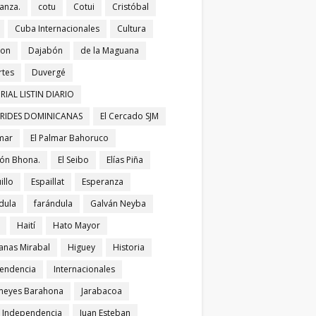
anza.
cotu
Cotui
Cristóbal
Cuba Internacionales
Cultura
bon
Dajabón
de la Maguana
tes
Duvergé
RIAL LISTIN DIARIO
ERIDES DOMINICANAS
El Cercado SJM
lmar
El Palmar Bahoruco
ñón Bhona.
El Seibo
Elías Piña
illo
Espaillat
Esperanza
dula
farándula
Galván Neyba
Haití
Hato Mayor
nas Mirabal
Higuey
Historia
endencia
Internacionales
meyes Barahona
Jarabacoa
í Independencia
Juan Esteban