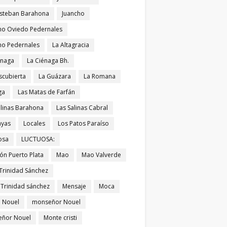
Esteban Barahona
Juancho
ho Oviedo Pedernales
ho Pedernales
La Altagracia
énaga
La Ciénaga Bh.
scubierta
La Guázara
La Romana
ga
Las Matas de Farfán
alinas Barahona
Las Salinas Cabral
ayas
Locales
Los Patos Paraíso
osa
LUCTUOSA:
ón Puerto Plata
Mao
Mao Valverde
Trinidad Sánchez
 Trinidad sánchez
Mensaje
Moca
 Nouel
monseñor Nouel
ñor Nouel
Monte cristi