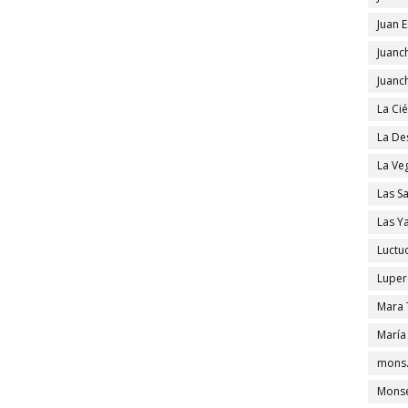
Juan 
Juanc
Juanc
La Ci
La De
La Ve
Las S
Las Y
Luctu
Luper
Mara 
María
mons.
Monse