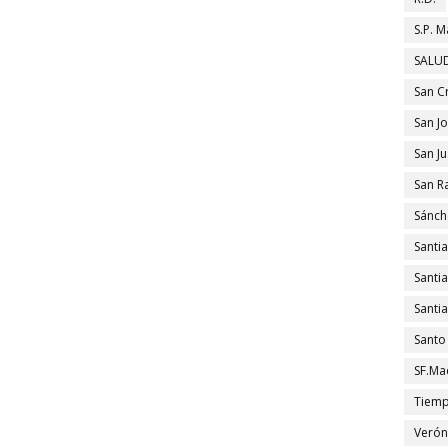
S.P. M
SALUD
San C
San J
San J
San R
Sánch
Santi
Santi
Santi
Santo
SF.Ma
Tiem
Verón