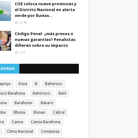
COE coloca nueve provincias y
el Distrito Nacional en alerta
verde por lluvias...
13:58
Código Penal: ¿más presos o
nuevas garantías? Penalistas
difieren sobre su impacto
7:51
EGORIAS
apoyo
Azua
B
Bahoruco
uco Barahona
Bahoruco.
Baní
hona
Barahona-
Bávaro
ibe
Bhona.
Bonao
Cabral
ra
Canoa
Canoa Barahona
Clima Nacional
Constanza