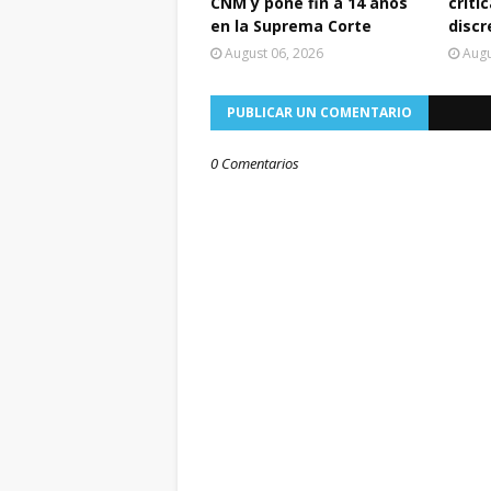
CNM y pone fin a 14 años
crític
en la Suprema Corte
discr
August 06, 2026
Augu
PUBLICAR UN COMENTARIO
0 Comentarios