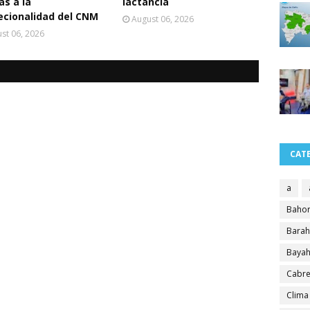
as a la
lactancia
ecionalidad del CNM
August 06, 2026
st 06, 2026
CAT
a
Bahor
Bara
Bayah
Cabre
Clima