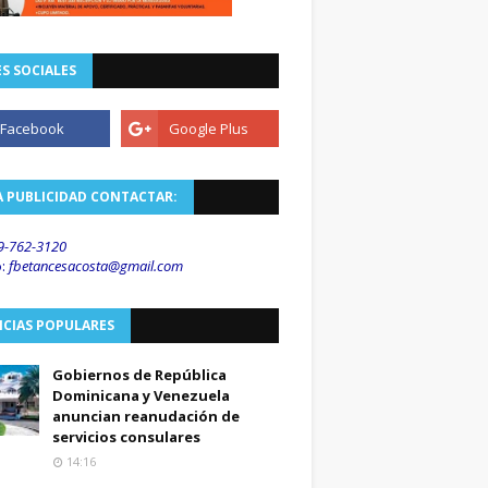
S SOCIALES
A PUBLICIDAD CONTACTAR:
9-762-3120
o
:
fbetancesacosta@gmail.
com
ICIAS POPULARES
Gobiernos de República
Dominicana y Venezuela
anuncian reanudación de
servicios consulares
14:16