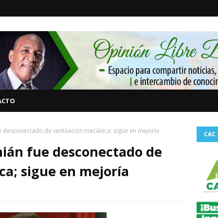
ACTO
ue desconectado de ventilación mecánica; sigue en mejoría
CAC
inián fue desconectado de
ca; sigue en mejoría