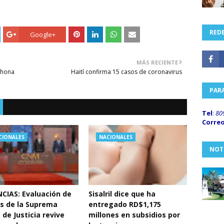
REDE
Google+
MÁS RECIENTE
ahona
Haití confirma 15 casos de coronavirus
PAR
Tel
:
80
Corre
CIONALES
NACIONALES
NOT
CIAS: Evaluación de
Sisalril dice que ha
s de la Suprema
entregado RD$1,175
 de Justicia revive
millones en subsidios por