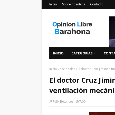
Inicio
Sobre nosotros
Contacto
INICIO
CATEGORIAS
CONT
Inicio
nacionales
El doctor Cruz Jiminián f
El doctor Cruz Jim
ventilación mecáni
Félix Betances
7:00