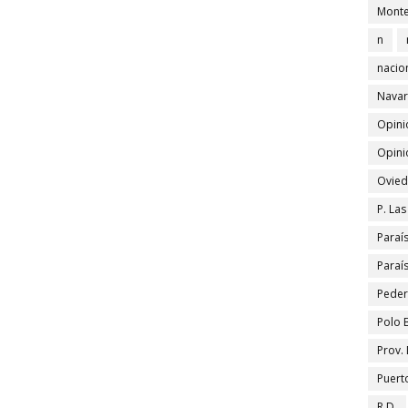
Monte
n
nacio
Navar
Opini
Opini
Ovied
P. La
Paraí
Paraí
Peder
Polo 
Prov.
Puert
R.D.