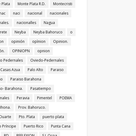
 Plata
Monte Plata R.D.
Montecristi
nac
naci
nacional
nacionales
nales.
nacionalles
Nagua
rete
Neyba
Neyba Bahoruco
o
on
opinión
opìnion
Opinion.
ón.
OPINIOPN
opnion
o Pedernales
Oviedo-Pedernales
s Casas Azua
Palo Alto
Paraiso
so
Paraiso Barahona
so- Barahona.
Pasatiempo
nales
Peravia
Pimentel
POEMA
Bhona.
Prov. Bahoruco.
 Duarte
Pto. Plata
puerto plata
o Príncipe
Puerto Rico
Punta Cana
RD
REFLEXION
S.J. Ocoa