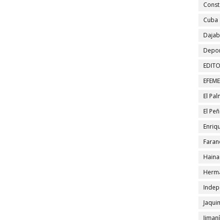
Const
Cuba
Daja
Depor
EDITO
EFEM
El Pa
El Pe
Enriqu
Faran
Haina
Herma
Indep
Jaqui
Jiman