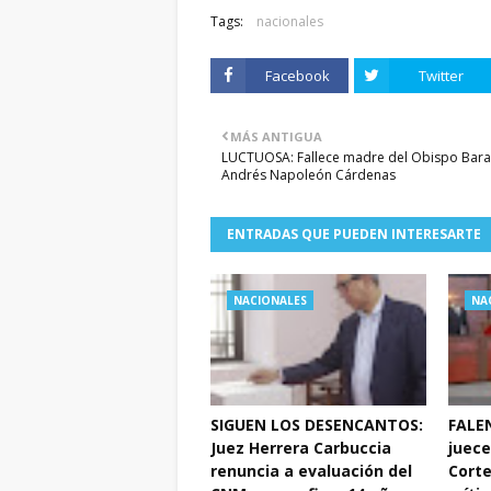
Tags:
nacionales
Facebook
Twitter
MÁS ANTIGUA
LUCTUOSA: Fallece madre del Obispo Bar
Andrés Napoleón Cárdenas
ENTRADAS QUE PUEDEN INTERESARTE
NACIONALES
NA
SIGUEN LOS DESENCANTOS:
FALEN
Juez Herrera Carbuccia
juece
renuncia a evaluación del
Corte