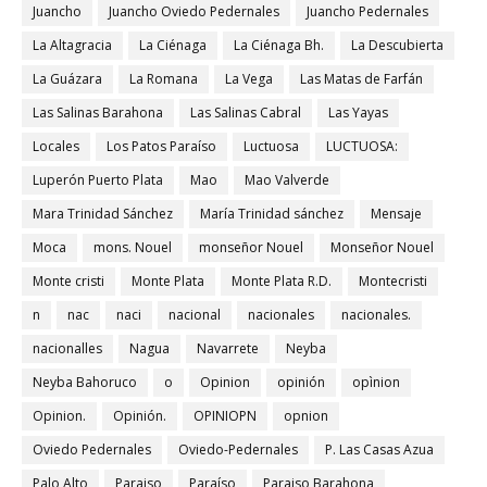
Juancho
Juancho Oviedo Pedernales
Juancho Pedernales
La Altagracia
La Ciénaga
La Ciénaga Bh.
La Descubierta
La Guázara
La Romana
La Vega
Las Matas de Farfán
Las Salinas Barahona
Las Salinas Cabral
Las Yayas
Locales
Los Patos Paraíso
Luctuosa
LUCTUOSA:
Luperón Puerto Plata
Mao
Mao Valverde
Mara Trinidad Sánchez
María Trinidad sánchez
Mensaje
Moca
mons. Nouel
monseñor Nouel
Monseñor Nouel
Monte cristi
Monte Plata
Monte Plata R.D.
Montecristi
n
nac
naci
nacional
nacionales
nacionales.
nacionalles
Nagua
Navarrete
Neyba
Neyba Bahoruco
o
Opinion
opinión
opìnion
Opinion.
Opinión.
OPINIOPN
opnion
Oviedo Pedernales
Oviedo-Pedernales
P. Las Casas Azua
Palo Alto
Paraiso
Paraíso
Paraiso Barahona