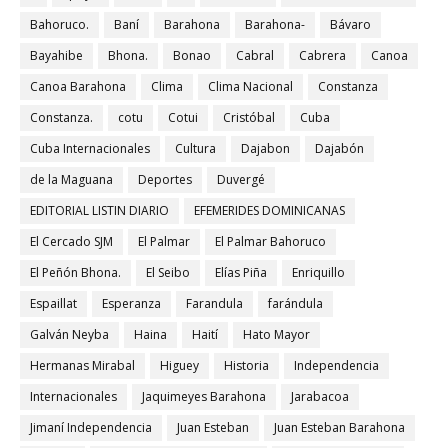
Bahoruco.
Baní
Barahona
Barahona-
Bávaro
Bayahibe
Bhona.
Bonao
Cabral
Cabrera
Canoa
Canoa Barahona
Clima
Clima Nacional
Constanza
Constanza.
cotu
Cotui
Cristóbal
Cuba
Cuba Internacionales
Cultura
Dajabon
Dajabón
de la Maguana
Deportes
Duvergé
EDITORIAL LISTIN DIARIO
EFEMERIDES DOMINICANAS
El Cercado SJM
El Palmar
El Palmar Bahoruco
El Peñón Bhona.
El Seibo
Elías Piña
Enriquillo
Espaillat
Esperanza
Farandula
farándula
Galván Neyba
Haina
Haití
Hato Mayor
Hermanas Mirabal
Higuey
Historia
Independencia
Internacionales
Jaquimeyes Barahona
Jarabacoa
Jimaní Independencia
Juan Esteban
Juan Esteban Barahona