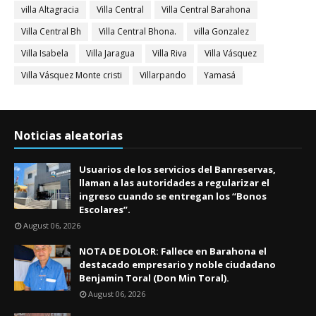
villa Altagracia
Villa Central
Villa Central Barahona
Villa Central Bh
Villa Central Bhona.
villa Gonzalez
Villa Isabela
Villa Jaragua
Villa Riva
Villa Vásquez
Villa Vásquez Monte cristi
Villarpando
Yamasá
Noticias aleatorias
Usuarios de los servicios del Banreservas,
llaman a las autoridades a regularizar el
ingreso cuando se entregan los “Bonos
Escolares”.
August 06, 2026
NOTA DE DOLOR: Fallece en Barahona el
destacado empresario y noble ciudadano
Benjamin Toral (Don Min Toral).
August 06, 2026