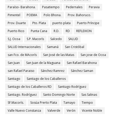
Paraíso- Barahona.
Pasatiempo
Pedernales
Peravia
Pimentel
POEMA
Polo Bhona.
Prov. Bahoruco.
Prov. Duarte
Pto. Plata
puerto plata
Puerto Príncipe
Puerto Rico
Punta Cana
R.D.
RD
REFLEXION
S.J. Ocoa
S.P. Macorís
Salcedo
SALUD
SALUD Internacionales
Samaná
San Cristóbal
san Fco. de MAcorís
San José de las Matas
San jose de Ocoa
San Juan
San Juan de la Maguana
San Rafael Barahona
san Rafael Paraiso
Sánchez Ramrez
Sánchez Saman
Santiago
Santiago de los Caballeros
Santiago de los Caballeros RD
Santiago Rodríguez
Santiago. Rodríguez
Santo Domingo Norte
Sas Salinas
SF.Macorís.
Sosúa Prerto Plata
Tamayo
Tiempo
Valle Nuevo Constanza
Valverde
Verón
Vicente Noble