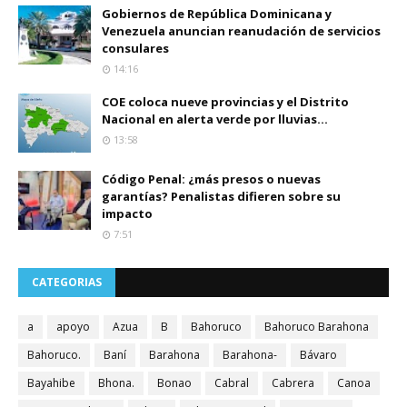
Gobiernos de República Dominicana y
Venezuela anuncian reanudación de servicios
consulares
14:16
COE coloca nueve provincias y el Distrito
Nacional en alerta verde por lluvias...
13:58
Código Penal: ¿más presos o nuevas
garantías? Penalistas difieren sobre su
impacto
7:51
CATEGORIAS
a
apoyo
Azua
B
Bahoruco
Bahoruco Barahona
Bahoruco.
Baní
Barahona
Barahona-
Bávaro
Bayahibe
Bhona.
Bonao
Cabral
Cabrera
Canoa