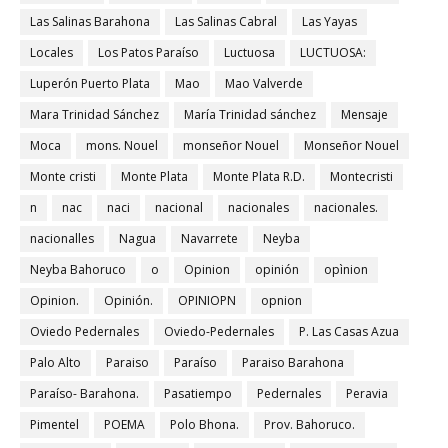
Las Salinas Barahona
Las Salinas Cabral
Las Yayas
Locales
Los Patos Paraíso
Luctuosa
LUCTUOSA:
Luperón Puerto Plata
Mao
Mao Valverde
Mara Trinidad Sánchez
María Trinidad sánchez
Mensaje
Moca
mons. Nouel
monseñor Nouel
Monseñor Nouel
Monte cristi
Monte Plata
Monte Plata R.D.
Montecristi
n
nac
naci
nacional
nacionales
nacionales.
nacionalles
Nagua
Navarrete
Neyba
Neyba Bahoruco
o
Opinion
opinión
opìnion
Opinion.
Opinión.
OPINIOPN
opnion
Oviedo Pedernales
Oviedo-Pedernales
P. Las Casas Azua
Palo Alto
Paraiso
Paraíso
Paraiso Barahona
Paraíso- Barahona.
Pasatiempo
Pedernales
Peravia
Pimentel
POEMA
Polo Bhona.
Prov. Bahoruco.