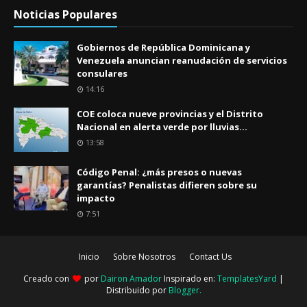
Noticias Populares
Gobiernos de República Dominicana y
Venezuela anuncian reanudación de servicios
consulares
14:16
COE coloca nueve provincias y el Distrito
Nacional en alerta verde por lluvias...
13:58
Código Penal: ¿más presos o nuevas
garantías? Penalistas difieren sobre su
impacto
7:51
Inicio
Sobre Nosotros
Contact Us
Creado con
por
Dairon Amador
Inspirado en:
TemplatesYard
|
Distribuido por
Blogger
.