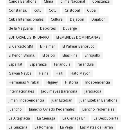
Canoa Barahona
Clima
Clima Nacional
Constanza
Constanza.
cotu
Cotui
Cristóbal
Cuba
Cuba Internacionales
Cultura
Dajabon
Dajabón
de la Maguana
Deportes
Duvergé
EDITORIAL LISTIN DIARIO
EFEMERIDES DOMINICANAS
El Cercado SJM
El Palmar
El Palmar Bahoruco
El Peñón Bhona.
El Seibo
Elías Piña
Enriquillo
Espaillat
Esperanza
Farandula
farándula
Galván Neyba
Haina
Haití
Hato Mayor
Hermanas Mirabal
Higuey
Historia
Independencia
Internacionales
Jaquimeyes Barahona
Jarabacoa
Jimaní Independencia
Juan Esteban
Juan Esteban Barahona
Juancho
Juancho Oviedo Pedernales
Juancho Pedernales
La Altagracia
La Ciénaga
La Ciénaga Bh.
La Descubierta
La Guázara
La Romana
La Vega
Las Matas de Farfán