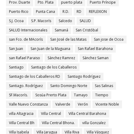
Prov. Duarte
Pto. Plata
puerto plata
Puerto Príncipe
Puerto Rico
Punta Cana
R.D.
RD
REFLEXION
S.J. Ocoa
S.P. Macorís
Salcedo
SALUD
SALUD Internacionales
Samaná
San Cristóbal
san Fco. de MAcorís
San José de las Matas
San jose de Ocoa
San Juan
San Juan de la Maguana
San Rafael Barahona
san Rafael Paraiso
Sánchez Ramrez
Sánchez Saman
Santiago
Santiago de los Caballeros
Santiago de los Caballeros RD
Santiago Rodríguez
Santiago. Rodríguez
Santo Domingo Norte
Sas Salinas
SF.Macorís.
Sosúa Prerto Plata
Tamayo
Tiempo
Valle Nuevo Constanza
Valverde
Verón
Vicente Noble
villa Altagracia
Villa Central
Villa Central Barahona
Villa Central Bh
Villa Central Bhona.
villa Gonzalez
Villa Isabela
Villa Jaragua
Villa Riva
Villa Vásquez