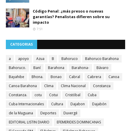
Código Penal: ¿más presos o nuevas
garantías? Penalistas difieren sobre su
impacto
7:51
CATEGORIAS
a
apoyo
Azua
B
Bahoruco
Bahoruco Barahona
Bahoruco.
Baní
Barahona
Barahona-
Bávaro
Bayahibe
Bhona.
Bonao
Cabral
Cabrera
Canoa
Canoa Barahona
Clima
Clima Nacional
Constanza
Constanza.
cotu
Cotui
Cristóbal
Cuba
Cuba Internacionales
Cultura
Dajabon
Dajabón
de la Maguana
Deportes
Duvergé
EDITORIAL LISTIN DIARIO
EFEMERIDES DOMINICANAS