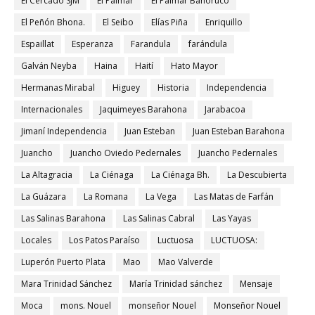
El Cercado SJM
El Palmar
El Palmar Bahoruco
El Peñón Bhona.
El Seibo
Elías Piña
Enriquillo
Espaillat
Esperanza
Farandula
farándula
Galván Neyba
Haina
Haití
Hato Mayor
Hermanas Mirabal
Higuey
Historia
Independencia
Internacionales
Jaquimeyes Barahona
Jarabacoa
Jimaní Independencia
Juan Esteban
Juan Esteban Barahona
Juancho
Juancho Oviedo Pedernales
Juancho Pedernales
La Altagracia
La Ciénaga
La Ciénaga Bh.
La Descubierta
La Guázara
La Romana
La Vega
Las Matas de Farfán
Las Salinas Barahona
Las Salinas Cabral
Las Yayas
Locales
Los Patos Paraíso
Luctuosa
LUCTUOSA:
Luperón Puerto Plata
Mao
Mao Valverde
Mara Trinidad Sánchez
María Trinidad sánchez
Mensaje
Moca
mons. Nouel
monseñor Nouel
Monseñor Nouel