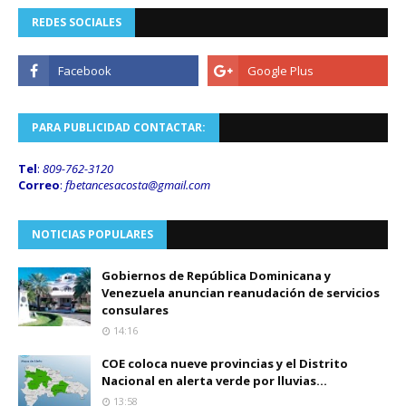
REDES SOCIALES
PARA PUBLICIDAD CONTACTAR:
Tel
:
809-762-3120
Correo
:
fbetancesacosta@gmail.
com
NOTICIAS POPULARES
Gobiernos de República Dominicana y
Venezuela anuncian reanudación de servicios
consulares
14:16
COE coloca nueve provincias y el Distrito
Nacional en alerta verde por lluvias...
13:58