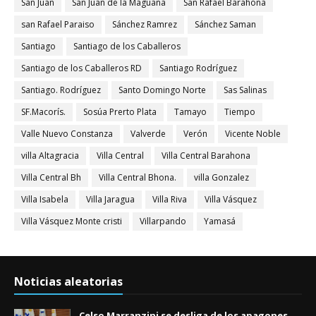
San Juan
San Juan de la Maguana
San Rafael Barahona
san Rafael Paraiso
Sánchez Ramrez
Sánchez Saman
Santiago
Santiago de los Caballeros
Santiago de los Caballeros RD
Santiago Rodríguez
Santiago. Rodríguez
Santo Domingo Norte
Sas Salinas
SF.Macorís.
Sosúa Prerto Plata
Tamayo
Tiempo
Valle Nuevo Constanza
Valverde
Verón
Vicente Noble
villa Altagracia
Villa Central
Villa Central Barahona
Villa Central Bh
Villa Central Bhona.
villa Gonzalez
Villa Isabela
Villa Jaragua
Villa Riva
Villa Vásquez
Villa Vásquez Monte cristi
Villarpando
Yamasá
Noticias aleatorias
Celso Marranzini se desliga de los apagones