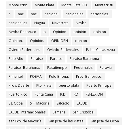
Monte cristi
Monte Plata
Monte Plata R.D.
Montecristi
n
nac
naci
nacional
nacionales
nacionales.
nacionalles
Nagua
Navarrete
Neyba
Neyba Bahoruco
o
Opinion
opinión
opìnion
Opinion.
Opinión.
OPINIOPN
opnion
Oviedo Pedernales
Oviedo-Pedernales
P. Las Casas Azua
Palo Alto
Paraiso
Paraíso
Paraiso Barahona
Paraíso- Barahona.
Pasatiempo
Pedernales
Peravia
Pimentel
POEMA
Polo Bhona.
Prov. Bahoruco.
Prov. Duarte
Pto. Plata
puerto plata
Puerto Príncipe
Puerto Rico
Punta Cana
R.D.
RD
REFLEXION
S.J. Ocoa
S.P. Macorís
Salcedo
SALUD
SALUD Internacionales
Samaná
San Cristóbal
san Fco. de MAcorís
San José de las Matas
San jose de Ocoa