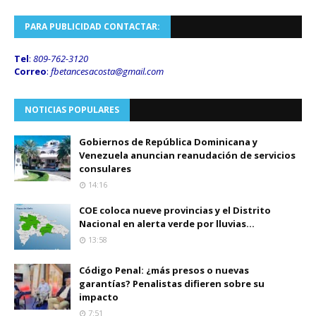
PARA PUBLICIDAD CONTACTAR:
Tel
:
809-762-3120
Correo
:
fbetancesacosta@gmail.
com
NOTICIAS POPULARES
Gobiernos de República Dominicana y
Venezuela anuncian reanudación de servicios
consulares
14:16
COE coloca nueve provincias y el Distrito
Nacional en alerta verde por lluvias...
13:58
Código Penal: ¿más presos o nuevas
garantías? Penalistas difieren sobre su
impacto
7:51