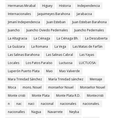
Hermanas Mirabal
Higuey
Historia
Independencia
Internacionales
Jaquimeyes Barahona
Jarabacoa
Jimaní Independencia
Juan Esteban
Juan Esteban Barahona
Juancho
Juancho Oviedo Pedernales
Juancho Pedernales
La Altagracia
La Ciénaga
La Ciénaga Bh.
La Descubierta
La Guázara
La Romana
La Vega
Las Matas de Farfán
Las Salinas Barahona
Las Salinas Cabral
Las Yayas
Locales
Los Patos Paraíso
Luctuosa
LUCTUOSA:
Luperón Puerto Plata
Mao
Mao Valverde
Mara Trinidad Sánchez
María Trinidad sánchez
Mensaje
Moca
mons. Nouel
monseñor Nouel
Monseñor Nouel
Monte cristi
Monte Plata
Monte Plata R.D.
Montecristi
n
nac
naci
nacional
nacionales
nacionales.
nacionalles
Nagua
Navarrete
Neyba