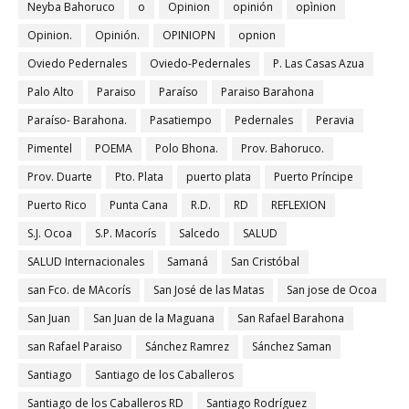
Neyba Bahoruco
o
Opinion
opinión
opìnion
Opinion.
Opinión.
OPINIOPN
opnion
Oviedo Pedernales
Oviedo-Pedernales
P. Las Casas Azua
Palo Alto
Paraiso
Paraíso
Paraiso Barahona
Paraíso- Barahona.
Pasatiempo
Pedernales
Peravia
Pimentel
POEMA
Polo Bhona.
Prov. Bahoruco.
Prov. Duarte
Pto. Plata
puerto plata
Puerto Príncipe
Puerto Rico
Punta Cana
R.D.
RD
REFLEXION
S.J. Ocoa
S.P. Macorís
Salcedo
SALUD
SALUD Internacionales
Samaná
San Cristóbal
san Fco. de MAcorís
San José de las Matas
San jose de Ocoa
San Juan
San Juan de la Maguana
San Rafael Barahona
san Rafael Paraiso
Sánchez Ramrez
Sánchez Saman
Santiago
Santiago de los Caballeros
Santiago de los Caballeros RD
Santiago Rodríguez