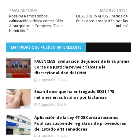
MÁS ANTIGUA
MÁS RECIENTE
Rosalba Ramos sobre
DESGOBERNADOS: Precios de
calificación jurídica contra Félix
útiles escolares “están por las
Alburquerque Comprés: “Es un
nubes”
homicidio”
ENTRADAS QUE PUEDEN INTERESARTE
FALENCIAS: Evaluación de jueces de la Suprema
Corte de Justicia revive críticas a la
discrecionalidad del CNM
August 06, 2026
Sisalril dice que ha entregado RD$1,175
millones en subsidios por lactancia
August 06, 2026
Aplicación de la Ley 47-25 Contrataciones
Públicas suspende registros de proveedores
del Estado a 11 senadores
August 05, 2026