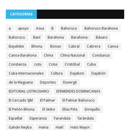
CATEGORIAS
a
apoyo
Azua
B
Bahoruco
Bahoruco Barahona
Bahoruco.
Baní
Barahona
Barahona-
Bávaro
Bayahibe
Bhona.
Bonao
Cabral
Cabrera
Canoa
Canoa Barahona
Clima
Clima Nacional
Constanza
Constanza.
cotu
Cotui
Cristóbal
Cuba
Cuba Internacionales
Cultura
Dajabon
Dajabón
de la Maguana
Deportes
Duvergé
EDITORIAL LISTIN DIARIO
EFEMERIDES DOMINICANAS
El Cercado SJM
El Palmar
El Palmar Bahoruco
El Peñón Bhona.
El Seibo
Elías Piña
Enriquillo
Espaillat
Esperanza
Farandula
farándula
Galván Neyba
Haina
Haití
Hato Mayor