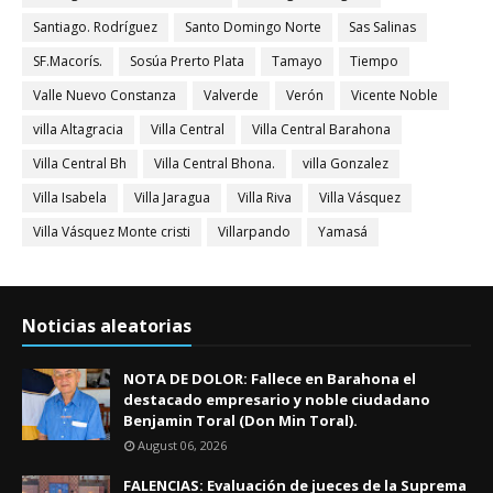
Santiago. Rodríguez
Santo Domingo Norte
Sas Salinas
SF.Macorís.
Sosúa Prerto Plata
Tamayo
Tiempo
Valle Nuevo Constanza
Valverde
Verón
Vicente Noble
villa Altagracia
Villa Central
Villa Central Barahona
Villa Central Bh
Villa Central Bhona.
villa Gonzalez
Villa Isabela
Villa Jaragua
Villa Riva
Villa Vásquez
Villa Vásquez Monte cristi
Villarpando
Yamasá
Noticias aleatorias
NOTA DE DOLOR: Fallece en Barahona el
destacado empresario y noble ciudadano
Benjamin Toral (Don Min Toral).
August 06, 2026
FALENCIAS: Evaluación de jueces de la Suprema