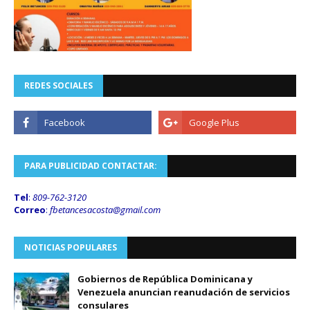
REDES SOCIALES
PARA PUBLICIDAD CONTACTAR:
Tel
:
809-762-3120
Correo
:
fbetancesacosta@gmail.
com
NOTICIAS POPULARES
Gobiernos de República Dominicana y
Venezuela anuncian reanudación de servicios
consulares