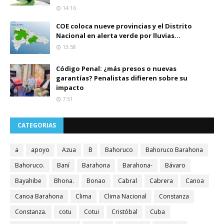
14:16
COE coloca nueve provincias y el Distrito
Nacional en alerta verde por lluvias...
13:58
Código Penal: ¿más presos o nuevas
garantías? Penalistas difieren sobre su
impacto
7:51
CATEGORIAS
a
apoyo
Azua
B
Bahoruco
Bahoruco Barahona
Bahoruco.
Baní
Barahona
Barahona-
Bávaro
Bayahibe
Bhona.
Bonao
Cabral
Cabrera
Canoa
Canoa Barahona
Clima
Clima Nacional
Constanza
Constanza.
cotu
Cotui
Cristóbal
Cuba