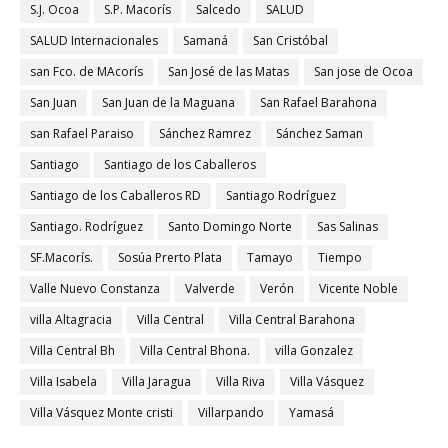
S.J. Ocoa
S.P. Macorís
Salcedo
SALUD
SALUD Internacionales
Samaná
San Cristóbal
san Fco. de MAcorís
San José de las Matas
San jose de Ocoa
San Juan
San Juan de la Maguana
San Rafael Barahona
san Rafael Paraiso
Sánchez Ramrez
Sánchez Saman
Santiago
Santiago de los Caballeros
Santiago de los Caballeros RD
Santiago Rodríguez
Santiago. Rodríguez
Santo Domingo Norte
Sas Salinas
SF.Macorís.
Sosúa Prerto Plata
Tamayo
Tiempo
Valle Nuevo Constanza
Valverde
Verón
Vicente Noble
villa Altagracia
Villa Central
Villa Central Barahona
Villa Central Bh
Villa Central Bhona.
villa Gonzalez
Villa Isabela
Villa Jaragua
Villa Riva
Villa Vásquez
Villa Vásquez Monte cristi
Villarpando
Yamasá