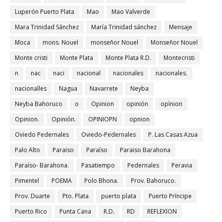
Luperón Puerto Plata
Mao
Mao Valverde
Mara Trinidad Sánchez
María Trinidad sánchez
Mensaje
Moca
mons. Nouel
monseñor Nouel
Monseñor Nouel
Monte cristi
Monte Plata
Monte Plata R.D.
Montecristi
n
nac
naci
nacional
nacionales
nacionales.
nacionalles
Nagua
Navarrete
Neyba
Neyba Bahoruco
o
Opinion
opinión
opìnion
Opinion.
Opinión.
OPINIOPN
opnion
Oviedo Pedernales
Oviedo-Pedernales
P. Las Casas Azua
Palo Alto
Paraiso
Paraíso
Paraiso Barahona
Paraíso- Barahona.
Pasatiempo
Pedernales
Peravia
Pimentel
POEMA
Polo Bhona.
Prov. Bahoruco.
Prov. Duarte
Pto. Plata
puerto plata
Puerto Príncipe
Puerto Rico
Punta Cana
R.D.
RD
REFLEXION