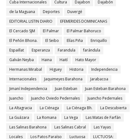
Cuba Internacionales
Cultura
Dajabon
Dajabón
de la Maguana
Deportes
Duvergé
EDITORIAL LISTIN DIARIO
EFEMERIDES DOMINICANAS
El Cercado SJM
El Palmar
El Palmar Bahoruco
El Peñón Bhona.
El Seibo
Elías Piña
Enriquillo
Espaillat
Esperanza
Farandula
farándula
Galván Neyba
Haina
Haití
Hato Mayor
Hermanas Mirabal
Higuey
Historia
Independencia
Internacionales
Jaquimeyes Barahona
Jarabacoa
Jimaní Independencia
Juan Esteban
Juan Esteban Barahona
Juancho
Juancho Oviedo Pedernales
Juancho Pedernales
La Altagracia
La Ciénaga
La Ciénaga Bh.
La Descubierta
La Guázara
La Romana
La Vega
Las Matas de Farfán
Las Salinas Barahona
Las Salinas Cabral
Las Yayas
Locales
Los Patos Paraíso
Luctuosa
LUCTUOSA: