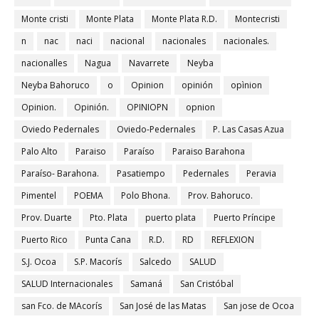
Monte cristi
Monte Plata
Monte Plata R.D.
Montecristi
n
nac
naci
nacional
nacionales
nacionales.
nacionalles
Nagua
Navarrete
Neyba
Neyba Bahoruco
o
Opinion
opinión
opìnion
Opinion.
Opinión.
OPINIOPN
opnion
Oviedo Pedernales
Oviedo-Pedernales
P. Las Casas Azua
Palo Alto
Paraiso
Paraíso
Paraiso Barahona
Paraíso- Barahona.
Pasatiempo
Pedernales
Peravia
Pimentel
POEMA
Polo Bhona.
Prov. Bahoruco.
Prov. Duarte
Pto. Plata
puerto plata
Puerto Príncipe
Puerto Rico
Punta Cana
R.D.
RD
REFLEXION
S.J. Ocoa
S.P. Macorís
Salcedo
SALUD
SALUD Internacionales
Samaná
San Cristóbal
san Fco. de MAcorís
San José de las Matas
San jose de Ocoa