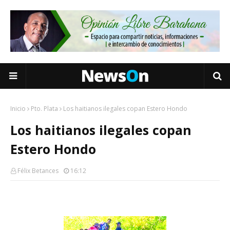
Inicio
Pto. Plata
Los haitianos ilegales copan Estero Hondo
Los haitianos ilegales copan
Estero Hondo
Félix Betances
16:12