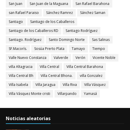
San Juan
San Juan de la Maguana
San Rafael Barahona
san Rafael Paraiso
Sánchez Ramrez
Sánchez Saman
Santiago
Santiago de los Caballeros
Santiago de los Caballeros RD
Santiago Rodríguez
Santiago. Rodríguez
Santo Domingo Norte
Sas Salinas
SF.Macorís.
Sosúa Prerto Plata
Tamayo
Tiempo
Valle Nuevo Constanza
Valverde
Verón
Vicente Noble
villa Altagracia
Villa Central
Villa Central Barahona
Villa Central Bh
Villa Central Bhona.
villa Gonzalez
Villa Isabela
Villa Jaragua
Villa Riva
Villa Vásquez
Villa Vásquez Monte cristi
Villarpando
Yamasá
Noticias aleatorias