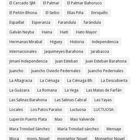
El Cercado SJM
El Palmar
El Palmar Bahoruco
El Peñón Bhona.
El Seibo
Elías Piña
Enriquillo
Espaillat
Esperanza
Farandula
farándula
Galván Neyba
Haina
Haití
Hato Mayor
Hermanas Mirabal
Higuey
Historia
Independencia
Internacionales
Jaquimeyes Barahona
Jarabacoa
Jimaní Independencia
Juan Esteban
Juan Esteban Barahona
Juancho
Juancho Oviedo Pedernales
Juancho Pedernales
La Altagracia
La Ciénaga
La Ciénaga Bh.
La Descubierta
La Guázara
La Romana
La Vega
Las Matas de Farfán
Las Salinas Barahona
Las Salinas Cabral
Las Yayas
Locales
Los Patos Paraíso
Luctuosa
LUCTUOSA:
Luperón Puerto Plata
Mao
Mao Valverde
Mara Trinidad Sánchez
María Trinidad sánchez
Mensaje
Moca
mons. Nouel
monseñor Nouel
Monseñor Nouel