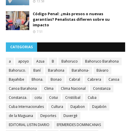
13:58
Código Penal: ¿más presos o nuevas
garantías? Penalistas difieren sobre su
impacto
7:51
CATEGORIAS
a
apoyo
Azua
B
Bahoruco
Bahoruco Barahona
Bahoruco.
Baní
Barahona
Barahona-
Bávaro
Bayahibe
Bhona.
Bonao
Cabral
Cabrera
Canoa
Canoa Barahona
Clima
Clima Nacional
Constanza
Constanza.
cotu
Cotui
Cristóbal
Cuba
Cuba Internacionales
Cultura
Dajabon
Dajabón
de la Maguana
Deportes
Duvergé
EDITORIAL LISTIN DIARIO
EFEMERIDES DOMINICANAS