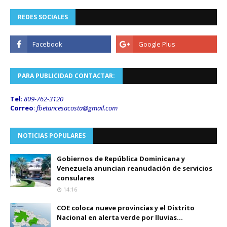
REDES SOCIALES
PARA PUBLICIDAD CONTACTAR:
Tel
:
809-762-3120
Correo
:
fbetancesacosta@gmail.
com
NOTICIAS POPULARES
Gobiernos de República Dominicana y
Venezuela anuncian reanudación de servicios
consulares
14:16
COE coloca nueve provincias y el Distrito
Nacional en alerta verde por lluvias...