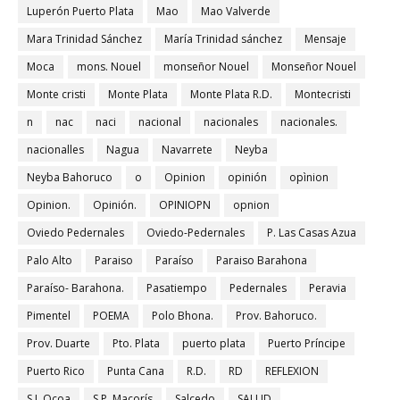
Luperón Puerto Plata
Mao
Mao Valverde
Mara Trinidad Sánchez
María Trinidad sánchez
Mensaje
Moca
mons. Nouel
monseñor Nouel
Monseñor Nouel
Monte cristi
Monte Plata
Monte Plata R.D.
Montecristi
n
nac
naci
nacional
nacionales
nacionales.
nacionalles
Nagua
Navarrete
Neyba
Neyba Bahoruco
o
Opinion
opinión
opìnion
Opinion.
Opinión.
OPINIOPN
opnion
Oviedo Pedernales
Oviedo-Pedernales
P. Las Casas Azua
Palo Alto
Paraiso
Paraíso
Paraiso Barahona
Paraíso- Barahona.
Pasatiempo
Pedernales
Peravia
Pimentel
POEMA
Polo Bhona.
Prov. Bahoruco.
Prov. Duarte
Pto. Plata
puerto plata
Puerto Príncipe
Puerto Rico
Punta Cana
R.D.
RD
REFLEXION
S.J. Ocoa
S.P. Macorís
Salcedo
SALUD