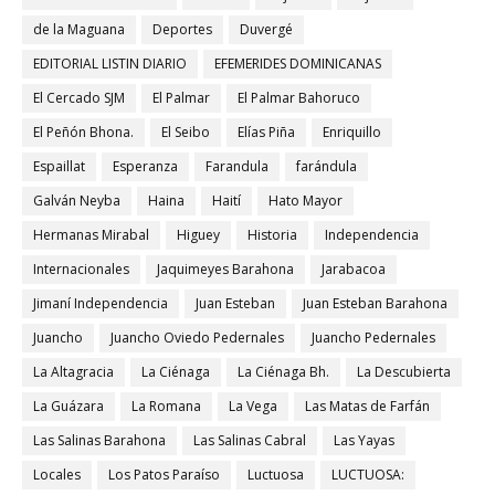
de la Maguana
Deportes
Duvergé
EDITORIAL LISTIN DIARIO
EFEMERIDES DOMINICANAS
El Cercado SJM
El Palmar
El Palmar Bahoruco
El Peñón Bhona.
El Seibo
Elías Piña
Enriquillo
Espaillat
Esperanza
Farandula
farándula
Galván Neyba
Haina
Haití
Hato Mayor
Hermanas Mirabal
Higuey
Historia
Independencia
Internacionales
Jaquimeyes Barahona
Jarabacoa
Jimaní Independencia
Juan Esteban
Juan Esteban Barahona
Juancho
Juancho Oviedo Pedernales
Juancho Pedernales
La Altagracia
La Ciénaga
La Ciénaga Bh.
La Descubierta
La Guázara
La Romana
La Vega
Las Matas de Farfán
Las Salinas Barahona
Las Salinas Cabral
Las Yayas
Locales
Los Patos Paraíso
Luctuosa
LUCTUOSA: