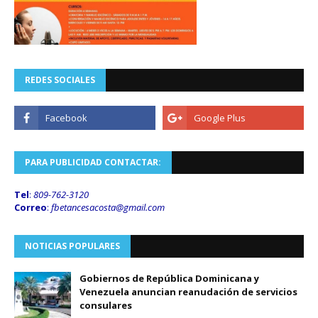
REDES SOCIALES
PARA PUBLICIDAD CONTACTAR:
Tel
:
809-762-3120
Correo
:
fbetancesacosta@gmail.
com
NOTICIAS POPULARES
Gobiernos de República Dominicana y
Venezuela anuncian reanudación de servicios
consulares