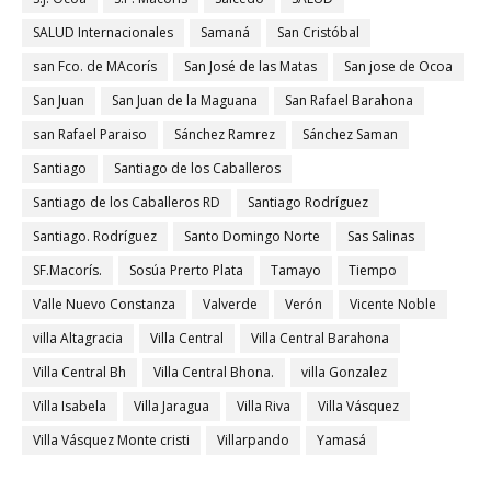
SALUD Internacionales
Samaná
San Cristóbal
san Fco. de MAcorís
San José de las Matas
San jose de Ocoa
San Juan
San Juan de la Maguana
San Rafael Barahona
san Rafael Paraiso
Sánchez Ramrez
Sánchez Saman
Santiago
Santiago de los Caballeros
Santiago de los Caballeros RD
Santiago Rodríguez
Santiago. Rodríguez
Santo Domingo Norte
Sas Salinas
SF.Macorís.
Sosúa Prerto Plata
Tamayo
Tiempo
Valle Nuevo Constanza
Valverde
Verón
Vicente Noble
villa Altagracia
Villa Central
Villa Central Barahona
Villa Central Bh
Villa Central Bhona.
villa Gonzalez
Villa Isabela
Villa Jaragua
Villa Riva
Villa Vásquez
Villa Vásquez Monte cristi
Villarpando
Yamasá