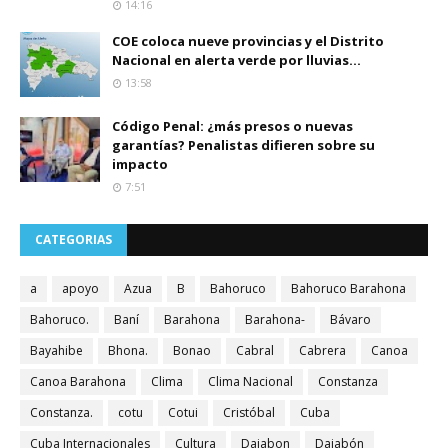
14:16
COE coloca nueve provincias y el Distrito
Nacional en alerta verde por lluvias...
13:58
Código Penal: ¿más presos o nuevas
garantías? Penalistas difieren sobre su
impacto
7:51
CATEGORIAS
a
apoyo
Azua
B
Bahoruco
Bahoruco Barahona
Bahoruco.
Baní
Barahona
Barahona-
Bávaro
Bayahibe
Bhona.
Bonao
Cabral
Cabrera
Canoa
Canoa Barahona
Clima
Clima Nacional
Constanza
Constanza.
cotu
Cotui
Cristóbal
Cuba
Cuba Internacionales
Cultura
Dajabon
Dajabón