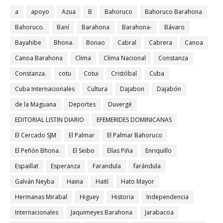
a
apoyo
Azua
B
Bahoruco
Bahoruco Barahona
Bahoruco.
Baní
Barahona
Barahona-
Bávaro
Bayahibe
Bhona.
Bonao
Cabral
Cabrera
Canoa
Canoa Barahona
Clima
Clima Nacional
Constanza
Constanza.
cotu
Cotui
Cristóbal
Cuba
Cuba Internacionales
Cultura
Dajabon
Dajabón
de la Maguana
Deportes
Duvergé
EDITORIAL LISTIN DIARIO
EFEMERIDES DOMINICANAS
El Cercado SJM
El Palmar
El Palmar Bahoruco
El Peñón Bhona.
El Seibo
Elías Piña
Enriquillo
Espaillat
Esperanza
Farandula
farándula
Galván Neyba
Haina
Haití
Hato Mayor
Hermanas Mirabal
Higuey
Historia
Independencia
Internacionales
Jaquimeyes Barahona
Jarabacoa