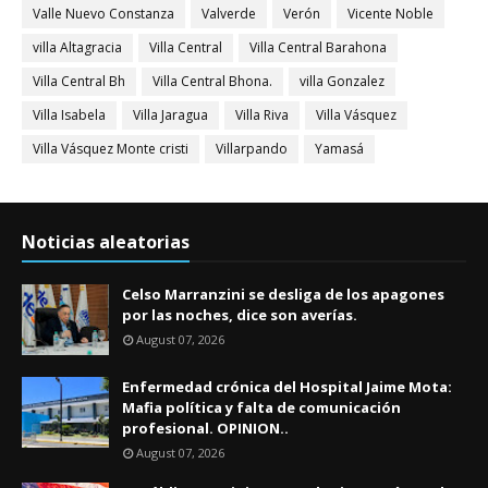
Valle Nuevo Constanza
Valverde
Verón
Vicente Noble
villa Altagracia
Villa Central
Villa Central Barahona
Villa Central Bh
Villa Central Bhona.
villa Gonzalez
Villa Isabela
Villa Jaragua
Villa Riva
Villa Vásquez
Villa Vásquez Monte cristi
Villarpando
Yamasá
Noticias aleatorias
Celso Marranzini se desliga de los apagones
por las noches, dice son averías.
August 07, 2026
Enfermedad crónica del Hospital Jaime Mota:
Mafia política y falta de comunicación
profesional. OPINION..
August 07, 2026