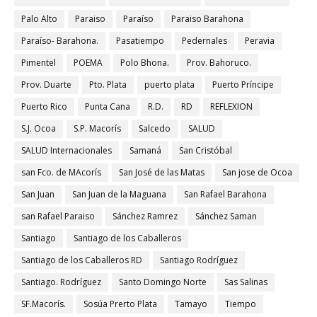
Palo Alto
Paraiso
Paraíso
Paraiso Barahona
Paraíso- Barahona.
Pasatiempo
Pedernales
Peravia
Pimentel
POEMA
Polo Bhona.
Prov. Bahoruco.
Prov. Duarte
Pto. Plata
puerto plata
Puerto Príncipe
Puerto Rico
Punta Cana
R.D.
RD
REFLEXION
S.J. Ocoa
S.P. Macorís
Salcedo
SALUD
SALUD Internacionales
Samaná
San Cristóbal
san Fco. de MAcorís
San José de las Matas
San jose de Ocoa
San Juan
San Juan de la Maguana
San Rafael Barahona
san Rafael Paraiso
Sánchez Ramrez
Sánchez Saman
Santiago
Santiago de los Caballeros
Santiago de los Caballeros RD
Santiago Rodríguez
Santiago. Rodríguez
Santo Domingo Norte
Sas Salinas
SF.Macorís.
Sosúa Prerto Plata
Tamayo
Tiempo