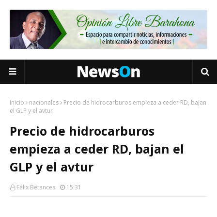
Inicio
nacionales
Precio de hidrocarburos empieza a ceder RD, bajan
el GLP y el avtur
Precio de hidrocarburos
empieza a ceder RD, bajan el
GLP y el avtur
Félix Betances
15:31