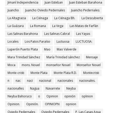
Jimaní Independencia
Juan Esteban
Juan Esteban Barahona
Juancho
Juancho Oviedo Pedernales
Juancho Pedernales
La Altagracia
La Ciénaga
La Ciénaga Bh.
La Descubierta
La Guázara
La Romana
La Vega
Las Matas de Farfán
Las Salinas Barahona
Las Salinas Cabral
Las Yayas
Locales
Los Patos Paraíso
Luctuosa
LUCTUOSA:
Luperón Puerto Plata
Mao
Mao Valverde
Mara Trinidad Sánchez
María Trinidad sánchez
Mensaje
Moca
mons. Nouel
monseñor Nouel
Monseñor Nouel
Monte cristi
Monte Plata
Monte Plata R.D.
Montecristi
n
nac
naci
nacional
nacionales
nacionales.
nacionalles
Nagua
Navarrete
Neyba
Neyba Bahoruco
o
Opinion
opinión
opìnion
Opinion.
Opinión.
OPINIOPN
opnion
Oviedo Pedernales
Oviedo-Pedernales
P. Las Casas Azua