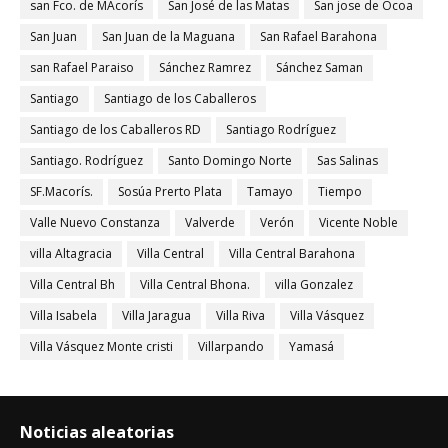
san Fco. de MAcorís
San José de las Matas
San jose de Ocoa
San Juan
San Juan de la Maguana
San Rafael Barahona
san Rafael Paraiso
Sánchez Ramrez
Sánchez Saman
Santiago
Santiago de los Caballeros
Santiago de los Caballeros RD
Santiago Rodríguez
Santiago. Rodríguez
Santo Domingo Norte
Sas Salinas
SF.Macorís.
Sosúa Prerto Plata
Tamayo
Tiempo
Valle Nuevo Constanza
Valverde
Verón
Vicente Noble
villa Altagracia
Villa Central
Villa Central Barahona
Villa Central Bh
Villa Central Bhona.
villa Gonzalez
Villa Isabela
Villa Jaragua
Villa Riva
Villa Vásquez
Villa Vásquez Monte cristi
Villarpando
Yamasá
Noticias aleatorias