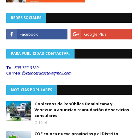
REDES SOCIALES
PARA PUBLICIDAD CONTACTAR:
Tel
:
809-762-3120
Correo
:
fbetancesacosta@gmail.
com
NOTICIAS POPULARES
Gobiernos de República Dominicana y
Venezuela anuncian reanudación de servicios
consulares
14:16
COE coloca nueve provincias y el Distrito