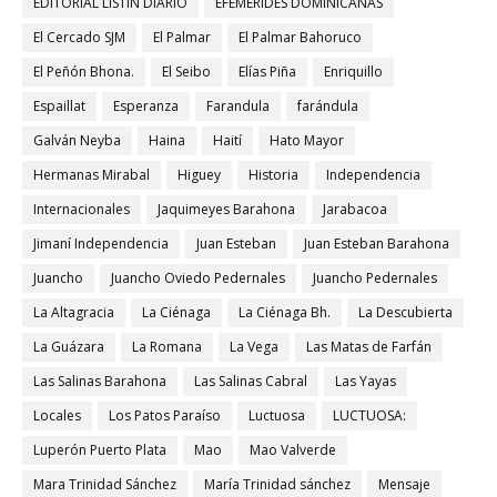
EDITORIAL LISTIN DIARIO
EFEMERIDES DOMINICANAS
El Cercado SJM
El Palmar
El Palmar Bahoruco
El Peñón Bhona.
El Seibo
Elías Piña
Enriquillo
Espaillat
Esperanza
Farandula
farándula
Galván Neyba
Haina
Haití
Hato Mayor
Hermanas Mirabal
Higuey
Historia
Independencia
Internacionales
Jaquimeyes Barahona
Jarabacoa
Jimaní Independencia
Juan Esteban
Juan Esteban Barahona
Juancho
Juancho Oviedo Pedernales
Juancho Pedernales
La Altagracia
La Ciénaga
La Ciénaga Bh.
La Descubierta
La Guázara
La Romana
La Vega
Las Matas de Farfán
Las Salinas Barahona
Las Salinas Cabral
Las Yayas
Locales
Los Patos Paraíso
Luctuosa
LUCTUOSA:
Luperón Puerto Plata
Mao
Mao Valverde
Mara Trinidad Sánchez
María Trinidad sánchez
Mensaje