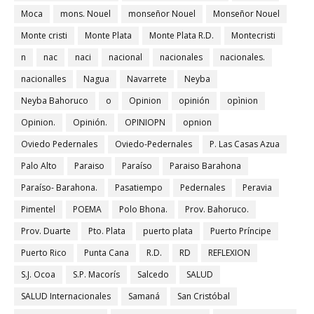
Moca
mons. Nouel
monseñor Nouel
Monseñor Nouel
Monte cristi
Monte Plata
Monte Plata R.D.
Montecristi
n
nac
naci
nacional
nacionales
nacionales.
nacionalles
Nagua
Navarrete
Neyba
Neyba Bahoruco
o
Opinion
opinión
opìnion
Opinion.
Opinión.
OPINIOPN
opnion
Oviedo Pedernales
Oviedo-Pedernales
P. Las Casas Azua
Palo Alto
Paraiso
Paraíso
Paraiso Barahona
Paraíso- Barahona.
Pasatiempo
Pedernales
Peravia
Pimentel
POEMA
Polo Bhona.
Prov. Bahoruco.
Prov. Duarte
Pto. Plata
puerto plata
Puerto Príncipe
Puerto Rico
Punta Cana
R.D.
RD
REFLEXION
S.J. Ocoa
S.P. Macorís
Salcedo
SALUD
SALUD Internacionales
Samaná
San Cristóbal