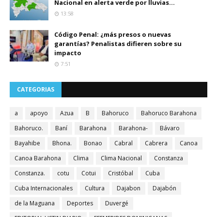
Nacional en alerta verde por lluvias...
13:58
Código Penal: ¿más presos o nuevas
garantías? Penalistas difieren sobre su
impacto
7:51
CATEGORIAS
a
apoyo
Azua
B
Bahoruco
Bahoruco Barahona
Bahoruco.
Baní
Barahona
Barahona-
Bávaro
Bayahibe
Bhona.
Bonao
Cabral
Cabrera
Canoa
Canoa Barahona
Clima
Clima Nacional
Constanza
Constanza.
cotu
Cotui
Cristóbal
Cuba
Cuba Internacionales
Cultura
Dajabon
Dajabón
de la Maguana
Deportes
Duvergé