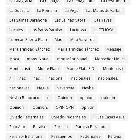
La Altagracia
La Ciénaga
La Ciénaga Bh.
La Descubierta
La Guázara
La Romana
La Vega
Las Matas de Farfán
Las Salinas Barahona
Las Salinas Cabral
Las Yayas
Locales
Los Patos Paraíso
Luctuosa
LUCTUOSA:
Luperón Puerto Plata
Mao
Mao Valverde
Mara Trinidad Sánchez
María Trinidad sánchez
Mensaje
Moca
mons. Nouel
monseñor Nouel
Monseñor Nouel
Monte cristi
Monte Plata
Monte Plata R.D.
Montecristi
n
nac
naci
nacional
nacionales
nacionales.
nacionalles
Nagua
Navarrete
Neyba
Neyba Bahoruco
o
Opinion
opinión
opìnion
Opinion.
Opinión.
OPINIOPN
opnion
Oviedo Pedernales
Oviedo-Pedernales
P. Las Casas Azua
Palo Alto
Paraiso
Paraíso
Paraiso Barahona
Paraíso- Barahona.
Pasatiempo
Pedernales
Peravia