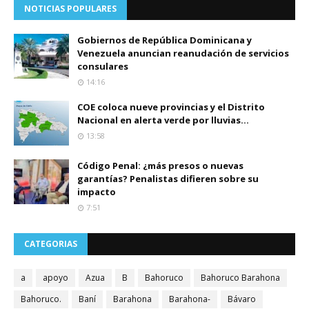
NOTICIAS POPULARES
Gobiernos de República Dominicana y
Venezuela anuncian reanudación de servicios
consulares
14:16
COE coloca nueve provincias y el Distrito
Nacional en alerta verde por lluvias...
13:58
Código Penal: ¿más presos o nuevas
garantías? Penalistas difieren sobre su
impacto
7:51
CATEGORIAS
a
apoyo
Azua
B
Bahoruco
Bahoruco Barahona
Bahoruco.
Baní
Barahona
Barahona-
Bávaro