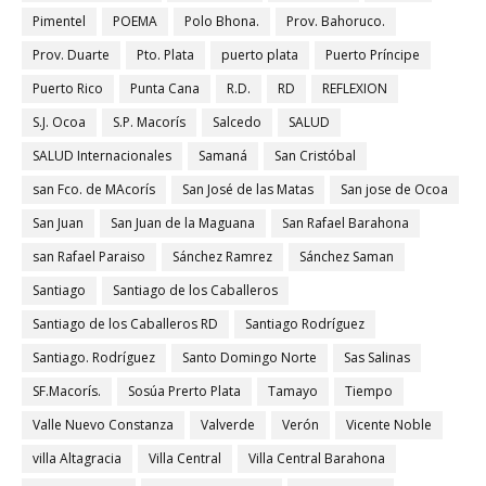
Pimentel
POEMA
Polo Bhona.
Prov. Bahoruco.
Prov. Duarte
Pto. Plata
puerto plata
Puerto Príncipe
Puerto Rico
Punta Cana
R.D.
RD
REFLEXION
S.J. Ocoa
S.P. Macorís
Salcedo
SALUD
SALUD Internacionales
Samaná
San Cristóbal
san Fco. de MAcorís
San José de las Matas
San jose de Ocoa
San Juan
San Juan de la Maguana
San Rafael Barahona
san Rafael Paraiso
Sánchez Ramrez
Sánchez Saman
Santiago
Santiago de los Caballeros
Santiago de los Caballeros RD
Santiago Rodríguez
Santiago. Rodríguez
Santo Domingo Norte
Sas Salinas
SF.Macorís.
Sosúa Prerto Plata
Tamayo
Tiempo
Valle Nuevo Constanza
Valverde
Verón
Vicente Noble
villa Altagracia
Villa Central
Villa Central Barahona