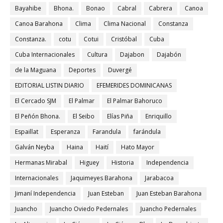
Bayahibe
Bhona.
Bonao
Cabral
Cabrera
Canoa
Canoa Barahona
Clima
Clima Nacional
Constanza
Constanza.
cotu
Cotui
Cristóbal
Cuba
Cuba Internacionales
Cultura
Dajabon
Dajabón
de la Maguana
Deportes
Duvergé
EDITORIAL LISTIN DIARIO
EFEMERIDES DOMINICANAS
El Cercado SJM
El Palmar
El Palmar Bahoruco
El Peñón Bhona.
El Seibo
Elías Piña
Enriquillo
Espaillat
Esperanza
Farandula
farándula
Galván Neyba
Haina
Haití
Hato Mayor
Hermanas Mirabal
Higuey
Historia
Independencia
Internacionales
Jaquimeyes Barahona
Jarabacoa
Jimaní Independencia
Juan Esteban
Juan Esteban Barahona
Juancho
Juancho Oviedo Pedernales
Juancho Pedernales