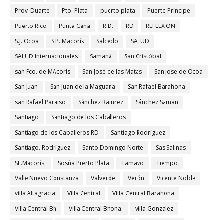
Prov. Duarte
Pto. Plata
puerto plata
Puerto Príncipe
Puerto Rico
Punta Cana
R.D.
RD
REFLEXION
S.J. Ocoa
S.P. Macorís
Salcedo
SALUD
SALUD Internacionales
Samaná
San Cristóbal
san Fco. de MAcorís
San José de las Matas
San jose de Ocoa
San Juan
San Juan de la Maguana
San Rafael Barahona
san Rafael Paraiso
Sánchez Ramrez
Sánchez Saman
Santiago
Santiago de los Caballeros
Santiago de los Caballeros RD
Santiago Rodríguez
Santiago. Rodríguez
Santo Domingo Norte
Sas Salinas
SF.Macorís.
Sosúa Prerto Plata
Tamayo
Tiempo
Valle Nuevo Constanza
Valverde
Verón
Vicente Noble
villa Altagracia
Villa Central
Villa Central Barahona
Villa Central Bh
Villa Central Bhona.
villa Gonzalez