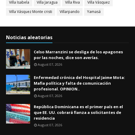
Villa Isabela
Villa Jaragua
Villa Riva
Villa Vásquez
Villa Vásquez Monte cristi
Villarpando
Yamasá
Noticias aleatorias
Celso Marranzini se desliga de los apagones
por las noches, dice son averías.
August 07, 2026
Enfermedad crónica del Hospital Jaime Mota:
Mafia política y falta de comunicación
profesional. OPINION..
August 07, 2026
República Dominicana es el primer país en el
que EE. UU. cobrará fianza a solicitantes de
residencia
August 07, 2026