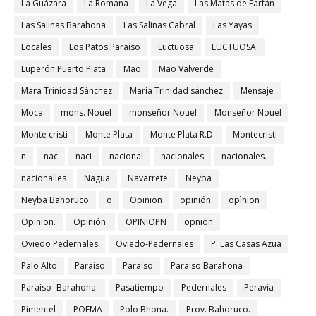
La Guázara
La Romana
La Vega
Las Matas de Farfán
Las Salinas Barahona
Las Salinas Cabral
Las Yayas
Locales
Los Patos Paraíso
Luctuosa
LUCTUOSA:
Luperón Puerto Plata
Mao
Mao Valverde
Mara Trinidad Sánchez
María Trinidad sánchez
Mensaje
Moca
mons. Nouel
monseñor Nouel
Monseñor Nouel
Monte cristi
Monte Plata
Monte Plata R.D.
Montecristi
n
nac
naci
nacional
nacionales
nacionales.
nacionalles
Nagua
Navarrete
Neyba
Neyba Bahoruco
o
Opinion
opinión
opìnion
Opinion.
Opinión.
OPINIOPN
opnion
Oviedo Pedernales
Oviedo-Pedernales
P. Las Casas Azua
Palo Alto
Paraiso
Paraíso
Paraiso Barahona
Paraíso- Barahona.
Pasatiempo
Pedernales
Peravia
Pimentel
POEMA
Polo Bhona.
Prov. Bahoruco.