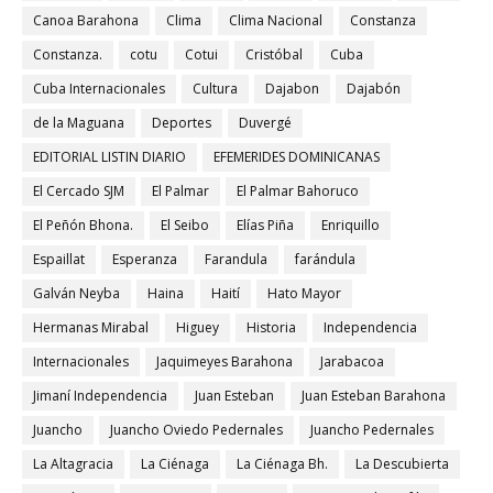
Canoa Barahona
Clima
Clima Nacional
Constanza
Constanza.
cotu
Cotui
Cristóbal
Cuba
Cuba Internacionales
Cultura
Dajabon
Dajabón
de la Maguana
Deportes
Duvergé
EDITORIAL LISTIN DIARIO
EFEMERIDES DOMINICANAS
El Cercado SJM
El Palmar
El Palmar Bahoruco
El Peñón Bhona.
El Seibo
Elías Piña
Enriquillo
Espaillat
Esperanza
Farandula
farándula
Galván Neyba
Haina
Haití
Hato Mayor
Hermanas Mirabal
Higuey
Historia
Independencia
Internacionales
Jaquimeyes Barahona
Jarabacoa
Jimaní Independencia
Juan Esteban
Juan Esteban Barahona
Juancho
Juancho Oviedo Pedernales
Juancho Pedernales
La Altagracia
La Ciénaga
La Ciénaga Bh.
La Descubierta