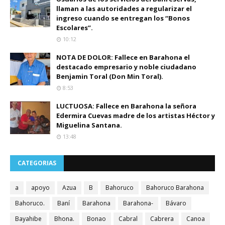
llaman a las autoridades a regularizar el
ingreso cuando se entregan los “Bonos
Escolares”.
10:12
NOTA DE DOLOR: Fallece en Barahona el
destacado empresario y noble ciudadano
Benjamin Toral (Don Min Toral).
8:53
LUCTUOSA: Fallece en Barahona la señora
Edermira Cuevas madre de los artistas Héctor y
Miguelina Santana.
13:48
CATEGORIAS
a
apoyo
Azua
B
Bahoruco
Bahoruco Barahona
Bahoruco.
Baní
Barahona
Barahona-
Bávaro
Bayahibe
Bhona.
Bonao
Cabral
Cabrera
Canoa