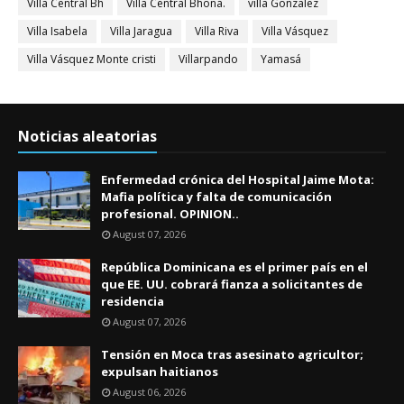
Villa Central Bh
Villa Central Bhona.
villa Gonzalez
Villa Isabela
Villa Jaragua
Villa Riva
Villa Vásquez
Villa Vásquez Monte cristi
Villarpando
Yamasá
Noticias aleatorias
Enfermedad crónica del Hospital Jaime Mota:
Mafia política y falta de comunicación
profesional. OPINION..
August 07, 2026
República Dominicana es el primer país en el
que EE. UU. cobrará fianza a solicitantes de
residencia
August 07, 2026
Tensión en Moca tras asesinato agricultor;
expulsan haitianos
August 06, 2026