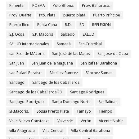
Pimentel
POEMA
Polo Bhona.
Prov. Bahoruco.
Prov. Duarte
Pto. Plata
puerto plata
Puerto Príncipe
Puerto Rico
Punta Cana
R.D.
RD
REFLEXION
S.J. Ocoa
S.P. Macorís
Salcedo
SALUD
SALUD Internacionales
Samaná
San Cristóbal
san Fco. de MAcorís
San José de las Matas
San jose de Ocoa
San Juan
San Juan de la Maguana
San Rafael Barahona
san Rafael Paraiso
Sánchez Ramrez
Sánchez Saman
Santiago
Santiago de los Caballeros
Santiago de los Caballeros RD
Santiago Rodríguez
Santiago. Rodríguez
Santo Domingo Norte
Sas Salinas
SF.Macorís.
Sosúa Prerto Plata
Tamayo
Tiempo
Valle Nuevo Constanza
Valverde
Verón
Vicente Noble
villa Altagracia
Villa Central
Villa Central Barahona