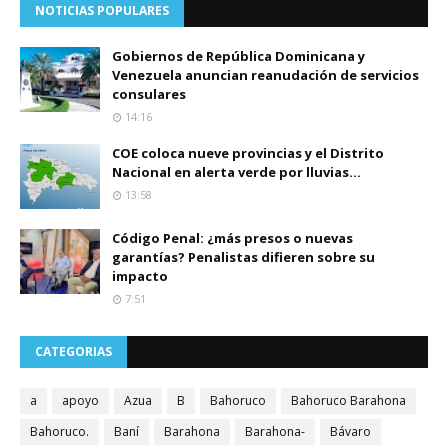
NOTICIAS POPULARES
Gobiernos de República Dominicana y
Venezuela anuncian reanudación de servicios
consulares
14:16
COE coloca nueve provincias y el Distrito
Nacional en alerta verde por lluvias...
13:58
Código Penal: ¿más presos o nuevas
garantías? Penalistas difieren sobre su
impacto
7:51
CATEGORIAS
a
apoyo
Azua
B
Bahoruco
Bahoruco Barahona
Bahoruco.
Baní
Barahona
Barahona-
Bávaro