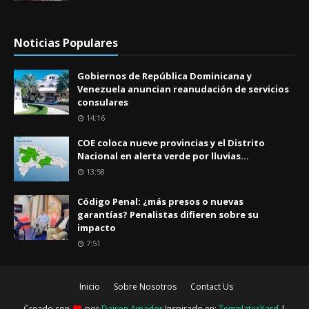
Noticias Populares
Gobiernos de República Dominicana y
Venezuela anuncian reanudación de servicios
consulares
14:16
COE coloca nueve provincias y el Distrito
Nacional en alerta verde por lluvias...
13:58
Código Penal: ¿más presos o nuevas
garantías? Penalistas difieren sobre su
impacto
7:51
Inicio
Sobre Nosotros
Contact Us
Creado con
por
Dairon Amador
Inspirado en:
TemplatesYard
|