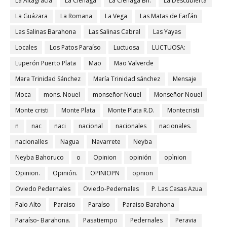
La Altagracia
La Ciénaga
La Ciénaga Bh.
La Descubierta
La Guázara
La Romana
La Vega
Las Matas de Farfán
Las Salinas Barahona
Las Salinas Cabral
Las Yayas
Locales
Los Patos Paraíso
Luctuosa
LUCTUOSA:
Luperón Puerto Plata
Mao
Mao Valverde
Mara Trinidad Sánchez
María Trinidad sánchez
Mensaje
Moca
mons. Nouel
monseñor Nouel
Monseñor Nouel
Monte cristi
Monte Plata
Monte Plata R.D.
Montecristi
n
nac
naci
nacional
nacionales
nacionales.
nacionalles
Nagua
Navarrete
Neyba
Neyba Bahoruco
o
Opinion
opinión
opìnion
Opinion.
Opinión.
OPINIOPN
opnion
Oviedo Pedernales
Oviedo-Pedernales
P. Las Casas Azua
Palo Alto
Paraiso
Paraíso
Paraiso Barahona
Paraíso- Barahona.
Pasatiempo
Pedernales
Peravia