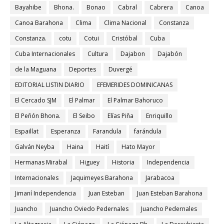
Bayahibe
Bhona.
Bonao
Cabral
Cabrera
Canoa
Canoa Barahona
Clima
Clima Nacional
Constanza
Constanza.
cotu
Cotui
Cristóbal
Cuba
Cuba Internacionales
Cultura
Dajabon
Dajabón
de la Maguana
Deportes
Duvergé
EDITORIAL LISTIN DIARIO
EFEMERIDES DOMINICANAS
El Cercado SJM
El Palmar
El Palmar Bahoruco
El Peñón Bhona.
El Seibo
Elías Piña
Enriquillo
Espaillat
Esperanza
Farandula
farándula
Galván Neyba
Haina
Haití
Hato Mayor
Hermanas Mirabal
Higuey
Historia
Independencia
Internacionales
Jaquimeyes Barahona
Jarabacoa
Jimaní Independencia
Juan Esteban
Juan Esteban Barahona
Juancho
Juancho Oviedo Pedernales
Juancho Pedernales