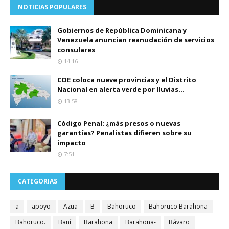
NOTICIAS POPULARES
Gobiernos de República Dominicana y
Venezuela anuncian reanudación de servicios
consulares
14:16
COE coloca nueve provincias y el Distrito
Nacional en alerta verde por lluvias...
13:58
Código Penal: ¿más presos o nuevas
garantías? Penalistas difieren sobre su
impacto
7:51
CATEGORIAS
a
apoyo
Azua
B
Bahoruco
Bahoruco Barahona
Bahoruco.
Baní
Barahona
Barahona-
Bávaro