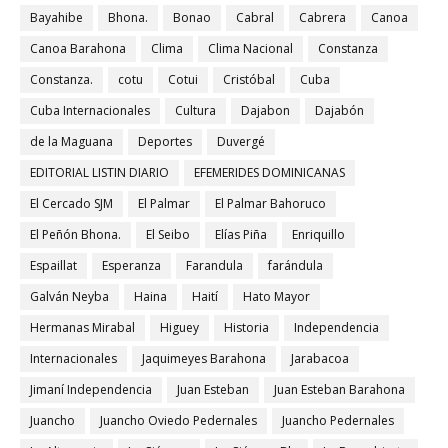
Bayahibe
Bhona.
Bonao
Cabral
Cabrera
Canoa
Canoa Barahona
Clima
Clima Nacional
Constanza
Constanza.
cotu
Cotui
Cristóbal
Cuba
Cuba Internacionales
Cultura
Dajabon
Dajabón
de la Maguana
Deportes
Duvergé
EDITORIAL LISTIN DIARIO
EFEMERIDES DOMINICANAS
El Cercado SJM
El Palmar
El Palmar Bahoruco
El Peñón Bhona.
El Seibo
Elías Piña
Enriquillo
Espaillat
Esperanza
Farandula
farándula
Galván Neyba
Haina
Haití
Hato Mayor
Hermanas Mirabal
Higuey
Historia
Independencia
Internacionales
Jaquimeyes Barahona
Jarabacoa
Jimaní Independencia
Juan Esteban
Juan Esteban Barahona
Juancho
Juancho Oviedo Pedernales
Juancho Pedernales