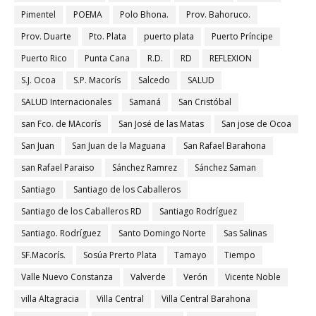
Pimentel
POEMA
Polo Bhona.
Prov. Bahoruco.
Prov. Duarte
Pto. Plata
puerto plata
Puerto Príncipe
Puerto Rico
Punta Cana
R.D.
RD
REFLEXION
S.J. Ocoa
S.P. Macorís
Salcedo
SALUD
SALUD Internacionales
Samaná
San Cristóbal
san Fco. de MAcorís
San José de las Matas
San jose de Ocoa
San Juan
San Juan de la Maguana
San Rafael Barahona
san Rafael Paraiso
Sánchez Ramrez
Sánchez Saman
Santiago
Santiago de los Caballeros
Santiago de los Caballeros RD
Santiago Rodríguez
Santiago. Rodríguez
Santo Domingo Norte
Sas Salinas
SF.Macorís.
Sosúa Prerto Plata
Tamayo
Tiempo
Valle Nuevo Constanza
Valverde
Verón
Vicente Noble
villa Altagracia
Villa Central
Villa Central Barahona