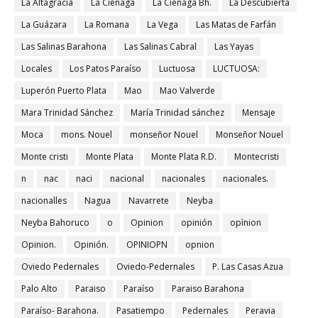
La Altagracia
La Ciénaga
La Ciénaga Bh.
La Descubierta
La Guázara
La Romana
La Vega
Las Matas de Farfán
Las Salinas Barahona
Las Salinas Cabral
Las Yayas
Locales
Los Patos Paraíso
Luctuosa
LUCTUOSA:
Luperón Puerto Plata
Mao
Mao Valverde
Mara Trinidad Sánchez
María Trinidad sánchez
Mensaje
Moca
mons. Nouel
monseñor Nouel
Monseñor Nouel
Monte cristi
Monte Plata
Monte Plata R.D.
Montecristi
n
nac
naci
nacional
nacionales
nacionales.
nacionalles
Nagua
Navarrete
Neyba
Neyba Bahoruco
o
Opinion
opinión
opìnion
Opinion.
Opinión.
OPINIOPN
opnion
Oviedo Pedernales
Oviedo-Pedernales
P. Las Casas Azua
Palo Alto
Paraiso
Paraíso
Paraiso Barahona
Paraíso- Barahona.
Pasatiempo
Pedernales
Peravia