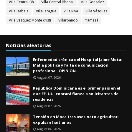
Villa Central Bh
Villa Central Bhona.
villa Gonzalez
Villa Isabela
Villa Jaragua
Villa Riva
Villa Vásquez
Villa Vásquez Monte cristi
Villarpando
Yamasá
Noticias aleatorias
Enfermedad crónica del Hospital Jaime Mota:
Mafia política y falta de comunicación
profesional. OPINION..
August 07, 2026
República Dominicana es el primer país en el
que EE. UU. cobrará fianza a solicitantes de
residencia
August 07, 2026
Tensión en Moca tras asesinato agricultor;
expulsan haitianos
August 06, 2026