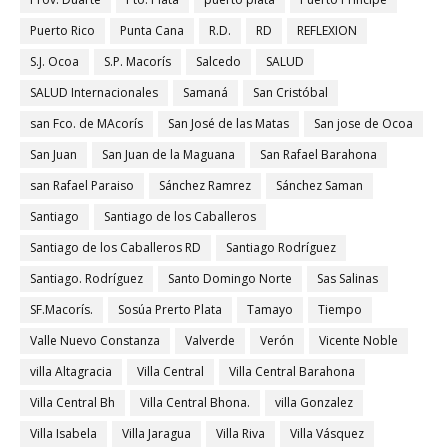
Puerto Rico
Punta Cana
R.D.
RD
REFLEXION
S.J. Ocoa
S.P. Macorís
Salcedo
SALUD
SALUD Internacionales
Samaná
San Cristóbal
san Fco. de MAcorís
San José de las Matas
San jose de Ocoa
San Juan
San Juan de la Maguana
San Rafael Barahona
san Rafael Paraiso
Sánchez Ramrez
Sánchez Saman
Santiago
Santiago de los Caballeros
Santiago de los Caballeros RD
Santiago Rodríguez
Santiago. Rodríguez
Santo Domingo Norte
Sas Salinas
SF.Macorís.
Sosúa Prerto Plata
Tamayo
Tiempo
Valle Nuevo Constanza
Valverde
Verón
Vicente Noble
villa Altagracia
Villa Central
Villa Central Barahona
Villa Central Bh
Villa Central Bhona.
villa Gonzalez
Villa Isabela
Villa Jaragua
Villa Riva
Villa Vásquez