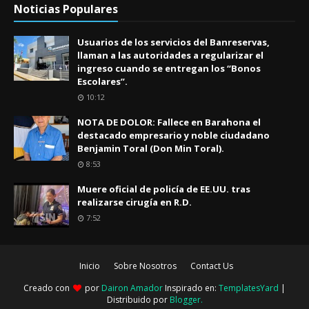
Noticias Populares
Usuarios de los servicios del Banreservas,
llaman a las autoridades a regularizar el
ingreso cuando se entregan los “Bonos
Escolares”.
10:12
NOTA DE DOLOR: Fallece en Barahona el
destacado empresario y noble ciudadano
Benjamin Toral (Don Min Toral).
8:53
Muere oficial de policía de EE.UU. tras
realizarse cirugía en R.D.
7:52
Inicio
Sobre Nosotros
Contact Us
Creado con
por
Dairon Amador
Inspirado en:
TemplatesYard
|
Distribuido por
Blogger
.