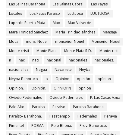
Las Salinas Barahona
Las Salinas Cabral
Las Yayas
Locales
Los Patos Paraíso
Luctuosa
LUCTUOSA:
Luperón Puerto Plata
Mao
Mao Valverde
Mara Trinidad Sánchez
María Trinidad sánchez
Mensaje
Moca
mons. Nouel
monseñor Nouel
Monseñor Nouel
Monte cristi
Monte Plata
Monte Plata R.D.
Montecristi
n
nac
naci
nacional
nacionales
nacionales.
nacionalles
Nagua
Navarrete
Neyba
Neyba Bahoruco
o
Opinion
opinión
opìnion
Opinion.
Opinión.
OPINIOPN
opnion
Oviedo Pedernales
Oviedo-Pedernales
P. Las Casas Azua
Palo Alto
Paraiso
Paraíso
Paraiso Barahona
Paraíso- Barahona.
Pasatiempo
Pedernales
Peravia
Pimentel
POEMA
Polo Bhona.
Prov. Bahoruco.
Prov. Duarte
Pto. Plata
puerto plata
Puerto Príncipe