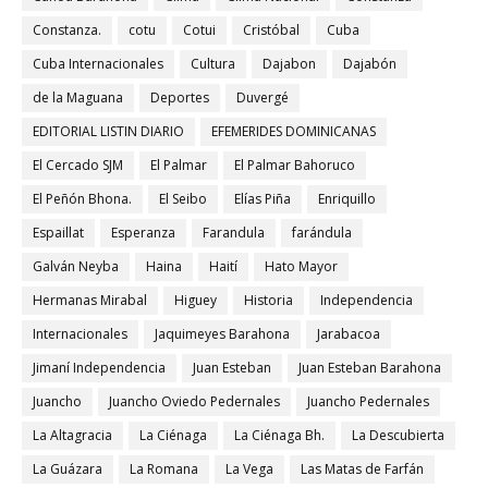
Constanza.
cotu
Cotui
Cristóbal
Cuba
Cuba Internacionales
Cultura
Dajabon
Dajabón
de la Maguana
Deportes
Duvergé
EDITORIAL LISTIN DIARIO
EFEMERIDES DOMINICANAS
El Cercado SJM
El Palmar
El Palmar Bahoruco
El Peñón Bhona.
El Seibo
Elías Piña
Enriquillo
Espaillat
Esperanza
Farandula
farándula
Galván Neyba
Haina
Haití
Hato Mayor
Hermanas Mirabal
Higuey
Historia
Independencia
Internacionales
Jaquimeyes Barahona
Jarabacoa
Jimaní Independencia
Juan Esteban
Juan Esteban Barahona
Juancho
Juancho Oviedo Pedernales
Juancho Pedernales
La Altagracia
La Ciénaga
La Ciénaga Bh.
La Descubierta
La Guázara
La Romana
La Vega
Las Matas de Farfán