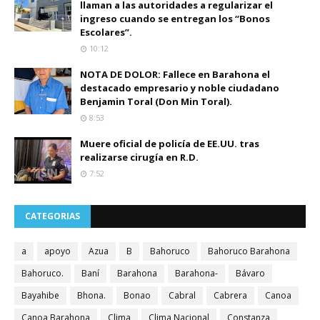
llaman a las autoridades a regularizar el
ingreso cuando se entregan los “Bonos
Escolares”.
10:12
NOTA DE DOLOR: Fallece en Barahona el
destacado empresario y noble ciudadano
Benjamin Toral (Don Min Toral).
8:53
Muere oficial de policía de EE.UU. tras
realizarse cirugía en R.D.
7:52
CATEGORIAS
a
apoyo
Azua
B
Bahoruco
Bahoruco Barahona
Bahoruco.
Baní
Barahona
Barahona-
Bávaro
Bayahibe
Bhona.
Bonao
Cabral
Cabrera
Canoa
Canoa Barahona
Clima
Clima Nacional
Constanza