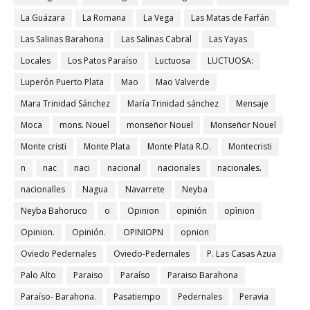
La Guázara
La Romana
La Vega
Las Matas de Farfán
Las Salinas Barahona
Las Salinas Cabral
Las Yayas
Locales
Los Patos Paraíso
Luctuosa
LUCTUOSA:
Luperón Puerto Plata
Mao
Mao Valverde
Mara Trinidad Sánchez
María Trinidad sánchez
Mensaje
Moca
mons. Nouel
monseñor Nouel
Monseñor Nouel
Monte cristi
Monte Plata
Monte Plata R.D.
Montecristi
n
nac
naci
nacional
nacionales
nacionales.
nacionalles
Nagua
Navarrete
Neyba
Neyba Bahoruco
o
Opinion
opinión
opìnion
Opinion.
Opinión.
OPINIOPN
opnion
Oviedo Pedernales
Oviedo-Pedernales
P. Las Casas Azua
Palo Alto
Paraiso
Paraíso
Paraiso Barahona
Paraíso- Barahona.
Pasatiempo
Pedernales
Peravia