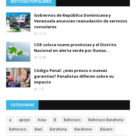
NOTICIAS POPULARES
Gobiernos de República Dominicana y
Venezuela anuncian reanudación de servicios
consulares
14:16
COE coloca nueve provincias y el Distrito
Nacional en alerta verde por lluvias...
13:58
Código Penal: ¿más presos o nuevas
garantías? Penalistas difieren sobre su
impacto
7:51
CATEGORIAS
a
apoyo
Azua
B
Bahoruco
Bahoruco Barahona
Bahoruco.
Baní
Barahona
Barahona-
Bávaro