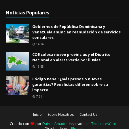
Noticias Populares
Gobiernos de República Dominicana y
Venezuela anuncian reanudación de servicios
consulares
14:16
COE coloca nueve provincias y el Distrito
Nacional en alerta verde por lluvias...
13:58
Código Penal: ¿más presos o nuevas
garantías? Penalistas difieren sobre su
impacto
7:51
Inicio
Sobre Nosotros
Contact Us
Creado con
por
Dairon Amador
Inspirado en:
TemplatesYard
|
Distribuido por
Blogger
.