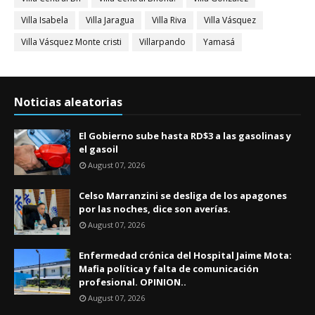
Villa Isabela
Villa Jaragua
Villa Riva
Villa Vásquez
Villa Vásquez Monte cristi
Villarpando
Yamasá
Noticias aleatorias
El Gobierno sube hasta RD$3 a las gasolinas y
el gasoil
August 07, 2026
Celso Marranzini se desliga de los apagones
por las noches, dice son averías.
August 07, 2026
Enfermedad crónica del Hospital Jaime Mota:
Mafia política y falta de comunicación
profesional. OPINION..
August 07, 2026