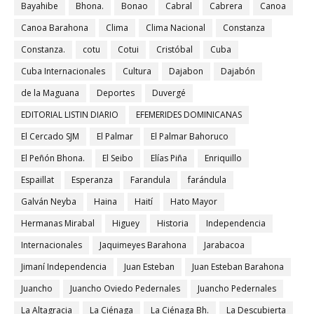
Bayahibe
Bhona.
Bonao
Cabral
Cabrera
Canoa
Canoa Barahona
Clima
Clima Nacional
Constanza
Constanza.
cotu
Cotui
Cristóbal
Cuba
Cuba Internacionales
Cultura
Dajabon
Dajabón
de la Maguana
Deportes
Duvergé
EDITORIAL LISTIN DIARIO
EFEMERIDES DOMINICANAS
El Cercado SJM
El Palmar
El Palmar Bahoruco
El Peñón Bhona.
El Seibo
Elías Piña
Enriquillo
Espaillat
Esperanza
Farandula
farándula
Galván Neyba
Haina
Haití
Hato Mayor
Hermanas Mirabal
Higuey
Historia
Independencia
Internacionales
Jaquimeyes Barahona
Jarabacoa
Jimaní Independencia
Juan Esteban
Juan Esteban Barahona
Juancho
Juancho Oviedo Pedernales
Juancho Pedernales
La Altagracia
La Ciénaga
La Ciénaga Bh.
La Descubierta