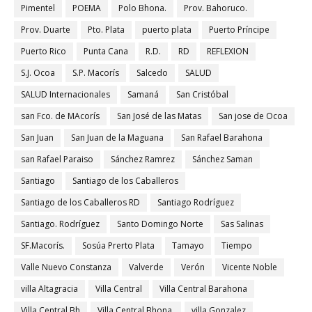
Pimentel
POEMA
Polo Bhona.
Prov. Bahoruco.
Prov. Duarte
Pto. Plata
puerto plata
Puerto Príncipe
Puerto Rico
Punta Cana
R.D.
RD
REFLEXION
S.J. Ocoa
S.P. Macorís
Salcedo
SALUD
SALUD Internacionales
Samaná
San Cristóbal
san Fco. de MAcorís
San José de las Matas
San jose de Ocoa
San Juan
San Juan de la Maguana
San Rafael Barahona
san Rafael Paraiso
Sánchez Ramrez
Sánchez Saman
Santiago
Santiago de los Caballeros
Santiago de los Caballeros RD
Santiago Rodríguez
Santiago. Rodríguez
Santo Domingo Norte
Sas Salinas
SF.Macorís.
Sosúa Prerto Plata
Tamayo
Tiempo
Valle Nuevo Constanza
Valverde
Verón
Vicente Noble
villa Altagracia
Villa Central
Villa Central Barahona
Villa Central Bh
Villa Central Bhona.
villa Gonzalez