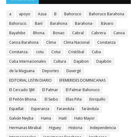
a
apoyo
Azua
B
Bahoruco
Bahoruco Barahona
Bahoruco.
Baní
Barahona
Barahona-
Bávaro
Bayahibe
Bhona.
Bonao
Cabral
Cabrera
Canoa
Canoa Barahona
Clima
Clima Nacional
Constanza
Constanza.
cotu
Cotui
Cristóbal
Cuba
Cuba Internacionales
Cultura
Dajabon
Dajabón
de la Maguana
Deportes
Duvergé
EDITORIAL LISTIN DIARIO
EFEMERIDES DOMINICANAS
El Cercado SJM
El Palmar
El Palmar Bahoruco
El Peñón Bhona.
El Seibo
Elías Piña
Enriquillo
Espaillat
Esperanza
Farandula
farándula
Galván Neyba
Haina
Haití
Hato Mayor
Hermanas Mirabal
Higuey
Historia
Independencia