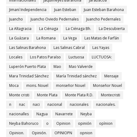
Internacionales
Jaquimeyes Barahona
Jarabacoa
Jimaní Independencia
Juan Esteban
Juan Esteban Barahona
Juancho
Juancho Oviedo Pedernales
Juancho Pedernales
La Altagracia
La Ciénaga
La Ciénaga Bh.
La Descubierta
La Guázara
La Romana
La Vega
Las Matas de Farfán
Las Salinas Barahona
Las Salinas Cabral
Las Yayas
Locales
Los Patos Paraíso
Luctuosa
LUCTUOSA:
Luperón Puerto Plata
Mao
Mao Valverde
Mara Trinidad Sánchez
María Trinidad sánchez
Mensaje
Moca
mons. Nouel
monseñor Nouel
Monseñor Nouel
Monte cristi
Monte Plata
Monte Plata R.D.
Montecristi
n
nac
naci
nacional
nacionales
nacionales.
nacionalles
Nagua
Navarrete
Neyba
Neyba Bahoruco
o
Opinion
opinión
opìnion
Opinion.
Opinión.
OPINIOPN
opnion