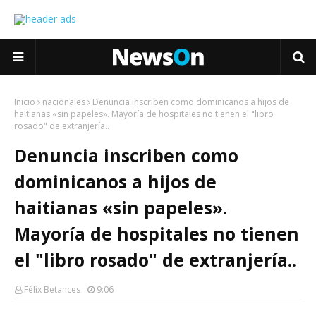
Inicio
nacionales
Denuncia inscriben como dominicanos a hijos de
haitianas «sin papeles». Mayoría de hospitales no tienen el "libro
rosado" de extranjería..
Denuncia inscriben como
dominicanos a hijos de
haitianas «sin papeles».
Mayoría de hospitales no tienen
el "libro rosado" de extranjería..
Félix Betances
9:06