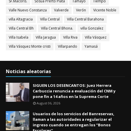
SF.Macorís.
Sosúa Prerto Plata
Tamayo
Tiempo
Valle Nuevo Constanza
Valverde
Verón
Vicente Noble
villa Altagracia
Villa Central
Villa Central Barahona
Villa Central Bh
Villa Central Bhona.
villa Gonzalez
Villa Isabela
Villa Jaragua
Villa Riva
Villa Vásquez
Villa Vásquez Monte cristi
Villarpando
Yamasá
Noticias aleatorias
SIGUEN LOS DESENCANTOS: Juez Herrera
Carbuccia renuncia a evaluación del CNM y
pone fin a 14 años en la Suprema Corte
August 06, 2026
Usuarios de los servicios del Banreservas,
llaman a las autoridades a regularizar el
ingreso cuando se entregan los “Bonos
Escolares”.