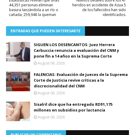
Estadísticas revelan que unas
Nuevos detalles sobre los 41
44,351 personas eliminan
heridos en accidente de Azua 5
basura lanzándola a un río o
de los fallecidos han sido
cañada; 259,948 la queman
identificados.
ENTRADAS QUE PUEDEN INTERESARTE
SIGUEN LOS DESENCANTOS: Juez Herrera
Carbuccia renuncia a evaluación del CNM y
pone fin a 14 años en la Suprema Corte
August 06, 2026
FALENCIAS: Evaluación de jueces de la Suprema
Corte de Justicia revive críticas a la
discrecionalidad del CNM
August 06, 2026
Sisalril dice que ha entregado RD$1,175
millones en subsidios por lactancia
August 06, 2026
PUBLICAR UN COMENTARIO