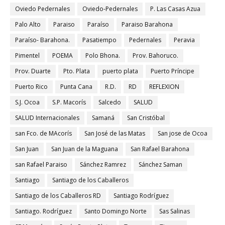
Oviedo Pedernales
Oviedo-Pedernales
P. Las Casas Azua
Palo Alto
Paraiso
Paraíso
Paraiso Barahona
Paraíso- Barahona.
Pasatiempo
Pedernales
Peravia
Pimentel
POEMA
Polo Bhona.
Prov. Bahoruco.
Prov. Duarte
Pto. Plata
puerto plata
Puerto Príncipe
Puerto Rico
Punta Cana
R.D.
RD
REFLEXION
S.J. Ocoa
S.P. Macorís
Salcedo
SALUD
SALUD Internacionales
Samaná
San Cristóbal
san Fco. de MAcorís
San José de las Matas
San jose de Ocoa
San Juan
San Juan de la Maguana
San Rafael Barahona
san Rafael Paraiso
Sánchez Ramrez
Sánchez Saman
Santiago
Santiago de los Caballeros
Santiago de los Caballeros RD
Santiago Rodríguez
Santiago. Rodríguez
Santo Domingo Norte
Sas Salinas