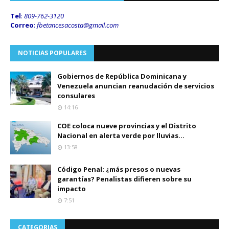
Tel
:
809-762-3120
Correo
:
fbetancesacosta@gmail.
com
NOTICIAS POPULARES
Gobiernos de República Dominicana y
Venezuela anuncian reanudación de servicios
consulares
14:16
COE coloca nueve provincias y el Distrito
Nacional en alerta verde por lluvias...
13:58
Código Penal: ¿más presos o nuevas
garantías? Penalistas difieren sobre su
impacto
7:51
CATEGORIAS