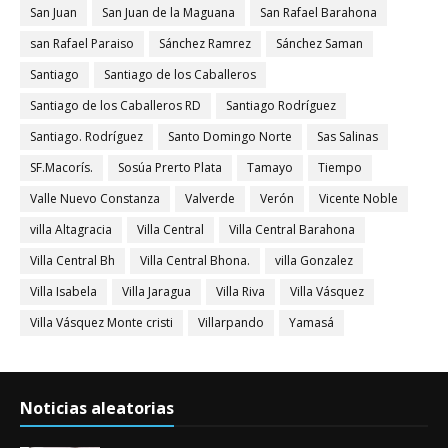
San Juan
San Juan de la Maguana
San Rafael Barahona
san Rafael Paraiso
Sánchez Ramrez
Sánchez Saman
Santiago
Santiago de los Caballeros
Santiago de los Caballeros RD
Santiago Rodríguez
Santiago. Rodríguez
Santo Domingo Norte
Sas Salinas
SF.Macorís.
Sosúa Prerto Plata
Tamayo
Tiempo
Valle Nuevo Constanza
Valverde
Verón
Vicente Noble
villa Altagracia
Villa Central
Villa Central Barahona
Villa Central Bh
Villa Central Bhona.
villa Gonzalez
Villa Isabela
Villa Jaragua
Villa Riva
Villa Vásquez
Villa Vásquez Monte cristi
Villarpando
Yamasá
Noticias aleatorias