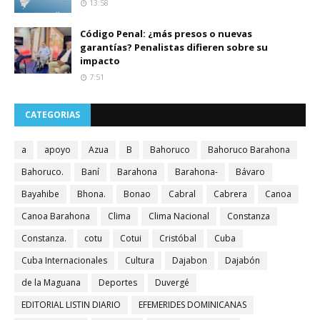
13:58
Código Penal: ¿más presos o nuevas
garantías? Penalistas difieren sobre su
impacto
7:51
CATEGORIAS
a
apoyo
Azua
B
Bahoruco
Bahoruco Barahona
Bahoruco.
Baní
Barahona
Barahona-
Bávaro
Bayahibe
Bhona.
Bonao
Cabral
Cabrera
Canoa
Canoa Barahona
Clima
Clima Nacional
Constanza
Constanza.
cotu
Cotui
Cristóbal
Cuba
Cuba Internacionales
Cultura
Dajabon
Dajabón
de la Maguana
Deportes
Duvergé
EDITORIAL LISTIN DIARIO
EFEMERIDES DOMINICANAS