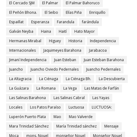
El Cercado SJM
El Palmar
El Palmar Bahoruco
El Peñón Bhona.
El Seibo
Elías Piña
Enriquillo
Espaillat
Esperanza
Farandula
farándula
Galván Neyba
Haina
Haití
Hato Mayor
Hermanas Mirabal
Higuey
Historia
Independencia
Internacionales
Jaquimeyes Barahona
Jarabacoa
Jimaní Independencia
Juan Esteban
Juan Esteban Barahona
Juancho
Juancho Oviedo Pedernales
Juancho Pedernales
La Altagracia
La Ciénaga
La Ciénaga Bh.
La Descubierta
La Guázara
La Romana
La Vega
Las Matas de Farfán
Las Salinas Barahona
Las Salinas Cabral
Las Yayas
Locales
Los Patos Paraíso
Luctuosa
LUCTUOSA:
Luperón Puerto Plata
Mao
Mao Valverde
Mara Trinidad Sánchez
María Trinidad sánchez
Mensaje
Moca
mons. Nouel
monseñor Nouel
Monseñor Nouel