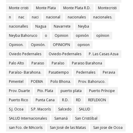
Monte cristi
Monte Plata
Monte Plata R.D.
Montecristi
n
nac
naci
nacional
nacionales
nacionales.
nacionalles
Nagua
Navarrete
Neyba
Neyba Bahoruco
o
Opinion
opinión
opìnion
Opinion.
Opinión.
OPINIOPN
opnion
Oviedo Pedernales
Oviedo-Pedernales
P. Las Casas Azua
Palo Alto
Paraiso
Paraíso
Paraiso Barahona
Paraíso- Barahona.
Pasatiempo
Pedernales
Peravia
Pimentel
POEMA
Polo Bhona.
Prov. Bahoruco.
Prov. Duarte
Pto. Plata
puerto plata
Puerto Príncipe
Puerto Rico
Punta Cana
R.D.
RD
REFLEXION
S.J. Ocoa
S.P. Macorís
Salcedo
SALUD
SALUD Internacionales
Samaná
San Cristóbal
san Fco. de MAcorís
San José de las Matas
San jose de Ocoa