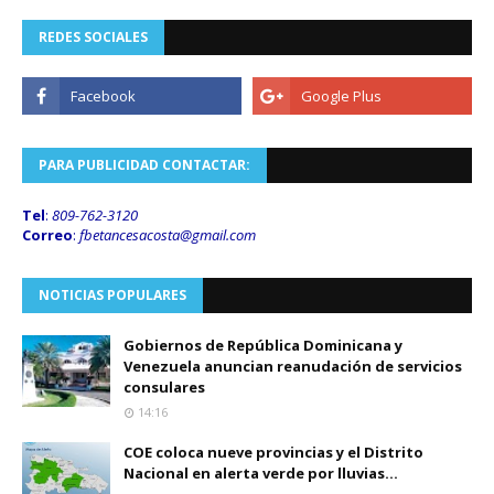
REDES SOCIALES
PARA PUBLICIDAD CONTACTAR:
Tel
:
809-762-3120
Correo
:
fbetancesacosta@gmail.
com
NOTICIAS POPULARES
Gobiernos de República Dominicana y
Venezuela anuncian reanudación de servicios
consulares
14:16
COE coloca nueve provincias y el Distrito
Nacional en alerta verde por lluvias...