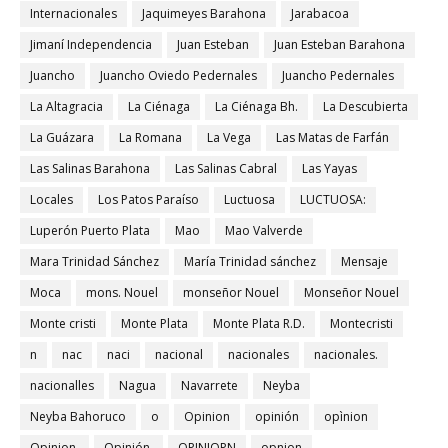
Internacionales
Jaquimeyes Barahona
Jarabacoa
Jimaní Independencia
Juan Esteban
Juan Esteban Barahona
Juancho
Juancho Oviedo Pedernales
Juancho Pedernales
La Altagracia
La Ciénaga
La Ciénaga Bh.
La Descubierta
La Guázara
La Romana
La Vega
Las Matas de Farfán
Las Salinas Barahona
Las Salinas Cabral
Las Yayas
Locales
Los Patos Paraíso
Luctuosa
LUCTUOSA:
Luperón Puerto Plata
Mao
Mao Valverde
Mara Trinidad Sánchez
María Trinidad sánchez
Mensaje
Moca
mons. Nouel
monseñor Nouel
Monseñor Nouel
Monte cristi
Monte Plata
Monte Plata R.D.
Montecristi
n
nac
naci
nacional
nacionales
nacionales.
nacionalles
Nagua
Navarrete
Neyba
Neyba Bahoruco
o
Opinion
opinión
opìnion
Opinion.
Opinión.
OPINIOPN
opnion