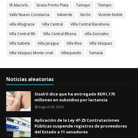
SF.Macorís.
Sosúa Prerto Plata
Tamayo
Tiempo
Valle Nuevo Constanza
Valverde
Verón
Vicente Noble
villa Altagracia
Villa Central
Villa Central Barahona
Villa Central Bh
Villa Central Bhona.
villa Gonzalez
Villa Isabela
Villa Jaragua
Villa Riva
Villa Vásquez
Villa Vásquez Monte cristi
Villarpando
Yamasá
Noticias aleatorias
Sisalril dice que ha entregado RD$1,175
millones en subsidios por lactancia
August 06, 2026
Aplicación de la Ley 47-25 Contrataciones
Públicas suspende registros de proveedores
del Estado a 11 senadores