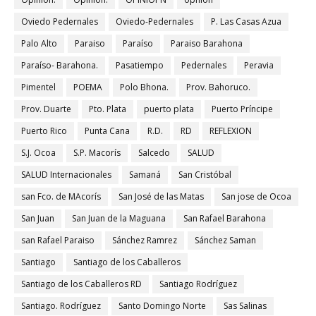
Oviedo Pedernales
Oviedo-Pedernales
P. Las Casas Azua
Palo Alto
Paraiso
Paraíso
Paraiso Barahona
Paraíso- Barahona.
Pasatiempo
Pedernales
Peravia
Pimentel
POEMA
Polo Bhona.
Prov. Bahoruco.
Prov. Duarte
Pto. Plata
puerto plata
Puerto Príncipe
Puerto Rico
Punta Cana
R.D.
RD
REFLEXION
S.J. Ocoa
S.P. Macorís
Salcedo
SALUD
SALUD Internacionales
Samaná
San Cristóbal
san Fco. de MAcorís
San José de las Matas
San jose de Ocoa
San Juan
San Juan de la Maguana
San Rafael Barahona
san Rafael Paraiso
Sánchez Ramrez
Sánchez Saman
Santiago
Santiago de los Caballeros
Santiago de los Caballeros RD
Santiago Rodríguez
Santiago. Rodríguez
Santo Domingo Norte
Sas Salinas