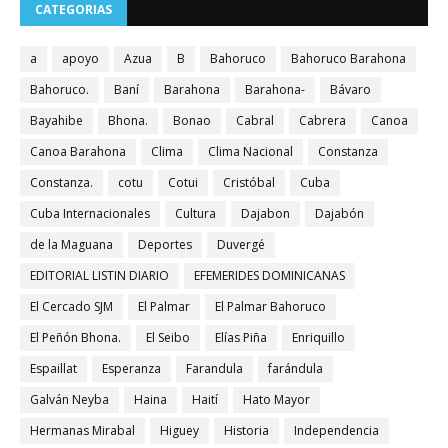
CATEGORIAS
a
apoyo
Azua
B
Bahoruco
Bahoruco Barahona
Bahoruco.
Baní
Barahona
Barahona-
Bávaro
Bayahibe
Bhona.
Bonao
Cabral
Cabrera
Canoa
Canoa Barahona
Clima
Clima Nacional
Constanza
Constanza.
cotu
Cotui
Cristóbal
Cuba
Cuba Internacionales
Cultura
Dajabon
Dajabón
de la Maguana
Deportes
Duvergé
EDITORIAL LISTIN DIARIO
EFEMERIDES DOMINICANAS
El Cercado SJM
El Palmar
El Palmar Bahoruco
El Peñón Bhona.
El Seibo
Elías Piña
Enriquillo
Espaillat
Esperanza
Farandula
farándula
Galván Neyba
Haina
Haití
Hato Mayor
Hermanas Mirabal
Higuey
Historia
Independencia