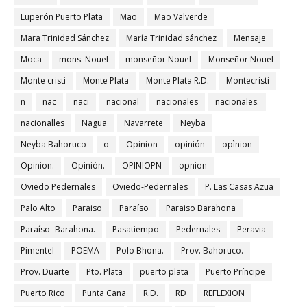
Luperón Puerto Plata
Mao
Mao Valverde
Mara Trinidad Sánchez
María Trinidad sánchez
Mensaje
Moca
mons. Nouel
monseñor Nouel
Monseñor Nouel
Monte cristi
Monte Plata
Monte Plata R.D.
Montecristi
n
nac
naci
nacional
nacionales
nacionales.
nacionalles
Nagua
Navarrete
Neyba
Neyba Bahoruco
o
Opinion
opinión
opìnion
Opinion.
Opinión.
OPINIOPN
opnion
Oviedo Pedernales
Oviedo-Pedernales
P. Las Casas Azua
Palo Alto
Paraiso
Paraíso
Paraiso Barahona
Paraíso- Barahona.
Pasatiempo
Pedernales
Peravia
Pimentel
POEMA
Polo Bhona.
Prov. Bahoruco.
Prov. Duarte
Pto. Plata
puerto plata
Puerto Príncipe
Puerto Rico
Punta Cana
R.D.
RD
REFLEXION