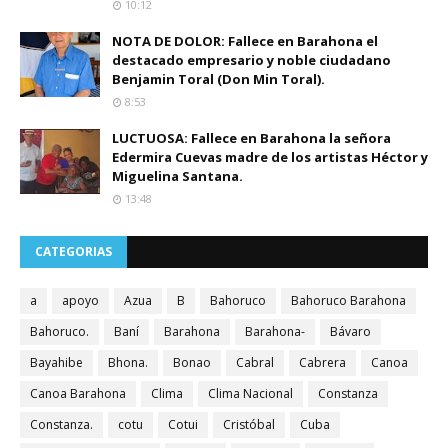
10:12
NOTA DE DOLOR: Fallece en Barahona el
destacado empresario y noble ciudadano
Benjamin Toral (Don Min Toral).
8:53
LUCTUOSA: Fallece en Barahona la señora
Edermira Cuevas madre de los artistas Héctor y
Miguelina Santana.
13:48
CATEGORIAS
a
apoyo
Azua
B
Bahoruco
Bahoruco Barahona
Bahoruco.
Baní
Barahona
Barahona-
Bávaro
Bayahibe
Bhona.
Bonao
Cabral
Cabrera
Canoa
Canoa Barahona
Clima
Clima Nacional
Constanza
Constanza.
cotu
Cotui
Cristóbal
Cuba