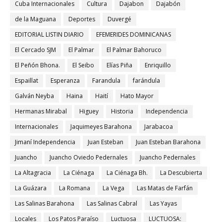
Cuba Internacionales
Cultura
Dajabon
Dajabón
de la Maguana
Deportes
Duvergé
EDITORIAL LISTIN DIARIO
EFEMERIDES DOMINICANAS
El Cercado SJM
El Palmar
El Palmar Bahoruco
El Peñón Bhona.
El Seibo
Elías Piña
Enriquillo
Espaillat
Esperanza
Farandula
farándula
Galván Neyba
Haina
Haití
Hato Mayor
Hermanas Mirabal
Higuey
Historia
Independencia
Internacionales
Jaquimeyes Barahona
Jarabacoa
Jimaní Independencia
Juan Esteban
Juan Esteban Barahona
Juancho
Juancho Oviedo Pedernales
Juancho Pedernales
La Altagracia
La Ciénaga
La Ciénaga Bh.
La Descubierta
La Guázara
La Romana
La Vega
Las Matas de Farfán
Las Salinas Barahona
Las Salinas Cabral
Las Yayas
Locales
Los Patos Paraíso
Luctuosa
LUCTUOSA: