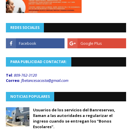
REDES SOCIALES
PARA PUBLICIDAD CONTACTAR:
Tel
:
809-762-3120
Correo
:
fbetancesacosta@gmail.
com
NOTICIAS POPULARES
Usuarios de los servicios del Banreservas,
llaman a las autoridades a regularizar el
ingreso cuando se entregan los “Bonos
Escolares”.