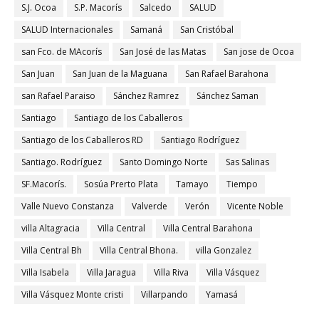
S.J. Ocoa
S.P. Macorís
Salcedo
SALUD
SALUD Internacionales
Samaná
San Cristóbal
san Fco. de MAcorís
San José de las Matas
San jose de Ocoa
San Juan
San Juan de la Maguana
San Rafael Barahona
san Rafael Paraiso
Sánchez Ramrez
Sánchez Saman
Santiago
Santiago de los Caballeros
Santiago de los Caballeros RD
Santiago Rodríguez
Santiago. Rodríguez
Santo Domingo Norte
Sas Salinas
SF.Macorís.
Sosúa Prerto Plata
Tamayo
Tiempo
Valle Nuevo Constanza
Valverde
Verón
Vicente Noble
villa Altagracia
Villa Central
Villa Central Barahona
Villa Central Bh
Villa Central Bhona.
villa Gonzalez
Villa Isabela
Villa Jaragua
Villa Riva
Villa Vásquez
Villa Vásquez Monte cristi
Villarpando
Yamasá