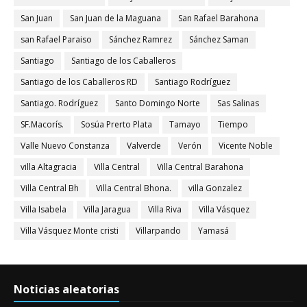
San Juan
San Juan de la Maguana
San Rafael Barahona
san Rafael Paraiso
Sánchez Ramrez
Sánchez Saman
Santiago
Santiago de los Caballeros
Santiago de los Caballeros RD
Santiago Rodríguez
Santiago. Rodríguez
Santo Domingo Norte
Sas Salinas
SF.Macorís.
Sosúa Prerto Plata
Tamayo
Tiempo
Valle Nuevo Constanza
Valverde
Verón
Vicente Noble
villa Altagracia
Villa Central
Villa Central Barahona
Villa Central Bh
Villa Central Bhona.
villa Gonzalez
Villa Isabela
Villa Jaragua
Villa Riva
Villa Vásquez
Villa Vásquez Monte cristi
Villarpando
Yamasá
Noticias aleatorias