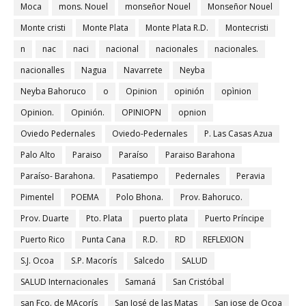
Moca
mons. Nouel
monseñor Nouel
Monseñor Nouel
Monte cristi
Monte Plata
Monte Plata R.D.
Montecristi
n
nac
naci
nacional
nacionales
nacionales.
nacionalles
Nagua
Navarrete
Neyba
Neyba Bahoruco
o
Opinion
opinión
opìnion
Opinion.
Opinión.
OPINIOPN
opnion
Oviedo Pedernales
Oviedo-Pedernales
P. Las Casas Azua
Palo Alto
Paraiso
Paraíso
Paraiso Barahona
Paraíso- Barahona.
Pasatiempo
Pedernales
Peravia
Pimentel
POEMA
Polo Bhona.
Prov. Bahoruco.
Prov. Duarte
Pto. Plata
puerto plata
Puerto Príncipe
Puerto Rico
Punta Cana
R.D.
RD
REFLEXION
S.J. Ocoa
S.P. Macorís
Salcedo
SALUD
SALUD Internacionales
Samaná
San Cristóbal
san Fco. de MAcorís
San José de las Matas
San jose de Ocoa