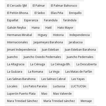
El Cercado SJM
El Palmar
El Palmar Bahoruco
El Peñón Bhona.
El Seibo
Elías Piña
Enriquillo
Espaillat
Esperanza
Farandula
farándula
Galván Neyba
Haina
Haití
Hato Mayor
Hermanas Mirabal
Higuey
Historia
Independencia
Internacionales
Jaquimeyes Barahona
Jarabacoa
Jimaní Independencia
Juan Esteban
Juan Esteban Barahona
Juancho
Juancho Oviedo Pedernales
Juancho Pedernales
La Altagracia
La Ciénaga
La Ciénaga Bh.
La Descubierta
La Guázara
La Romana
La Vega
Las Matas de Farfán
Las Salinas Barahona
Las Salinas Cabral
Las Yayas
Locales
Los Patos Paraíso
Luctuosa
LUCTUOSA:
Luperón Puerto Plata
Mao
Mao Valverde
Mara Trinidad Sánchez
María Trinidad sánchez
Mensaje