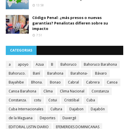
13:58
Código Penal: ¿más presos o nuevas
garantías? Penalistas difieren sobre su
impacto
7:51
CATEGORIAS
a
apoyo
Azua
B
Bahoruco
Bahoruco Barahona
Bahoruco.
Baní
Barahona
Barahona-
Bávaro
Bayahibe
Bhona.
Bonao
Cabral
Cabrera
Canoa
Canoa Barahona
Clima
Clima Nacional
Constanza
Constanza.
cotu
Cotui
Cristóbal
Cuba
Cuba Internacionales
Cultura
Dajabon
Dajabón
de la Maguana
Deportes
Duvergé
EDITORIAL LISTIN DIARIO
EFEMERIDES DOMINICANAS