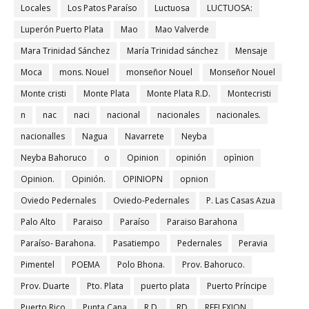
Locales
Los Patos Paraíso
Luctuosa
LUCTUOSA:
Luperón Puerto Plata
Mao
Mao Valverde
Mara Trinidad Sánchez
María Trinidad sánchez
Mensaje
Moca
mons. Nouel
monseñor Nouel
Monseñor Nouel
Monte cristi
Monte Plata
Monte Plata R.D.
Montecristi
n
nac
naci
nacional
nacionales
nacionales.
nacionalles
Nagua
Navarrete
Neyba
Neyba Bahoruco
o
Opinion
opinión
opìnion
Opinion.
Opinión.
OPINIOPN
opnion
Oviedo Pedernales
Oviedo-Pedernales
P. Las Casas Azua
Palo Alto
Paraiso
Paraíso
Paraiso Barahona
Paraíso- Barahona.
Pasatiempo
Pedernales
Peravia
Pimentel
POEMA
Polo Bhona.
Prov. Bahoruco.
Prov. Duarte
Pto. Plata
puerto plata
Puerto Príncipe
Puerto Rico
Punta Cana
R.D.
RD
REFLEXION