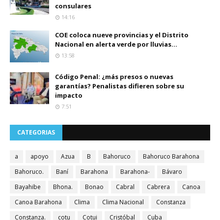
consulares
14:16
COE coloca nueve provincias y el Distrito
Nacional en alerta verde por lluvias...
13:58
Código Penal: ¿más presos o nuevas
garantías? Penalistas difieren sobre su
impacto
7:51
CATEGORIAS
a
apoyo
Azua
B
Bahoruco
Bahoruco Barahona
Bahoruco.
Baní
Barahona
Barahona-
Bávaro
Bayahibe
Bhona.
Bonao
Cabral
Cabrera
Canoa
Canoa Barahona
Clima
Clima Nacional
Constanza
Constanza.
cotu
Cotui
Cristóbal
Cuba