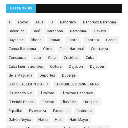
CATEGORIAS
a
apoyo
Azua
B
Bahoruco
Bahoruco Barahona
Bahoruco.
Baní
Barahona
Barahona-
Bávaro
Bayahibe
Bhona.
Bonao
Cabral
Cabrera
Canoa
Canoa Barahona
Clima
Clima Nacional
Constanza
Constanza.
cotu
Cotui
Cristóbal
Cuba
Cuba Internacionales
Cultura
Dajabon
Dajabón
de la Maguana
Deportes
Duvergé
EDITORIAL LISTIN DIARIO
EFEMERIDES DOMINICANAS
El Cercado SJM
El Palmar
El Palmar Bahoruco
El Peñón Bhona.
El Seibo
Elías Piña
Enriquillo
Espaillat
Esperanza
Farandula
farándula
Galván Neyba
Haina
Haití
Hato Mayor