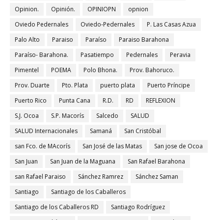
Opinion.
Opinión.
OPINIOPN
opnion
Oviedo Pedernales
Oviedo-Pedernales
P. Las Casas Azua
Palo Alto
Paraiso
Paraíso
Paraiso Barahona
Paraíso- Barahona.
Pasatiempo
Pedernales
Peravia
Pimentel
POEMA
Polo Bhona.
Prov. Bahoruco.
Prov. Duarte
Pto. Plata
puerto plata
Puerto Príncipe
Puerto Rico
Punta Cana
R.D.
RD
REFLEXION
S.J. Ocoa
S.P. Macorís
Salcedo
SALUD
SALUD Internacionales
Samaná
San Cristóbal
san Fco. de MAcorís
San José de las Matas
San jose de Ocoa
San Juan
San Juan de la Maguana
San Rafael Barahona
san Rafael Paraiso
Sánchez Ramrez
Sánchez Saman
Santiago
Santiago de los Caballeros
Santiago de los Caballeros RD
Santiago Rodríguez