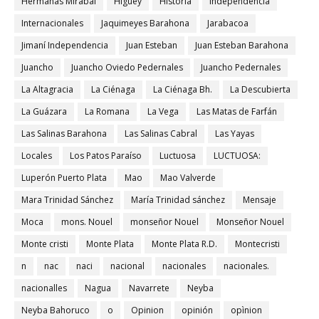
Hermanas Mirabal
Higuey
Historia
Independencia
Internacionales
Jaquimeyes Barahona
Jarabacoa
Jimaní Independencia
Juan Esteban
Juan Esteban Barahona
Juancho
Juancho Oviedo Pedernales
Juancho Pedernales
La Altagracia
La Ciénaga
La Ciénaga Bh.
La Descubierta
La Guázara
La Romana
La Vega
Las Matas de Farfán
Las Salinas Barahona
Las Salinas Cabral
Las Yayas
Locales
Los Patos Paraíso
Luctuosa
LUCTUOSA:
Luperón Puerto Plata
Mao
Mao Valverde
Mara Trinidad Sánchez
María Trinidad sánchez
Mensaje
Moca
mons. Nouel
monseñor Nouel
Monseñor Nouel
Monte cristi
Monte Plata
Monte Plata R.D.
Montecristi
n
nac
naci
nacional
nacionales
nacionales.
nacionalles
Nagua
Navarrete
Neyba
Neyba Bahoruco
o
Opinion
opinión
opìnion