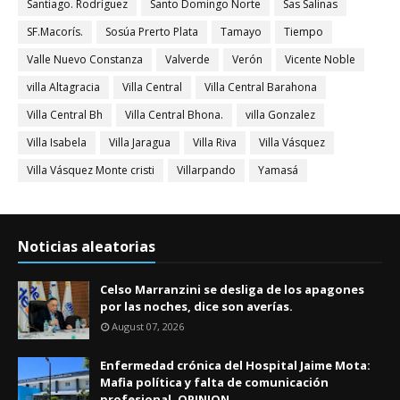
Santiago. Rodríguez
Santo Domingo Norte
Sas Salinas
SF.Macorís.
Sosúa Prerto Plata
Tamayo
Tiempo
Valle Nuevo Constanza
Valverde
Verón
Vicente Noble
villa Altagracia
Villa Central
Villa Central Barahona
Villa Central Bh
Villa Central Bhona.
villa Gonzalez
Villa Isabela
Villa Jaragua
Villa Riva
Villa Vásquez
Villa Vásquez Monte cristi
Villarpando
Yamasá
Noticias aleatorias
Celso Marranzini se desliga de los apagones
por las noches, dice son averías.
August 07, 2026
Enfermedad crónica del Hospital Jaime Mota:
Mafia política y falta de comunicación
profesional. OPINION..