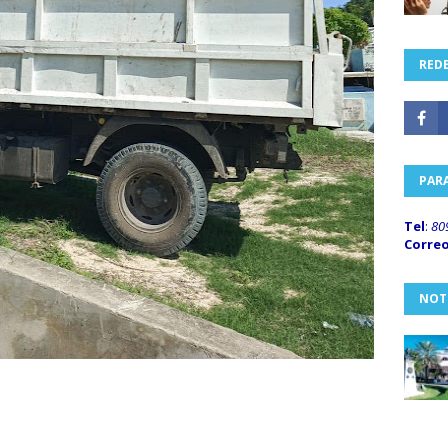
REDE
PAR
Tel
:
80
Corre
NOT