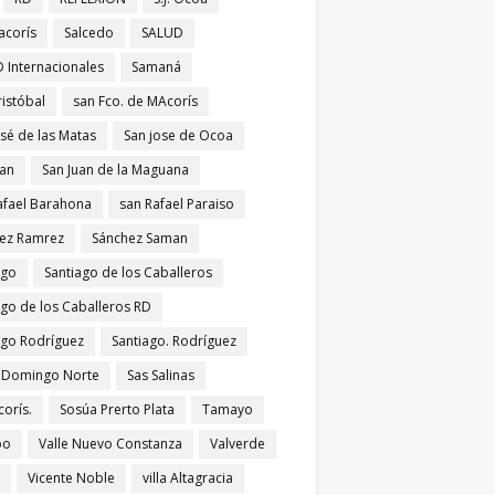
acorís
Salcedo
SALUD
 Internacionales
Samaná
ristóbal
san Fco. de MAcorís
osé de las Matas
San jose de Ocoa
uan
San Juan de la Maguana
afael Barahona
san Rafael Paraiso
ez Ramrez
Sánchez Saman
ago
Santiago de los Caballeros
ago de los Caballeros RD
ago Rodríguez
Santiago. Rodríguez
 Domingo Norte
Sas Salinas
corís.
Sosúa Prerto Plata
Tamayo
po
Valle Nuevo Constanza
Valverde
Vicente Noble
villa Altagracia