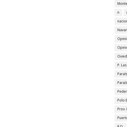
Monte
n
nacio
Navar
Opini
Opini
Ovied
P. La
Paraí
Paraí
Peder
Polo 
Prov.
Puert
R.D.