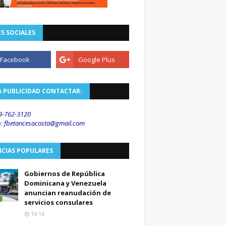
S SOCIALES
A PUBLICIDAD CONTACTAR:
9-762-3120
o
:
fbetancesacosta@gmail.
com
ICIAS POPULARES
Gobiernos de República
Dominicana y Venezuela
anuncian reanudación de
servicios consulares
14:16