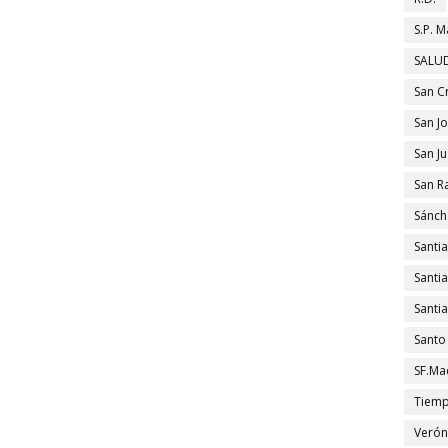
S.P. M
SALUD
San C
San J
San J
San R
Sánch
Santi
Santi
Santi
Santo
SF.Ma
Tiem
Verón