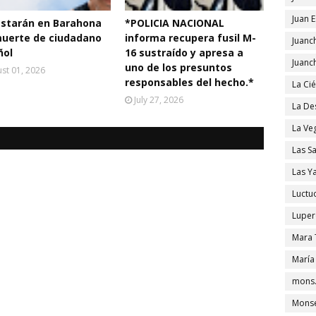
Juan 
estarán en Barahona
*POLICIA NACIONAL
muerte de ciudadano
informa recupera fusil M-
Juanc
ñol
16 sustraído y apresa a
Juanc
uno de los presuntos
st 01, 2026
responsables del hecho.*
La Ci
July 27, 2026
La De
La Ve
Las S
Las Y
Luctu
Luper
Mara 
María
mons.
Monse