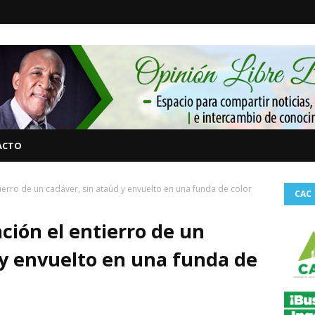
ACTO
ierro de un cadáver, sin ataúd y envuelto en una funda de color
CAC
ción el entierro de un
 y envuelto en una funda de