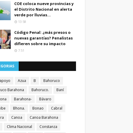
COE coloca nueve provincias y
el Distrito Nacional en alerta
verde por lluvias...
13:58
Código Penal: ¿más presos o
nuevas garantías? Penalistas
difieren sobre su impacto
7:51
EGORIAS
apoyo
Azua
B
Bahoruco
uco Barahona
Bahoruco.
Baní
hona
Barahona-
Bávaro
ibe
Bhona.
Bonao
Cabral
ra
Canoa
Canoa Barahona
Clima Nacional
Constanza