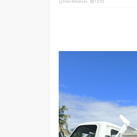
Félix Betances
12:50