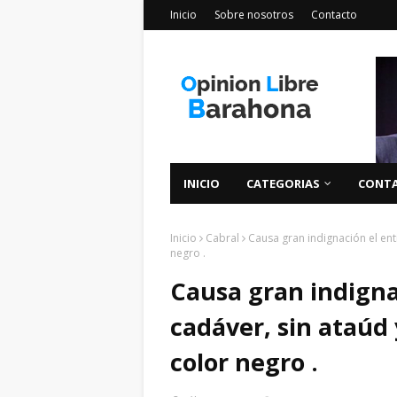
Inicio
Sobre nosotros
Contacto
INICIO
CATEGORIAS
CONT
Inicio
Cabral
Causa gran indignación el ent
negro .
Causa gran indigna
cadáver, sin ataúd
color negro .