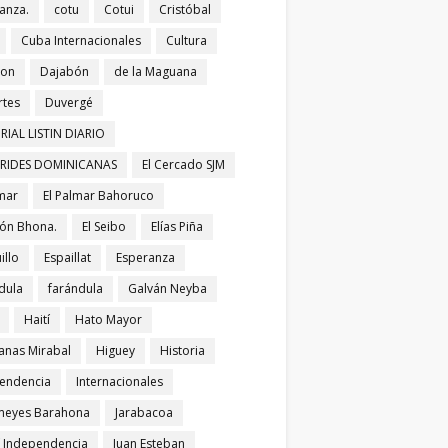
anza.
cotu
Cotui
Cristóbal
Cuba Internacionales
Cultura
bon
Dajabón
de la Maguana
tes
Duvergé
RIAL LISTIN DIARIO
ERIDES DOMINICANAS
El Cercado SJM
lmar
El Palmar Bahoruco
ñón Bhona.
El Seibo
Elías Piña
illo
Espaillat
Esperanza
dula
farándula
Galván Neyba
Haití
Hato Mayor
nas Mirabal
Higuey
Historia
endencia
Internacionales
meyes Barahona
Jarabacoa
í Independencia
Juan Esteban