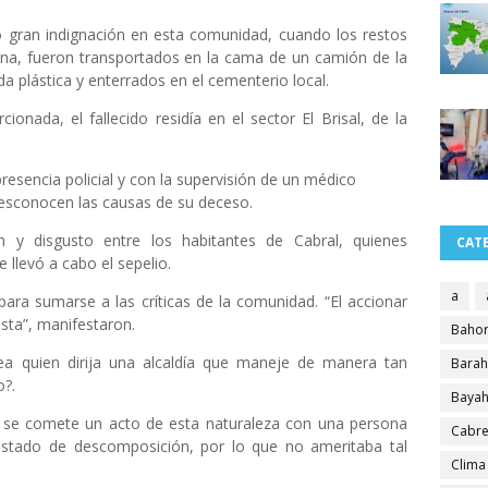
 gran indignación en esta comunidad, cuando los restos
ana, fueron transportados en la cama de un camión de la
da plástica y enterrados en el cementerio local.
onada, el fallecido residía en el sector El Brisal, de la
presencia policial y con la supervisión de un médico
esconocen las causas de su deceso.
 y disgusto entre los habitantes de Cabral, quienes
CAT
 llevó a cabo el sepelio.
a
ara sumarse a las críticas de la comunidad. “El accionar
sta”, manifestaron.
Bahor
a quien dirija una alcaldía que maneje de manera tan
Bara
o?.
Bayah
o se comete un acto de esta naturaleza con una persona
Cabre
estado de descomposición, por lo que no ameritaba tal
Clima