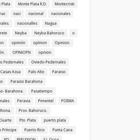
 Plata
Monte Plata R.D.
Montecristi
nac
naci
nacional
nacionales
nales.
nacionalles
Nagua
rete
Neyba
Neyba Bahoruco
o
on
opinión
opìnion
Opinion.
ón.
OPINIOPN
opnion
o Pedernales
Oviedo-Pedernales
s Casas Azua
Palo Alto
Paraiso
so
Paraiso Barahona
so- Barahona.
Pasatiempo
nales
Peravia
Pimentel
POEMA
Bhona.
Prov. Bahoruco.
 Duarte
Pto. Plata
puerto plata
o Príncipe
Puerto Rico
Punta Cana
RD
REFLEXION
S.J. Ocoa