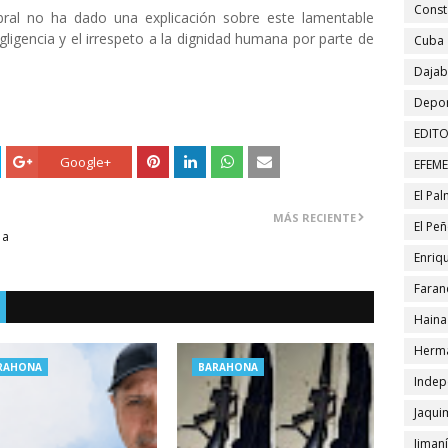
Const
bral no ha dado una explicación sobre este lamentable
gligencia y el irrespeto a la dignidad humana por parte de
Cuba
Daja
Depor
EDITO
Google+
EFEM
El Pa
MÁS RECIENTE
El Pe
 a
Enriqu
Faran
Haina
Herma
RAHONA
BARAHONA
Indep
Jaqui
Jiman