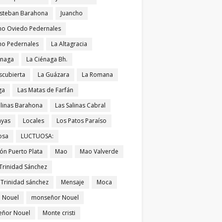
Esteban Barahona
Juancho
ho Oviedo Pedernales
ho Pedernales
La Altagracia
énaga
La Ciénaga Bh.
scubierta
La Guázara
La Romana
ga
Las Matas de Farfán
alinas Barahona
Las Salinas Cabral
ayas
Locales
Los Patos Paraíso
osa
LUCTUOSA:
ón Puerto Plata
Mao
Mao Valverde
Trinidad Sánchez
 Trinidad sánchez
Mensaje
Moca
 Nouel
monseñor Nouel
ñor Nouel
Monte cristi