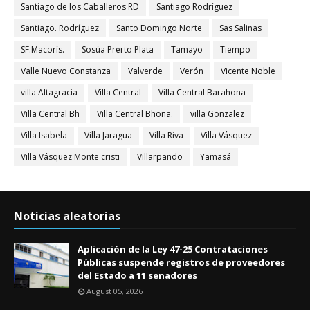
Santiago de los Caballeros RD
Santiago Rodríguez
Santiago. Rodríguez
Santo Domingo Norte
Sas Salinas
SF.Macorís.
Sosúa Prerto Plata
Tamayo
Tiempo
Valle Nuevo Constanza
Valverde
Verón
Vicente Noble
villa Altagracia
Villa Central
Villa Central Barahona
Villa Central Bh
Villa Central Bhona.
villa Gonzalez
Villa Isabela
Villa Jaragua
Villa Riva
Villa Vásquez
Villa Vásquez Monte cristi
Villarpando
Yamasá
Noticias aleatorias
Aplicación de la Ley 47-25 Contrataciones
Públicas suspende registros de proveedores
del Estado a 11 senadores
August 05, 2026