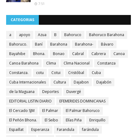
7:51
CATEGORIAS
a
apoyo
Azua
B
Bahoruco
Bahoruco Barahona
Bahoruco.
Baní
Barahona
Barahona-
Bávaro
Bayahibe
Bhona.
Bonao
Cabral
Cabrera
Canoa
Canoa Barahona
Clima
Clima Nacional
Constanza
Constanza.
cotu
Cotui
Cristóbal
Cuba
Cuba Internacionales
Cultura
Dajabon
Dajabón
de la Maguana
Deportes
Duvergé
EDITORIAL LISTIN DIARIO
EFEMERIDES DOMINICANAS
El Cercado SJM
El Palmar
El Palmar Bahoruco
El Peñón Bhona.
El Seibo
Elías Piña
Enriquillo
Espaillat
Esperanza
Farandula
farándula