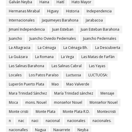
Galván Neyba
Haina
Haití
Hato Mayor
Hermanas Mirabal
Higuey
Historia
Independencia
Internacionales
Jaquimeyes Barahona
Jarabacoa
Jimaní Independencia
Juan Esteban
Juan Esteban Barahona
Juancho
Juancho Oviedo Pedernales
Juancho Pedernales
La Altagracia
La Ciénaga
La Ciénaga Bh.
La Descubierta
La Guázara
La Romana
La Vega
Las Matas de Farfán
Las Salinas Barahona
Las Salinas Cabral
Las Yayas
Locales
Los Patos Paraíso
Luctuosa
LUCTUOSA:
Luperón Puerto Plata
Mao
Mao Valverde
Mara Trinidad Sánchez
María Trinidad sánchez
Mensaje
Moca
mons. Nouel
monseñor Nouel
Monseñor Nouel
Monte cristi
Monte Plata
Monte Plata R.D.
Montecristi
n
nac
naci
nacional
nacionales
nacionales.
nacionalles
Nagua
Navarrete
Neyba