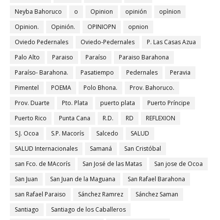
Neyba Bahoruco
o
Opinion
opinión
opìnion
Opinion.
Opinión.
OPINIOPN
opnion
Oviedo Pedernales
Oviedo-Pedernales
P. Las Casas Azua
Palo Alto
Paraiso
Paraíso
Paraiso Barahona
Paraíso- Barahona.
Pasatiempo
Pedernales
Peravia
Pimentel
POEMA
Polo Bhona.
Prov. Bahoruco.
Prov. Duarte
Pto. Plata
puerto plata
Puerto Príncipe
Puerto Rico
Punta Cana
R.D.
RD
REFLEXION
S.J. Ocoa
S.P. Macorís
Salcedo
SALUD
SALUD Internacionales
Samaná
San Cristóbal
san Fco. de MAcorís
San José de las Matas
San jose de Ocoa
San Juan
San Juan de la Maguana
San Rafael Barahona
san Rafael Paraiso
Sánchez Ramrez
Sánchez Saman
Santiago
Santiago de los Caballeros