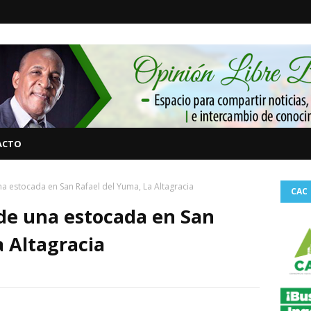
ACTO
na estocada en San Rafael del Yuma, La Altagracia
CAC
de una estocada en San
a Altagracia