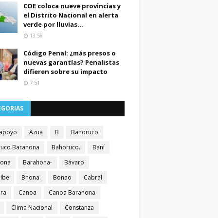
COE coloca nueve provincias y
el Distrito Nacional en alerta
verde por lluvias...
13:58
Código Penal: ¿más presos o
nuevas garantías? Penalistas
difieren sobre su impacto
7:51
EGORIAS
apoyo
Azua
B
Bahoruco
uco Barahona
Bahoruco.
Baní
hona
Barahona-
Bávaro
ibe
Bhona.
Bonao
Cabral
ra
Canoa
Canoa Barahona
Clima Nacional
Constanza