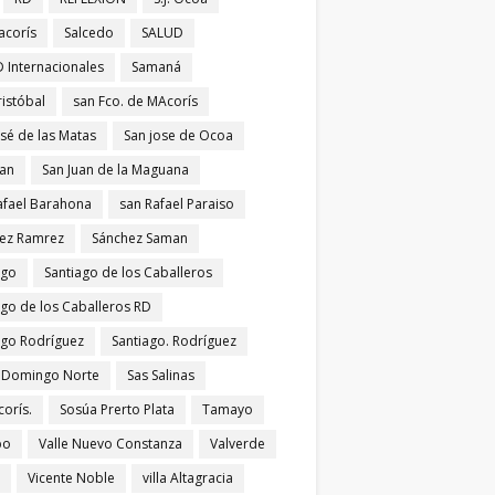
acorís
Salcedo
SALUD
 Internacionales
Samaná
ristóbal
san Fco. de MAcorís
osé de las Matas
San jose de Ocoa
uan
San Juan de la Maguana
afael Barahona
san Rafael Paraiso
ez Ramrez
Sánchez Saman
ago
Santiago de los Caballeros
ago de los Caballeros RD
ago Rodríguez
Santiago. Rodríguez
 Domingo Norte
Sas Salinas
corís.
Sosúa Prerto Plata
Tamayo
po
Valle Nuevo Constanza
Valverde
Vicente Noble
villa Altagracia