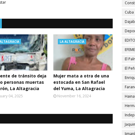
star
Const
Cuba
Daja
Depor
EDITO
 ALTAGRACIA
LA ALTAGRACIA
EFEM
El Pa
El Pe
ente de tránsito deja
Mujer mata a otra de una
Enriqu
ro personas muertas
estocada en San Rafael
Faran
rón, La Altagracia
del Yuma, La Altagracia
uary 04, 2025
November 16, 2024
Haina
Herma
Indep
Jaqui
Jiman