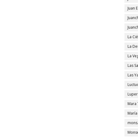
Juan 
Juanc
Juanc
La Ci
La De
La Ve
Las S
Las Y
Luctu
Luper
Mara 
María
mons.
Monse