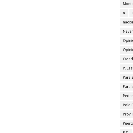
Monte
n
nacio
Navar
Opini
Opini
Ovied
P. La
Paraí
Paraí
Peder
Polo 
Prov.
Puert
R.D.