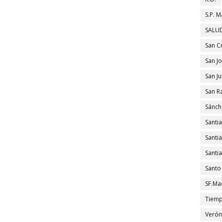
S.P. M
SALUD
San C
San J
San J
San R
Sánch
Santi
Santi
Santi
Santo
SF.Ma
Tiem
Verón