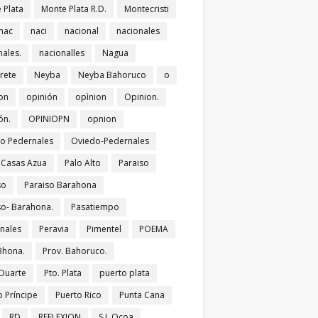
 Plata
Monte Plata R.D.
Montecristi
nac
naci
nacional
nacionales
nales.
nacionalles
Nagua
rete
Neyba
Neyba Bahoruco
o
on
opinión
opìnion
Opinion.
ón.
OPINIOPN
opnion
o Pedernales
Oviedo-Pedernales
s Casas Azua
Palo Alto
Paraiso
so
Paraiso Barahona
so- Barahona.
Pasatiempo
nales
Peravia
Pimentel
POEMA
Bhona.
Prov. Bahoruco.
 Duarte
Pto. Plata
puerto plata
o Príncipe
Puerto Rico
Punta Cana
RD
REFLEXION
S.J. Ocoa