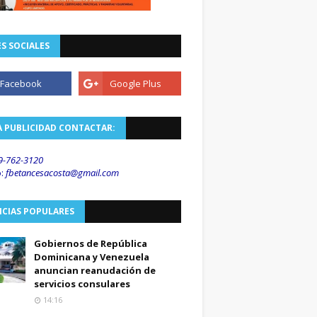
S SOCIALES
A PUBLICIDAD CONTACTAR:
9-762-3120
o
:
fbetancesacosta@gmail.
com
ICIAS POPULARES
Gobiernos de República
Dominicana y Venezuela
anuncian reanudación de
servicios consulares
14:16