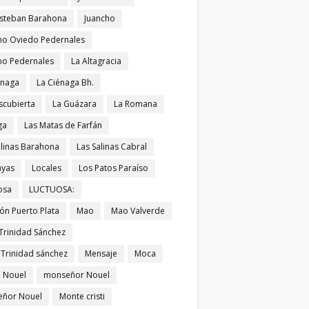
Esteban Barahona
Juancho
ho Oviedo Pedernales
ho Pedernales
La Altagracia
énaga
La Ciénaga Bh.
scubierta
La Guázara
La Romana
ga
Las Matas de Farfán
alinas Barahona
Las Salinas Cabral
ayas
Locales
Los Patos Paraíso
osa
LUCTUOSA:
ón Puerto Plata
Mao
Mao Valverde
Trinidad Sánchez
 Trinidad sánchez
Mensaje
Moca
 Nouel
monseñor Nouel
ñor Nouel
Monte cristi