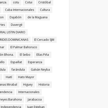
anza.
cotu
Cotui
Cristóbal
Cuba Internacionales
Cultura
bon
Dajabón
de la Maguana
tes
Duvergé
RIAL LISTIN DIARIO
ERIDES DOMINICANAS
El Cercado SJM
lmar
El Palmar Bahoruco
ñón Bhona.
El Seibo
Elías Piña
illo
Espaillat
Esperanza
dula
farándula
Galván Neyba
Haití
Hato Mayor
nas Mirabal
Higuey
Historia
endencia
Internacionales
meyes Barahona
Jarabacoa
í Independencia
Juan Esteban