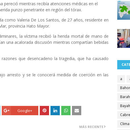
na pereció mientras recibía atenciones médicas en el
erida punzo penetrante en región del tórax.
ada como Valeria De Los Santos, de 27 años, residente en
 Mar, provincia Hato Mayor.
iminares, la víctima recibió la herida mortal de mano de
ían una acalorada discusión mientras compartían bebidas
 razones que desencadeno la tragedia, que ha causado
CAT
ajo arresto y se le conocerá medida de coerción en las
a
Bahor
Bara
Bayah
Google+
Cabre
Clima
MÁS RECIENTE