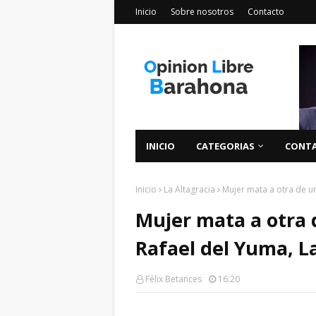
Inicio
Sobre nosotros
Contacto
INICIO
CATEGORIAS
CONT
Inicio
La Altagracia
Mujer mata a otra de u
Mujer mata a otra 
Rafael del Yuma, L
Félix Betances
16:20