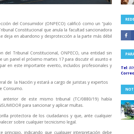
REDE
tección del Consumidor (ONPECO) calificó como un “palo
ribunal Constitucional que anula la facultad sancionadora
e deja en abandono y desprotección a la parte más débil
ón del Tribunal Constitucional, ONPECO, una entidad sin
PAR
 de un panel el próximo martes 17 para discutir el asunto e
ipar en este importante evento, incluidos profesionales y
Tel
:
80
Corre
eral de
la Nación y estará a cargo de juristas y expertos
de Consumo.
NOT
anterior de este mismo tribunal (TC/0880/19) había
SUMIDOR para sancionar y aplicar multas.
brilla protectora de los ciudadanos y que, ante cualquier
lecer sobre cualquier tecnicismo legal.
 principio, indicando que cualquier interpretación debe