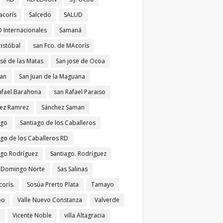
acorís
Salcedo
SALUD
 Internacionales
Samaná
ristóbal
san Fco. de MAcorís
osé de las Matas
San jose de Ocoa
uan
San Juan de la Maguana
afael Barahona
san Rafael Paraiso
ez Ramrez
Sánchez Saman
ago
Santiago de los Caballeros
ago de los Caballeros RD
ago Rodríguez
Santiago. Rodríguez
 Domingo Norte
Sas Salinas
corís.
Sosúa Prerto Plata
Tamayo
po
Valle Nuevo Constanza
Valverde
Vicente Noble
villa Altagracia