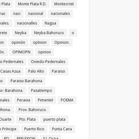
 Plata
Monte Plata R.D.
Montecristi
nac
naci
nacional
nacionales
nales.
nacionalles
Nagua
rete
Neyba
Neyba Bahoruco
o
on
opinión
opìnion
Opinion.
ón.
OPINIOPN
opnion
o Pedernales
Oviedo-Pedernales
s Casas Azua
Palo Alto
Paraiso
so
Paraiso Barahona
so- Barahona.
Pasatiempo
nales
Peravia
Pimentel
POEMA
Bhona.
Prov. Bahoruco.
 Duarte
Pto. Plata
puerto plata
o Príncipe
Puerto Rico
Punta Cana
RD
REFLEXION
S.J. Ocoa