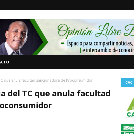
ACTO
TC que anula facultad sancionadora de Proconsumidor
CAC
a del TC que anula facultad
roconsumidor