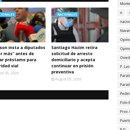
Monte
n
CIONALES
NACIONALES
nacio
Navar
Opini
son insta a diputados
Santiago Hazim retira
Opini
er más” antes de
solicitud de arresto
Ovied
car préstamo para
domiciliario y acepta
idad vial
continuar en prisión
P. La
preventiva
st 05, 2026
Paraí
August 05, 2026
Paraí
Peder
Polo 
Prov.
Puert
R.D.