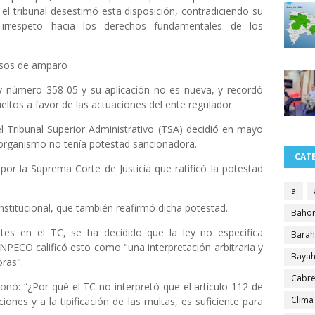
el tribunal desestimó esta disposición, contradiciendo su
irrespeto hacia los derechos fundamentales de los
rsos de amparo
ley número 358-05 y su aplicación no es nueva, y recordó
ltos a favor de las actuaciones del ente regulador.
l Tribunal Superior Administrativo (TSA) decidió en mayo
 organismo no tenía potestad sancionadora.
CAT
or la Suprema Corte de Justicia que ratificó la potestad
a
onstitucional, que también reafirmó dicha potestad.
Bahor
tes en el TC, se ha decidido que la ley no especifica
Bara
NPECO calificó esto como "una interpretación arbitraria y
Bayah
oras".
Cabre
nó: “¿Por qué el TC no interpretó que el artículo 112 de
Clima
iones y a la tipificación de las multas, es suficiente para