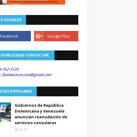
S SOCIALES
A PUBLICIDAD CONTACTAR:
9-762-3120
o
:
fbetancesacosta@gmail.
com
ICIAS POPULARES
Gobiernos de República
Dominicana y Venezuela
anuncian reanudación de
servicios consulares
14:16