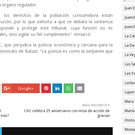
u órgano regulador.
Juan 
ue los derechos de la población consumidora están
Juanc
tución, por lo que exhorta a que se debata la sentencia
Juanc
responde y protege este tribunal, cuya función no es
s, sino vigilar su fiel cumplimiento". remarcó.
La Ci
, que perjudica la justicia económica y cercana para la
La De
onorato de Balzac: “La justicia es como la serpiente que
La Ve
Las S
Las Y
Luctu
Google+
Luper
Mara 
MÁS RECIENTE
é
CAC celebra 25 aniversario con misa de acción de
María
reso?
gracias
mons.
Monse