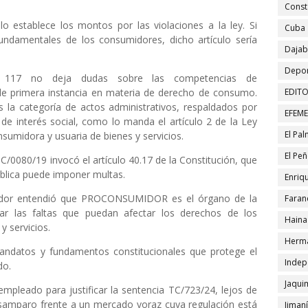
Const
o establece los montos por las violaciones a la ley. Si
Cuba
undamentales de los consumidores, dicho artículo sería
Daja
Depor
lo 117 no deja dudas sobre las competencias de
rimera instancia en materia de derecho de consumo.
EDITO
s la categoría de actos administrativos, respaldados por
EFEM
 de interés social, como lo manda el artículo 2 de la Ley
El Pa
sumidora y usuaria de bienes y servicios.
El Pe
TC/0080/19 invocó el artículo 40.17 de la Constitución, que
ública puede imponer multas.
Enriqu
islador entendió que PROCONSUMIDOR es el órgano de la
Faran
ar las faltas que puedan afectar los derechos de los
Haina
 servicios.
Herma
 mandatos y fundamentos constitucionales que protege el
Indep
do.
Jaqui
pleado para justificar la sentencia TC/723/24, lejos de
desamparo frente a un mercado voraz cuya regulación está
Jiman