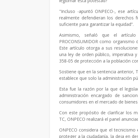
legitimar esta potestad?"
"Incluso -apuntó ONPECO-, ese artícul
realmente defendieran los derechos f
suficiente para garantizar la equidad”.
Asimismo, señaló que el artícu
PROCONSUMIDOR como organismo de p
Este artículo otorga a sus resolucione
una ley de orden público, imperativa y
358-05 de protección a la población con
Sostiene que en la sentencia anterior, 
establece que solo la administración p
Esta fue la razón por la que el leg
administración encargado de sancion
consumidores en el mercado de bienes y
Con este propósito de clarificar los
TC, ONPECO realizará el panel anuncia
ONPECO considera que el tecnicismo em
proteger a la ciudadanía, la deja en 