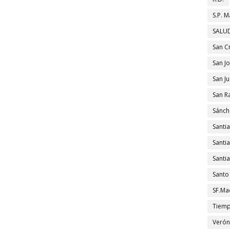
S.P. M
SALUD
San C
San J
San J
San R
Sánch
Santi
Santi
Santi
Santo
SF.Ma
Tiem
Verón