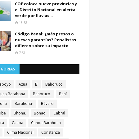
COE coloca nueve provincias y
el Distrito Nacional en alerta
verde por lluvias...
13:58
Código Penal: ¿más presos o
nuevas garantías? Penalistas
difieren sobre su impacto
7:51
EGORIAS
apoyo
Azua
B
Bahoruco
uco Barahona
Bahoruco.
Baní
hona
Barahona-
Bávaro
ibe
Bhona.
Bonao
Cabral
ra
Canoa
Canoa Barahona
Clima Nacional
Constanza