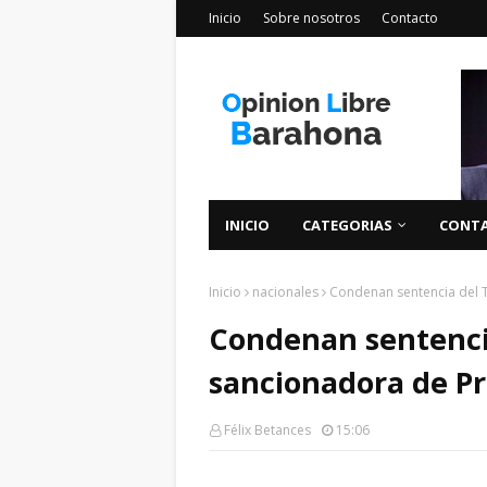
Inicio
Sobre nosotros
Contacto
INICIO
CATEGORIAS
CONT
Inicio
nacionales
Condenan sentencia del 
Condenan sentenci
sancionadora de P
Félix Betances
15:06