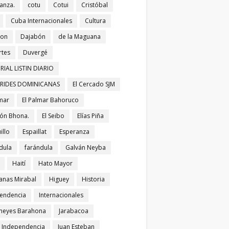
anza.
cotu
Cotui
Cristóbal
Cuba Internacionales
Cultura
bon
Dajabón
de la Maguana
tes
Duvergé
RIAL LISTIN DIARIO
ERIDES DOMINICANAS
El Cercado SJM
lmar
El Palmar Bahoruco
ñón Bhona.
El Seibo
Elías Piña
illo
Espaillat
Esperanza
dula
farándula
Galván Neyba
Haití
Hato Mayor
nas Mirabal
Higuey
Historia
endencia
Internacionales
meyes Barahona
Jarabacoa
í Independencia
Juan Esteban