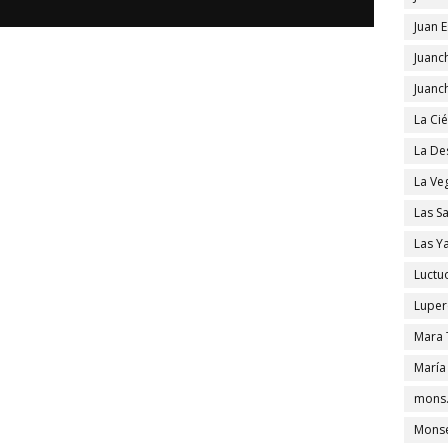
Juan 
Juanc
Juanc
La Ci
La De
La Ve
Las S
Las Y
Luctu
Luper
Mara 
María
mons.
Monse