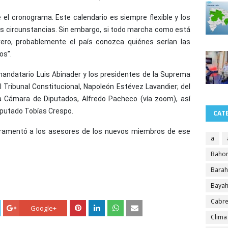
el cronograma. Este calendario es siempre flexible y los
as circunstancias. Sin embargo, si todo marcha como está
brero, probablemente el país conozca quiénes serían las
os”.
 mandatario Luis Abinader y los presidentes de la Suprema
el Tribunal Constitucional, Napoleón Estévez Lavandier; del
la Cámara de Diputados, Alfredo Pacheco (vía zoom), así
iputado Tobías Crespo.
CAT
M juramentó a los asesores de los nuevos miembros de ese
a
Bahor
Bara
Bayah
Cabre
Google+
Clima