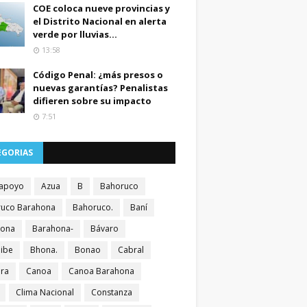
COE coloca nueve provincias y
el Distrito Nacional en alerta
verde por lluvias...
13:58
Código Penal: ¿más presos o
nuevas garantías? Penalistas
difieren sobre su impacto
7:51
EGORIAS
apoyo
Azua
B
Bahoruco
uco Barahona
Bahoruco.
Baní
hona
Barahona-
Bávaro
ibe
Bhona.
Bonao
Cabral
ra
Canoa
Canoa Barahona
Clima Nacional
Constanza