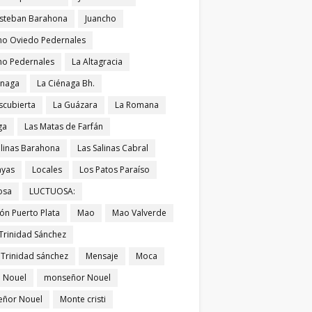
Esteban Barahona
Juancho
ho Oviedo Pedernales
ho Pedernales
La Altagracia
énaga
La Ciénaga Bh.
scubierta
La Guázara
La Romana
ga
Las Matas de Farfán
alinas Barahona
Las Salinas Cabral
ayas
Locales
Los Patos Paraíso
osa
LUCTUOSA:
ón Puerto Plata
Mao
Mao Valverde
Trinidad Sánchez
 Trinidad sánchez
Mensaje
Moca
 Nouel
monseñor Nouel
ñor Nouel
Monte cristi