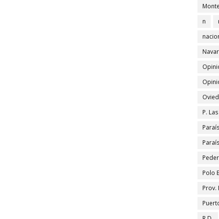
Monte
n
nacio
Navar
Opini
Opini
Ovied
P. La
Paraí
Paraí
Peder
Polo 
Prov.
Puert
R.D.