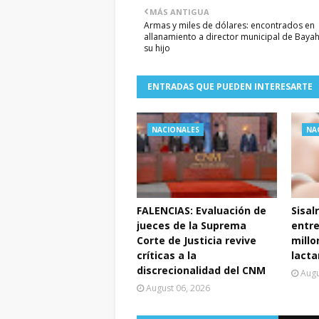
MÁS ANTIGUA
Armas y miles de dólares: encontrados en
allanamiento a director municipal de Bayah
su hijo
ENTRADAS QUE PUEDEN INTERESARTE
NACIONALES
NA
FALENCIAS: Evaluación de
Sisal
jueces de la Suprema
entr
Corte de Justicia revive
millo
críticas a la
lacta
discrecionalidad del CNM
Augu
August 06, 2026