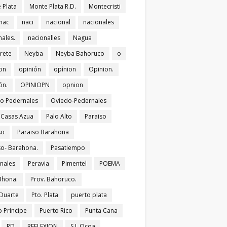
 Plata
Monte Plata R.D.
Montecristi
nac
naci
nacional
nacionales
nales.
nacionalles
Nagua
rete
Neyba
Neyba Bahoruco
o
on
opinión
opìnion
Opinion.
ón.
OPINIOPN
opnion
o Pedernales
Oviedo-Pedernales
s Casas Azua
Palo Alto
Paraiso
so
Paraiso Barahona
so- Barahona.
Pasatiempo
nales
Peravia
Pimentel
POEMA
Bhona.
Prov. Bahoruco.
 Duarte
Pto. Plata
puerto plata
o Príncipe
Puerto Rico
Punta Cana
RD
REFLEXION
S.J. Ocoa