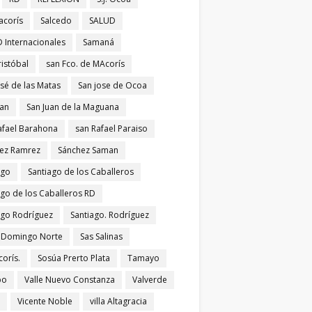
acorís
Salcedo
SALUD
 Internacionales
Samaná
ristóbal
san Fco. de MAcorís
osé de las Matas
San jose de Ocoa
uan
San Juan de la Maguana
afael Barahona
san Rafael Paraiso
ez Ramrez
Sánchez Saman
ago
Santiago de los Caballeros
ago de los Caballeros RD
ago Rodríguez
Santiago. Rodríguez
 Domingo Norte
Sas Salinas
corís.
Sosúa Prerto Plata
Tamayo
po
Valle Nuevo Constanza
Valverde
Vicente Noble
villa Altagracia