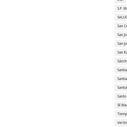
S.P. M
SALUD
San C
San J
San J
San R
Sánch
Santi
Santi
Santi
Santo
SF.Ma
Tiem
Verón