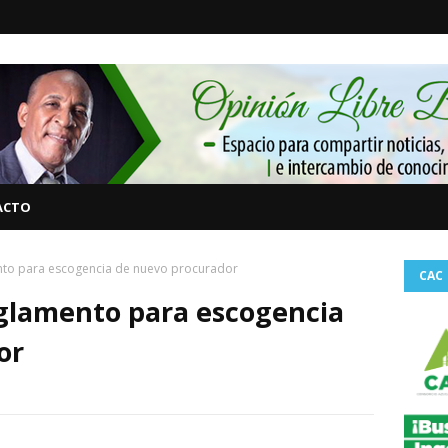
ACTO
to para escogencia de nuevo procurador
CAC
glamento para escogencia
or