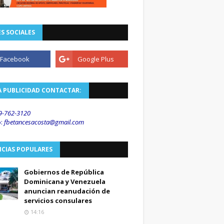
S SOCIALES
A PUBLICIDAD CONTACTAR:
9-762-3120
o
:
fbetancesacosta@gmail.
com
ICIAS POPULARES
Gobiernos de República
Dominicana y Venezuela
anuncian reanudación de
servicios consulares
14:16