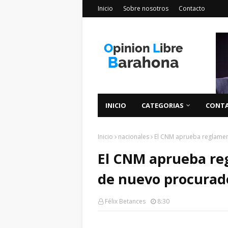
Inicio
Sobre nosotros
Contacto
INICIO
CATEGORIAS
CONT
Inicio
nacionales
El CNM aprueba reglamen
El CNM aprueba re
de nuevo procurad
Félix Betances
8:30