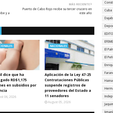
Const
MÁS RECIENTE
Puerto de Cabo Rojo recibe su tercer crucero en
Cuba
ibe y a
este año
Daja
Depor
EDITO
EFEM
CIONALES
NACIONALES
El Pa
El Pe
Enriqu
Faran
ril dice que ha
Aplicación de la Ley 47-25
egado RD$1,175
Contrataciones Públicas
Haina
nes en subsidios por
suspende registros de
Herma
ncia
proveedores del Estado a
11 senadores
Indep
st 06, 2026
August 05, 2026
Jaqui
Jiman