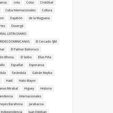
anza.
cotu
Cotui
Cristóbal
Cuba Internacionales
Cultura
bon
Dajabón
de la Maguana
tes
Duvergé
RIAL LISTIN DIARIO
ERIDES DOMINICANAS
El Cercado SJM
lmar
El Palmar Bahoruco
ñón Bhona.
El Seibo
Elías Piña
illo
Espaillat
Esperanza
dula
farándula
Galván Neyba
Haití
Hato Mayor
nas Mirabal
Higuey
Historia
endencia
Internacionales
meyes Barahona
Jarabacoa
í Independencia
Juan Esteban