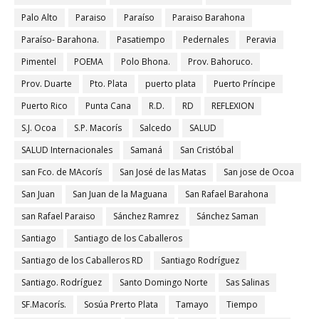
Palo Alto
Paraiso
Paraíso
Paraiso Barahona
Paraíso- Barahona.
Pasatiempo
Pedernales
Peravia
Pimentel
POEMA
Polo Bhona.
Prov. Bahoruco.
Prov. Duarte
Pto. Plata
puerto plata
Puerto Príncipe
Puerto Rico
Punta Cana
R.D.
RD
REFLEXION
S.J. Ocoa
S.P. Macorís
Salcedo
SALUD
SALUD Internacionales
Samaná
San Cristóbal
san Fco. de MAcorís
San José de las Matas
San jose de Ocoa
San Juan
San Juan de la Maguana
San Rafael Barahona
san Rafael Paraiso
Sánchez Ramrez
Sánchez Saman
Santiago
Santiago de los Caballeros
Santiago de los Caballeros RD
Santiago Rodríguez
Santiago. Rodríguez
Santo Domingo Norte
Sas Salinas
SF.Macorís.
Sosúa Prerto Plata
Tamayo
Tiempo