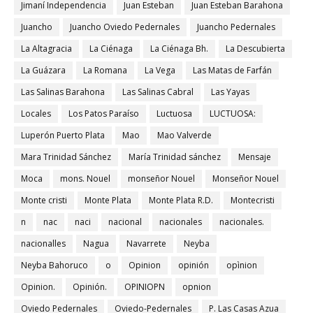
Jimaní Independencia
Juan Esteban
Juan Esteban Barahona
Juancho
Juancho Oviedo Pedernales
Juancho Pedernales
La Altagracia
La Ciénaga
La Ciénaga Bh.
La Descubierta
La Guázara
La Romana
La Vega
Las Matas de Farfán
Las Salinas Barahona
Las Salinas Cabral
Las Yayas
Locales
Los Patos Paraíso
Luctuosa
LUCTUOSA:
Luperón Puerto Plata
Mao
Mao Valverde
Mara Trinidad Sánchez
María Trinidad sánchez
Mensaje
Moca
mons. Nouel
monseñor Nouel
Monseñor Nouel
Monte cristi
Monte Plata
Monte Plata R.D.
Montecristi
n
nac
naci
nacional
nacionales
nacionales.
nacionalles
Nagua
Navarrete
Neyba
Neyba Bahoruco
o
Opinion
opinión
opìnion
Opinion.
Opinión.
OPINIOPN
opnion
Oviedo Pedernales
Oviedo-Pedernales
P. Las Casas Azua