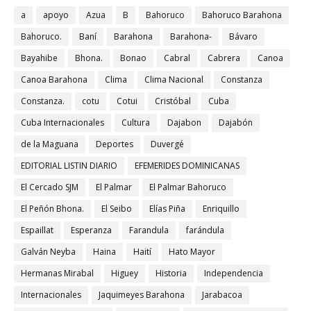
a
apoyo
Azua
B
Bahoruco
Bahoruco Barahona
Bahoruco.
Baní
Barahona
Barahona-
Bávaro
Bayahibe
Bhona.
Bonao
Cabral
Cabrera
Canoa
Canoa Barahona
Clima
Clima Nacional
Constanza
Constanza.
cotu
Cotui
Cristóbal
Cuba
Cuba Internacionales
Cultura
Dajabon
Dajabón
de la Maguana
Deportes
Duvergé
EDITORIAL LISTIN DIARIO
EFEMERIDES DOMINICANAS
El Cercado SJM
El Palmar
El Palmar Bahoruco
El Peñón Bhona.
El Seibo
Elías Piña
Enriquillo
Espaillat
Esperanza
Farandula
farándula
Galván Neyba
Haina
Haití
Hato Mayor
Hermanas Mirabal
Higuey
Historia
Independencia
Internacionales
Jaquimeyes Barahona
Jarabacoa