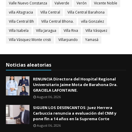
Valle Nuevo Constanza
Valverde
Verón
Vicente Noble
villa Altagracia
Villa Central
Villa Central Barahona
Villa Central Bh
Villa Central Bhona.
villa Gonzalez
Villa Isabela
Villa Jaragua
Villa Riva
Villa Vásquez
Villa Vásquez Monte cristi
Villarpando
Yamasá
Noticias aleatorias
RENUNCIA Directora del Hospital Regional
Universitario Jaime Mota de Barahona Dra.
GRACIELA LAFONTAINE.
August 06, 2026
SIGUEN LOS DESENCANTOS: Juez Herrera
Carbuccia renuncia a evaluación del CNM y
pone fin a 14 años en la Suprema Corte
August 06, 2026