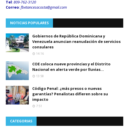
Tel
:
809-762-3120
Correo
:
fbetancesacosta@gmail.
com
NOTICIAS POPULARES
Gobiernos de República Dominicana y
Venezuela anuncian reanudación de servicios
consulares
14:16
COE coloca nueve provincias y el Distrito
Nacional en alerta verde por lluvias...
13:58
Código Penal: ¿más presos o nuevas
garantías? Penalistas difieren sobre su
impacto
7:51
CATEGORIAS