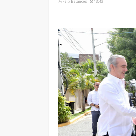
Félix Betances
13:43