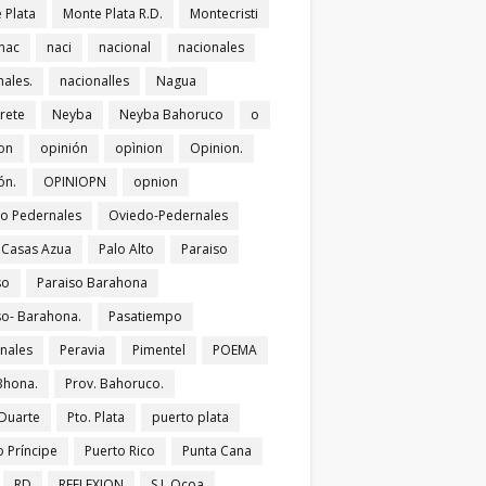
 Plata
Monte Plata R.D.
Montecristi
nac
naci
nacional
nacionales
nales.
nacionalles
Nagua
rete
Neyba
Neyba Bahoruco
o
on
opinión
opìnion
Opinion.
ón.
OPINIOPN
opnion
o Pedernales
Oviedo-Pedernales
s Casas Azua
Palo Alto
Paraiso
so
Paraiso Barahona
so- Barahona.
Pasatiempo
nales
Peravia
Pimentel
POEMA
Bhona.
Prov. Bahoruco.
 Duarte
Pto. Plata
puerto plata
o Príncipe
Puerto Rico
Punta Cana
RD
REFLEXION
S.J. Ocoa