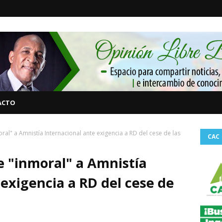
ACTO
oral" a Amnistía Internacional ante exigencia a RD del cese de las
CAC
e "inmoral" a Amnistía
 exigencia a RD del cese de