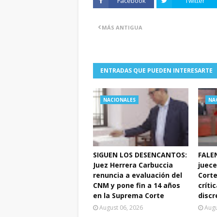
Facebook
Twitter
MÁS ANTIGUA
ENTRADAS QUE PUEDEN INTERESARTE
NACIONALES
NA
SIGUEN LOS DESENCANTOS:
FALEN
Juez Herrera Carbuccia
juece
renuncia a evaluación del
Corte
CNM y pone fin a 14 años
crític
en la Suprema Corte
discr
August 06, 2026
Augu