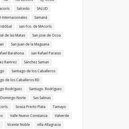
acorís
Salcedo
SALUD
 Internacionales
Samaná
ristóbal
san Fco. de MAcorís
osé de las Matas
San jose de Ocoa
uan
San Juan de la Maguana
afael Barahona
san Rafael Paraiso
ez Ramrez
Sánchez Saman
ago
Santiago de los Caballeros
ago de los Caballeros RD
ago Rodríguez
Santiago. Rodríguez
 Domingo Norte
Sas Salinas
corís.
Sosúa Prerto Plata
Tamayo
po
Valle Nuevo Constanza
Valverde
Vicente Noble
villa Altagracia