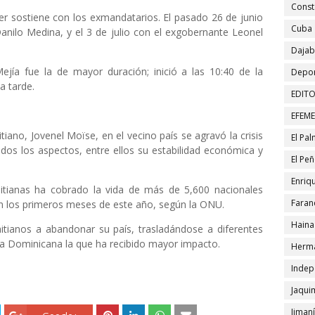
Const
er sostiene con los exmandatarios. El pasado 26 de junio
Cuba
anilo Medina, y el 3 de julio con el exgobernante Leonel
Daja
Mejía fue la de mayor duración; inició a las 10:40 de la
Depor
a tarde.
EDITO
EFEM
tiano, Jovenel Moïse, en el vecino país se agravó la crisis
El Pa
odos los aspectos, entre ellos su estabilidad económica y
El Pe
Enriqu
aitianas ha cobrado la vida de más de 5,600 nacionales
Faran
en los primeros meses de este año, según la ONU.
Haina
itianos a abandonar su país, trasladándose a diferentes
ca Dominicana la que ha recibido mayor impacto.
Herma
Indep
Jaqui
Jiman