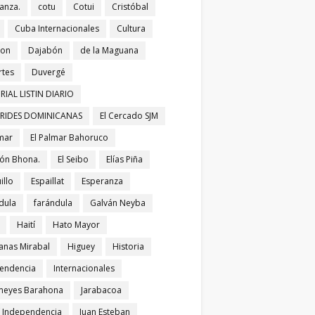
anza.
cotu
Cotui
Cristóbal
Cuba Internacionales
Cultura
bon
Dajabón
de la Maguana
tes
Duvergé
RIAL LISTIN DIARIO
ERIDES DOMINICANAS
El Cercado SJM
lmar
El Palmar Bahoruco
ñón Bhona.
El Seibo
Elías Piña
illo
Espaillat
Esperanza
dula
farándula
Galván Neyba
Haití
Hato Mayor
nas Mirabal
Higuey
Historia
endencia
Internacionales
meyes Barahona
Jarabacoa
í Independencia
Juan Esteban