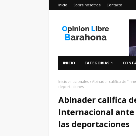
Inicio
Sobre nosotros
Contacto
INICIO
CATEGORIAS
CONT
Inicio
nacionales
Abinader califica de "inm
deportaciones
Abinader califica d
Internacional ante
las deportaciones