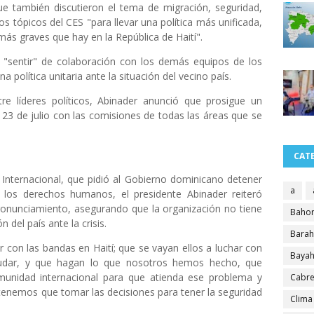
e también discutieron el tema de migración, seguridad,
 tópicos del CES "para llevar una política más unificada,
más graves que hay en la República de Haití".
"sentir" de colaboración con los demás equipos de los
a política unitaria ante la situación del vecino país.
e líderes políticos, Abinader anunció que prosigue un
 23 de julio con las comisiones de todas las áreas que se
CAT
 Internacional, que pidió al Gobierno dominicano detener
a
 los derechos humanos, el presidente Abinader reiteró
nunciamiento, asegurando que la organización no tiene
Bahor
 del país ante la crisis.
Bara
 con las bandas en Haití; que se vayan ellos a luchar con
Bayah
yudar, y que hagan lo que nosotros hemos hecho, que
unidad internacional para que atienda ese problema y
Cabre
 tenemos que tomar las decisiones para tener la seguridad
Clima