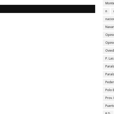
Monte
n
nacio
Navar
Opini
Opini
Ovied
P. La
Paraí
Paraí
Peder
Polo 
Prov.
Puert
R.D.