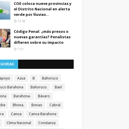
COE coloca nueve provincias y
el Distrito Nacional en alerta
verde por lluvias...
13:58
Código Penal: ¿más presos o
nuevas garantías? Penalistas
difieren sobre su impacto
7:51
EGORIAS
apoyo
Azua
B
Bahoruco
uco Barahona
Bahoruco.
Baní
hona
Barahona-
Bávaro
ibe
Bhona.
Bonao
Cabral
ra
Canoa
Canoa Barahona
Clima Nacional
Constanza