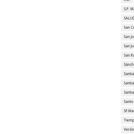
S.P. M
SALUD
San C
San J
San J
San R
Sánch
Santi
Santi
Santi
Santo
SF.Ma
Tiem
Verón