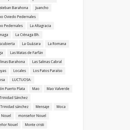
Esteban Barahona
Juancho
ho Oviedo Pedernales
ho Pedernales
La Altagracia
énaga
La Ciénaga Bh.
scubierta
La Guázara
La Romana
ga
Las Matas de Farfán
alinas Barahona
Las Salinas Cabral
ayas
Locales
Los Patos Paraíso
osa
LUCTUOSA:
ón Puerto Plata
Mao
Mao Valverde
Trinidad Sánchez
 Trinidad sánchez
Mensaje
Moca
 Nouel
monseñor Nouel
ñor Nouel
Monte cristi