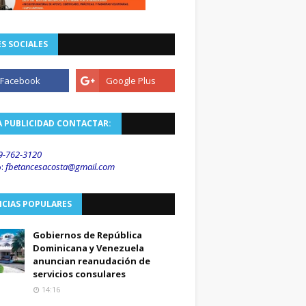
S SOCIALES
A PUBLICIDAD CONTACTAR:
9-762-3120
o
:
fbetancesacosta@gmail.
com
ICIAS POPULARES
Gobiernos de República
Dominicana y Venezuela
anuncian reanudación de
servicios consulares
14:16