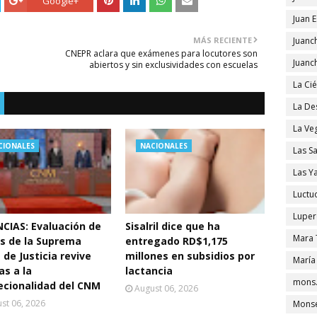
Google+
Juan 
MÁS RECIENTE
Juanc
CNEPR aclara que exámenes para locutores son
Juanc
abiertos y sin exclusividades con escuelas
La Ci
La De
La Ve
CIONALES
NACIONALES
Las S
Las Y
Luctu
Luper
CIAS: Evaluación de
Sisalril dice que ha
Mara 
s de la Suprema
entregado RD$1,175
 de Justicia revive
millones en subsidios por
María
as a la
lactancia
mons.
ecionalidad del CNM
August 06, 2026
st 06, 2026
Monse