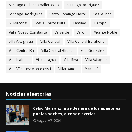
Santiago de los Caballeros RD
Santiago Rodríguez
Santiago. Rodríguez
Santo Domingo Norte
Sas Salinas
SF.Macorís.
Sosúa Prerto Plata
Tamayo
Tiempo
Valle Nuevo Constanza
Valverde
Verón
Vicente Noble
villa Altagracia
Villa Central
Villa Central Barahona
Villa Central Bh
Villa Central Bhona.
villa Gonzalez
Villa Isabela
Villa Jaragua
Villa Riva
Villa Vásquez
Villa Vásquez Monte cristi
Villarpando
Yamasá
Noticias aleatorias
Celso Marranzini se desliga de los apagones
por las noches, dice son averías.
August 07, 2026