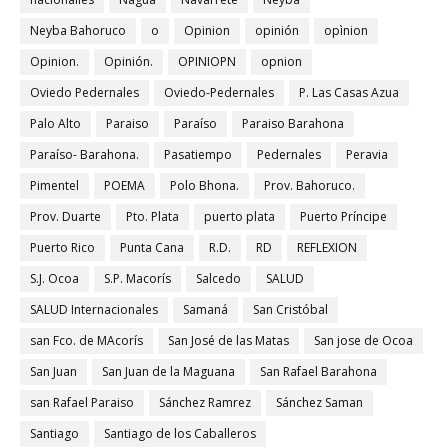
Neyba Bahoruco
o
Opinion
opinión
opìnion
Opinion.
Opinión.
OPINIOPN
opnion
Oviedo Pedernales
Oviedo-Pedernales
P. Las Casas Azua
Palo Alto
Paraiso
Paraíso
Paraiso Barahona
Paraíso- Barahona.
Pasatiempo
Pedernales
Peravia
Pimentel
POEMA
Polo Bhona.
Prov. Bahoruco.
Prov. Duarte
Pto. Plata
puerto plata
Puerto Príncipe
Puerto Rico
Punta Cana
R.D.
RD
REFLEXION
S.J. Ocoa
S.P. Macorís
Salcedo
SALUD
SALUD Internacionales
Samaná
San Cristóbal
san Fco. de MAcorís
San José de las Matas
San jose de Ocoa
San Juan
San Juan de la Maguana
San Rafael Barahona
san Rafael Paraiso
Sánchez Ramrez
Sánchez Saman
Santiago
Santiago de los Caballeros