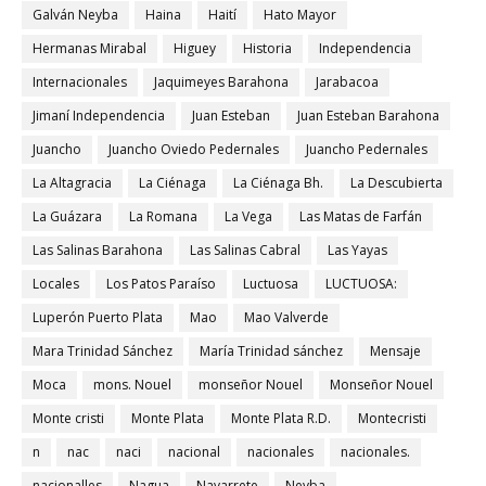
Galván Neyba
Haina
Haití
Hato Mayor
Hermanas Mirabal
Higuey
Historia
Independencia
Internacionales
Jaquimeyes Barahona
Jarabacoa
Jimaní Independencia
Juan Esteban
Juan Esteban Barahona
Juancho
Juancho Oviedo Pedernales
Juancho Pedernales
La Altagracia
La Ciénaga
La Ciénaga Bh.
La Descubierta
La Guázara
La Romana
La Vega
Las Matas de Farfán
Las Salinas Barahona
Las Salinas Cabral
Las Yayas
Locales
Los Patos Paraíso
Luctuosa
LUCTUOSA:
Luperón Puerto Plata
Mao
Mao Valverde
Mara Trinidad Sánchez
María Trinidad sánchez
Mensaje
Moca
mons. Nouel
monseñor Nouel
Monseñor Nouel
Monte cristi
Monte Plata
Monte Plata R.D.
Montecristi
n
nac
naci
nacional
nacionales
nacionales.
nacionalles
Nagua
Navarrete
Neyba