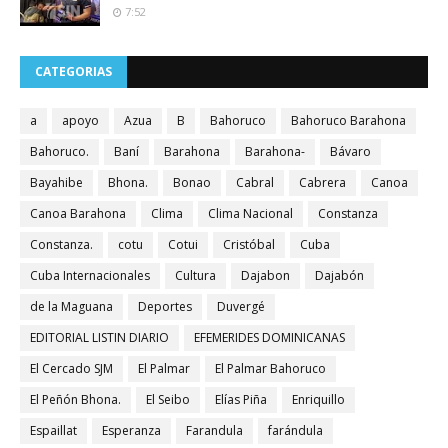
7:52
CATEGORIAS
a
apoyo
Azua
B
Bahoruco
Bahoruco Barahona
Bahoruco.
Baní
Barahona
Barahona-
Bávaro
Bayahibe
Bhona.
Bonao
Cabral
Cabrera
Canoa
Canoa Barahona
Clima
Clima Nacional
Constanza
Constanza.
cotu
Cotui
Cristóbal
Cuba
Cuba Internacionales
Cultura
Dajabon
Dajabón
de la Maguana
Deportes
Duvergé
EDITORIAL LISTIN DIARIO
EFEMERIDES DOMINICANAS
El Cercado SJM
El Palmar
El Palmar Bahoruco
El Peñón Bhona.
El Seibo
Elías Piña
Enriquillo
Espaillat
Esperanza
Farandula
farándula