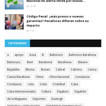
Nacional en alerta verde por lluvias...
13:58
Código Penal: ¿más presos o nuevas
garantías? Penalistas difieren sobre su
impacto
7:51
CATEGORIAS
a
apoyo
Azua
B
Bahoruco
Bahoruco Barahona
Bahoruco.
Baní
Barahona
Barahona-
Bávaro
Bayahibe
Bhona.
Bonao
Cabral
Cabrera
Canoa
Canoa Barahona
Clima
Clima Nacional
Constanza
Constanza.
cotu
Cotui
Cristóbal
Cuba
Cuba Internacionales
Cultura
Dajabon
Dajabón
de la Maguana
Deportes
Duvergé