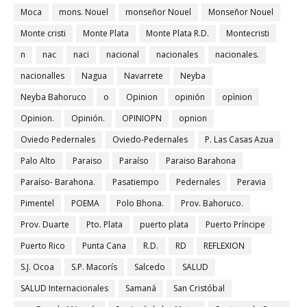
Moca
mons. Nouel
monseñor Nouel
Monseñor Nouel
Monte cristi
Monte Plata
Monte Plata R.D.
Montecristi
n
nac
naci
nacional
nacionales
nacionales.
nacionalles
Nagua
Navarrete
Neyba
Neyba Bahoruco
o
Opinion
opinión
opìnion
Opinion.
Opinión.
OPINIOPN
opnion
Oviedo Pedernales
Oviedo-Pedernales
P. Las Casas Azua
Palo Alto
Paraiso
Paraíso
Paraiso Barahona
Paraíso- Barahona.
Pasatiempo
Pedernales
Peravia
Pimentel
POEMA
Polo Bhona.
Prov. Bahoruco.
Prov. Duarte
Pto. Plata
puerto plata
Puerto Príncipe
Puerto Rico
Punta Cana
R.D.
RD
REFLEXION
S.J. Ocoa
S.P. Macorís
Salcedo
SALUD
SALUD Internacionales
Samaná
San Cristóbal