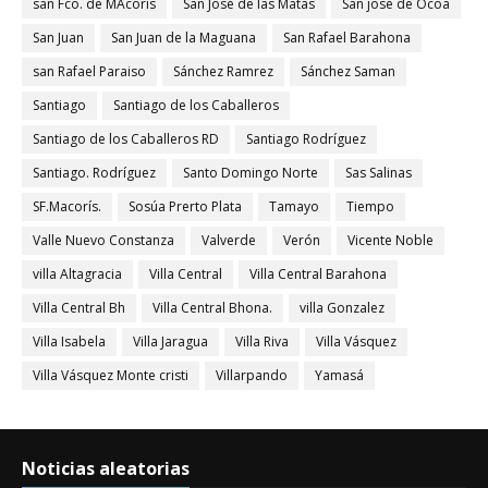
san Fco. de MAcorís
San José de las Matas
San jose de Ocoa
San Juan
San Juan de la Maguana
San Rafael Barahona
san Rafael Paraiso
Sánchez Ramrez
Sánchez Saman
Santiago
Santiago de los Caballeros
Santiago de los Caballeros RD
Santiago Rodríguez
Santiago. Rodríguez
Santo Domingo Norte
Sas Salinas
SF.Macorís.
Sosúa Prerto Plata
Tamayo
Tiempo
Valle Nuevo Constanza
Valverde
Verón
Vicente Noble
villa Altagracia
Villa Central
Villa Central Barahona
Villa Central Bh
Villa Central Bhona.
villa Gonzalez
Villa Isabela
Villa Jaragua
Villa Riva
Villa Vásquez
Villa Vásquez Monte cristi
Villarpando
Yamasá
Noticias aleatorias