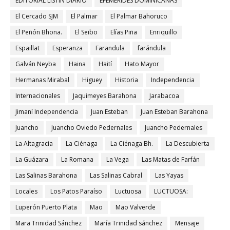
EDITORIAL LISTIN DIARIO
EFEMERIDES DOMINICANAS
El Cercado SJM
El Palmar
El Palmar Bahoruco
El Peñón Bhona.
El Seibo
Elías Piña
Enriquillo
Espaillat
Esperanza
Farandula
farándula
Galván Neyba
Haina
Haití
Hato Mayor
Hermanas Mirabal
Higuey
Historia
Independencia
Internacionales
Jaquimeyes Barahona
Jarabacoa
Jimaní Independencia
Juan Esteban
Juan Esteban Barahona
Juancho
Juancho Oviedo Pedernales
Juancho Pedernales
La Altagracia
La Ciénaga
La Ciénaga Bh.
La Descubierta
La Guázara
La Romana
La Vega
Las Matas de Farfán
Las Salinas Barahona
Las Salinas Cabral
Las Yayas
Locales
Los Patos Paraíso
Luctuosa
LUCTUOSA:
Luperón Puerto Plata
Mao
Mao Valverde
Mara Trinidad Sánchez
María Trinidad sánchez
Mensaje