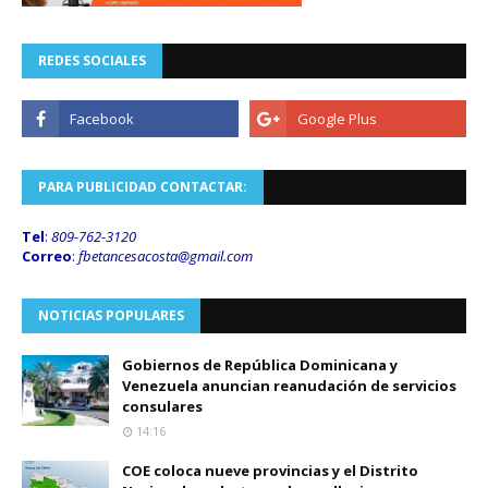
REDES SOCIALES
PARA PUBLICIDAD CONTACTAR:
Tel
:
809-762-3120
Correo
:
fbetancesacosta@gmail.
com
NOTICIAS POPULARES
Gobiernos de República Dominicana y
Venezuela anuncian reanudación de servicios
consulares
14:16
COE coloca nueve provincias y el Distrito