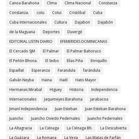
Canoa Barahona
Clima
Clima Nacional
Constanza
Constanza.
cotu
Cotui
Cristóbal
Cuba
Cuba Internacionales
Cultura
Dajabon
Dajabón
de la Maguana
Deportes
Duvergé
EDITORIAL LISTIN DIARIO
EFEMERIDES DOMINICANAS
El Cercado SJM
El Palmar
El Palmar Bahoruco
El Peñón Bhona.
El Seibo
Elías Piña
Enriquillo
Espaillat
Esperanza
Farandula
farándula
Galván Neyba
Haina
Haití
Hato Mayor
Hermanas Mirabal
Higuey
Historia
Independencia
Internacionales
Jaquimeyes Barahona
Jarabacoa
Jimaní Independencia
Juan Esteban
Juan Esteban Barahona
Juancho
Juancho Oviedo Pedernales
Juancho Pedernales
La Altagracia
La Ciénaga
La Ciénaga Bh.
La Descubierta
La Guázara
La Romana
La Vega
Las Matas de Farfán