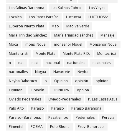
Las Salinas Barahona
Las Salinas Cabral
Las Yayas
Locales
Los Patos Paraíso
Luctuosa
LUCTUOSA:
Luperón Puerto Plata
Mao
Mao Valverde
Mara Trinidad Sánchez
María Trinidad sánchez
Mensaje
Moca
mons. Nouel
monseñor Nouel
Monseñor Nouel
Monte cristi
Monte Plata
Monte Plata R.D.
Montecristi
n
nac
naci
nacional
nacionales
nacionales.
nacionalles
Nagua
Navarrete
Neyba
Neyba Bahoruco
o
Opinion
opinión
opìnion
Opinion.
Opinión.
OPINIOPN
opnion
Oviedo Pedernales
Oviedo-Pedernales
P. Las Casas Azua
Palo Alto
Paraiso
Paraíso
Paraiso Barahona
Paraíso- Barahona.
Pasatiempo
Pedernales
Peravia
Pimentel
POEMA
Polo Bhona.
Prov. Bahoruco.