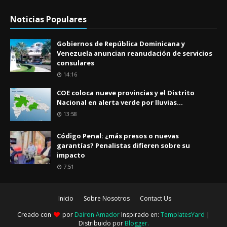
Noticias Populares
Gobiernos de República Dominicana y
Venezuela anuncian reanudación de servicios
consulares
14:16
COE coloca nueve provincias y el Distrito
Nacional en alerta verde por lluvias...
13:58
Código Penal: ¿más presos o nuevas
garantías? Penalistas difieren sobre su
impacto
7:51
Inicio
Sobre Nosotros
Contact Us
Creado con
por
Dairon Amador
Inspirado en:
TemplatesYard
|
Distribuido por
Blogger
.