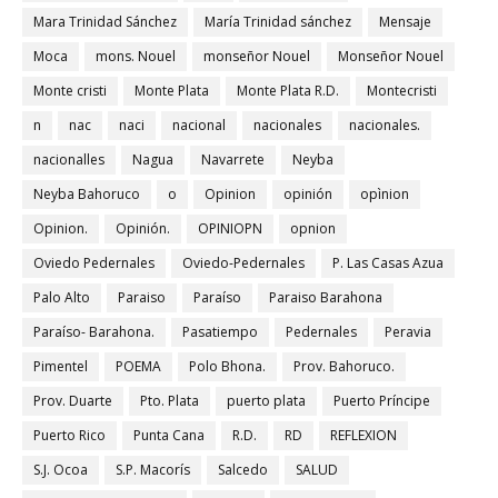
Mara Trinidad Sánchez
María Trinidad sánchez
Mensaje
Moca
mons. Nouel
monseñor Nouel
Monseñor Nouel
Monte cristi
Monte Plata
Monte Plata R.D.
Montecristi
n
nac
naci
nacional
nacionales
nacionales.
nacionalles
Nagua
Navarrete
Neyba
Neyba Bahoruco
o
Opinion
opinión
opìnion
Opinion.
Opinión.
OPINIOPN
opnion
Oviedo Pedernales
Oviedo-Pedernales
P. Las Casas Azua
Palo Alto
Paraiso
Paraíso
Paraiso Barahona
Paraíso- Barahona.
Pasatiempo
Pedernales
Peravia
Pimentel
POEMA
Polo Bhona.
Prov. Bahoruco.
Prov. Duarte
Pto. Plata
puerto plata
Puerto Príncipe
Puerto Rico
Punta Cana
R.D.
RD
REFLEXION
S.J. Ocoa
S.P. Macorís
Salcedo
SALUD