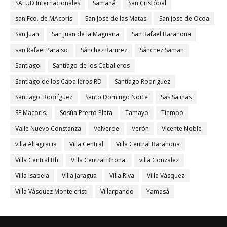
SALUD Internacionales
Samaná
San Cristóbal
san Fco. de MAcorís
San José de las Matas
San jose de Ocoa
San Juan
San Juan de la Maguana
San Rafael Barahona
san Rafael Paraiso
Sánchez Ramrez
Sánchez Saman
Santiago
Santiago de los Caballeros
Santiago de los Caballeros RD
Santiago Rodríguez
Santiago. Rodríguez
Santo Domingo Norte
Sas Salinas
SF.Macorís.
Sosúa Prerto Plata
Tamayo
Tiempo
Valle Nuevo Constanza
Valverde
Verón
Vicente Noble
villa Altagracia
Villa Central
Villa Central Barahona
Villa Central Bh
Villa Central Bhona.
villa Gonzalez
Villa Isabela
Villa Jaragua
Villa Riva
Villa Vásquez
Villa Vásquez Monte cristi
Villarpando
Yamasá