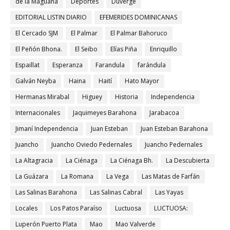
de la Maguana
Deportes
Duvergé
EDITORIAL LISTIN DIARIO
EFEMERIDES DOMINICANAS
El Cercado SJM
El Palmar
El Palmar Bahoruco
El Peñón Bhona.
El Seibo
Elías Piña
Enriquillo
Espaillat
Esperanza
Farandula
farándula
Galván Neyba
Haina
Haití
Hato Mayor
Hermanas Mirabal
Higuey
Historia
Independencia
Internacionales
Jaquimeyes Barahona
Jarabacoa
Jimaní Independencia
Juan Esteban
Juan Esteban Barahona
Juancho
Juancho Oviedo Pedernales
Juancho Pedernales
La Altagracia
La Ciénaga
La Ciénaga Bh.
La Descubierta
La Guázara
La Romana
La Vega
Las Matas de Farfán
Las Salinas Barahona
Las Salinas Cabral
Las Yayas
Locales
Los Patos Paraíso
Luctuosa
LUCTUOSA:
Luperón Puerto Plata
Mao
Mao Valverde