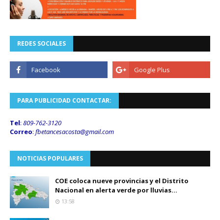
REDES SOCIALES
PARA PUBLICIDAD CONTACTAR:
Tel
:
809-762-3120
Correo
:
fbetancesacosta@gmail.
com
NOTICIAS POPULARES
COE coloca nueve provincias y el Distrito
Nacional en alerta verde por lluvias...
13:58