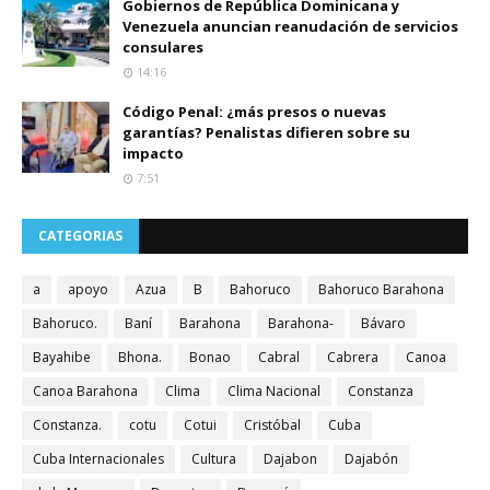
Gobiernos de República Dominicana y
Venezuela anuncian reanudación de servicios
consulares
14:16
Código Penal: ¿más presos o nuevas
garantías? Penalistas difieren sobre su
impacto
7:51
CATEGORIAS
a
apoyo
Azua
B
Bahoruco
Bahoruco Barahona
Bahoruco.
Baní
Barahona
Barahona-
Bávaro
Bayahibe
Bhona.
Bonao
Cabral
Cabrera
Canoa
Canoa Barahona
Clima
Clima Nacional
Constanza
Constanza.
cotu
Cotui
Cristóbal
Cuba
Cuba Internacionales
Cultura
Dajabon
Dajabón