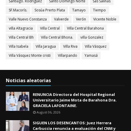
Santiago. Rodríguez
Santo Domingo Norte
Sas Salinas
SF.Macorís.
Sosúa Prerto Plata
Tamayo
Tiempo
Valle Nuevo Constanza
Valverde
Verón
Vicente Noble
villa Altagracia
Villa Central
Villa Central Barahona
Villa Central Bh
Villa Central Bhona.
villa Gonzalez
Villa Isabela
Villa Jaragua
Villa Riva
Villa Vásquez
Villa Vásquez Monte cristi
Villarpando
Yamasá
Noticias aleatorias
RENUNCIA Directora del Hospital Regional
Universitario Jaime Mota de Barahona Dra.
GRACIELA LAFONTAINE.
August 06, 2026
SIGUEN LOS DESENCANTOS: Juez Herrera
Carbuccia renuncia a evaluación del CNM y