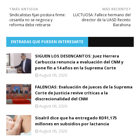
MÁS ANTIGUA
MÁS RECIENTE
Sindicalistas fijan postura firme:
LUCTUOSA: Fallece hermano del
cesantía no se negocia y
director de la UASD Recinto
reforma debe retirarse
Barahona
ENTRADAS QUE PUEDEN INTERESARTE
SIGUEN LOS DESENCANTOS: Juez Herrera
Carbuccia renuncia a evaluación del CNM y
pone fin a 14 años en la Suprema Corte
August 06, 2026
FALENCIAS: Evaluación de jueces de la Suprema
Corte de Justicia revive críticas a la
discrecionalidad del CNM
August 06, 2026
Sisalril dice que ha entregado RD$1,175
millones en subsidios por lactancia
August 06, 2026