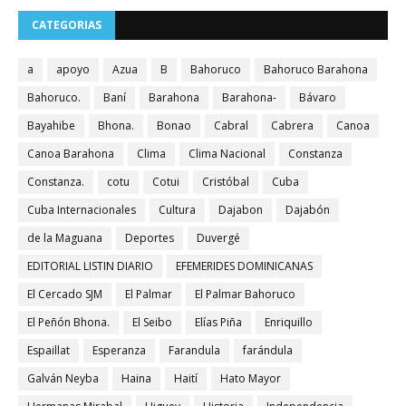
CATEGORIAS
a
apoyo
Azua
B
Bahoruco
Bahoruco Barahona
Bahoruco.
Baní
Barahona
Barahona-
Bávaro
Bayahibe
Bhona.
Bonao
Cabral
Cabrera
Canoa
Canoa Barahona
Clima
Clima Nacional
Constanza
Constanza.
cotu
Cotui
Cristóbal
Cuba
Cuba Internacionales
Cultura
Dajabon
Dajabón
de la Maguana
Deportes
Duvergé
EDITORIAL LISTIN DIARIO
EFEMERIDES DOMINICANAS
El Cercado SJM
El Palmar
El Palmar Bahoruco
El Peñón Bhona.
El Seibo
Elías Piña
Enriquillo
Espaillat
Esperanza
Farandula
farándula
Galván Neyba
Haina
Haití
Hato Mayor