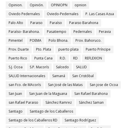
Opinion.
Opinión.
OPINIOPN
opnion
Oviedo Pedernales
Oviedo-Pedernales
P. Las Casas Azua
Palo Alto
Paraiso
Paraíso
Paraiso Barahona
Paraíso- Barahona.
Pasatiempo
Pedernales
Peravia
Pimentel
POEMA
Polo Bhona.
Prov. Bahoruco.
Prov. Duarte
Pto. Plata
puerto plata
Puerto Príncipe
Puerto Rico
Punta Cana
R.D.
RD
REFLEXION
S.J. Ocoa
S.P. Macorís
Salcedo
SALUD
SALUD Internacionales
Samaná
San Cristóbal
san Fco. de MAcorís
San José de las Matas
San jose de Ocoa
San Juan
San Juan de la Maguana
San Rafael Barahona
san Rafael Paraiso
Sánchez Ramrez
Sánchez Saman
Santiago
Santiago de los Caballeros
Santiago de los Caballeros RD
Santiago Rodríguez