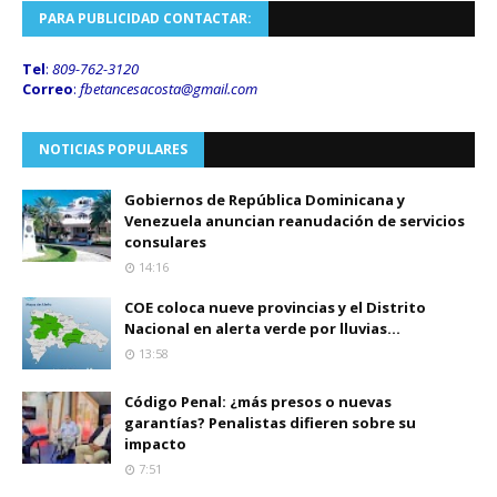
PARA PUBLICIDAD CONTACTAR:
Tel
:
809-762-3120
Correo
:
fbetancesacosta@gmail.
com
NOTICIAS POPULARES
Gobiernos de República Dominicana y
Venezuela anuncian reanudación de servicios
consulares
14:16
COE coloca nueve provincias y el Distrito
Nacional en alerta verde por lluvias...
13:58
Código Penal: ¿más presos o nuevas
garantías? Penalistas difieren sobre su
impacto
7:51