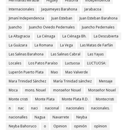
Hermanas Mirabal
Higuey
Historia
Independencia
Internacionales
Jaquimeyes Barahona
Jarabacoa
Jimaní Independencia
Juan Esteban
Juan Esteban Barahona
Juancho
Juancho Oviedo Pedernales
Juancho Pedernales
La Altagracia
La Ciénaga
La Ciénaga Bh.
La Descubierta
La Guázara
La Romana
La Vega
Las Matas de Farfán
Las Salinas Barahona
Las Salinas Cabral
Las Yayas
Locales
Los Patos Paraíso
Luctuosa
LUCTUOSA:
Luperón Puerto Plata
Mao
Mao Valverde
Mara Trinidad Sánchez
María Trinidad sánchez
Mensaje
Moca
mons. Nouel
monseñor Nouel
Monseñor Nouel
Monte cristi
Monte Plata
Monte Plata R.D.
Montecristi
n
nac
naci
nacional
nacionales
nacionales.
nacionalles
Nagua
Navarrete
Neyba
Neyba Bahoruco
o
Opinion
opinión
opìnion