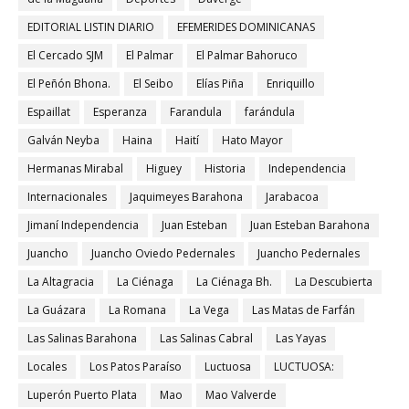
EDITORIAL LISTIN DIARIO
EFEMERIDES DOMINICANAS
El Cercado SJM
El Palmar
El Palmar Bahoruco
El Peñón Bhona.
El Seibo
Elías Piña
Enriquillo
Espaillat
Esperanza
Farandula
farándula
Galván Neyba
Haina
Haití
Hato Mayor
Hermanas Mirabal
Higuey
Historia
Independencia
Internacionales
Jaquimeyes Barahona
Jarabacoa
Jimaní Independencia
Juan Esteban
Juan Esteban Barahona
Juancho
Juancho Oviedo Pedernales
Juancho Pedernales
La Altagracia
La Ciénaga
La Ciénaga Bh.
La Descubierta
La Guázara
La Romana
La Vega
Las Matas de Farfán
Las Salinas Barahona
Las Salinas Cabral
Las Yayas
Locales
Los Patos Paraíso
Luctuosa
LUCTUOSA:
Luperón Puerto Plata
Mao
Mao Valverde