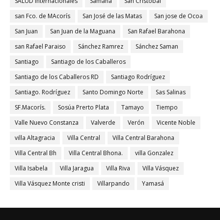
SALUD Internacionales
Samaná
San Cristóbal
san Fco. de MAcorís
San José de las Matas
San jose de Ocoa
San Juan
San Juan de la Maguana
San Rafael Barahona
san Rafael Paraiso
Sánchez Ramrez
Sánchez Saman
Santiago
Santiago de los Caballeros
Santiago de los Caballeros RD
Santiago Rodríguez
Santiago. Rodríguez
Santo Domingo Norte
Sas Salinas
SF.Macorís.
Sosúa Prerto Plata
Tamayo
Tiempo
Valle Nuevo Constanza
Valverde
Verón
Vicente Noble
villa Altagracia
Villa Central
Villa Central Barahona
Villa Central Bh
Villa Central Bhona.
villa Gonzalez
Villa Isabela
Villa Jaragua
Villa Riva
Villa Vásquez
Villa Vásquez Monte cristi
Villarpando
Yamasá