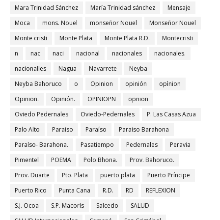
Mara Trinidad Sánchez
María Trinidad sánchez
Mensaje
Moca
mons. Nouel
monseñor Nouel
Monseñor Nouel
Monte cristi
Monte Plata
Monte Plata R.D.
Montecristi
n
nac
naci
nacional
nacionales
nacionales.
nacionalles
Nagua
Navarrete
Neyba
Neyba Bahoruco
o
Opinion
opinión
opìnion
Opinion.
Opinión.
OPINIOPN
opnion
Oviedo Pedernales
Oviedo-Pedernales
P. Las Casas Azua
Palo Alto
Paraiso
Paraíso
Paraiso Barahona
Paraíso- Barahona.
Pasatiempo
Pedernales
Peravia
Pimentel
POEMA
Polo Bhona.
Prov. Bahoruco.
Prov. Duarte
Pto. Plata
puerto plata
Puerto Príncipe
Puerto Rico
Punta Cana
R.D.
RD
REFLEXION
S.J. Ocoa
S.P. Macorís
Salcedo
SALUD