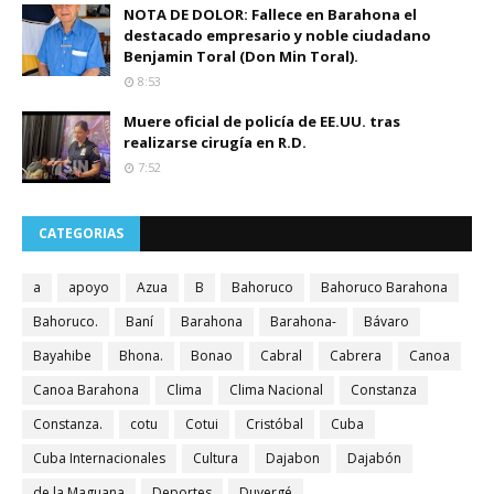
NOTA DE DOLOR: Fallece en Barahona el
destacado empresario y noble ciudadano
Benjamin Toral (Don Min Toral).
8:53
Muere oficial de policía de EE.UU. tras
realizarse cirugía en R.D.
7:52
CATEGORIAS
a
apoyo
Azua
B
Bahoruco
Bahoruco Barahona
Bahoruco.
Baní
Barahona
Barahona-
Bávaro
Bayahibe
Bhona.
Bonao
Cabral
Cabrera
Canoa
Canoa Barahona
Clima
Clima Nacional
Constanza
Constanza.
cotu
Cotui
Cristóbal
Cuba
Cuba Internacionales
Cultura
Dajabon
Dajabón
de la Maguana
Deportes
Duvergé