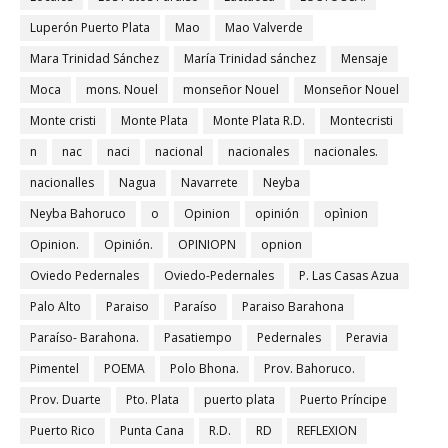
Luperón Puerto Plata
Mao
Mao Valverde
Mara Trinidad Sánchez
María Trinidad sánchez
Mensaje
Moca
mons. Nouel
monseñor Nouel
Monseñor Nouel
Monte cristi
Monte Plata
Monte Plata R.D.
Montecristi
n
nac
naci
nacional
nacionales
nacionales.
nacionalles
Nagua
Navarrete
Neyba
Neyba Bahoruco
o
Opinion
opinión
opìnion
Opinion.
Opinión.
OPINIOPN
opnion
Oviedo Pedernales
Oviedo-Pedernales
P. Las Casas Azua
Palo Alto
Paraiso
Paraíso
Paraiso Barahona
Paraíso- Barahona.
Pasatiempo
Pedernales
Peravia
Pimentel
POEMA
Polo Bhona.
Prov. Bahoruco.
Prov. Duarte
Pto. Plata
puerto plata
Puerto Príncipe
Puerto Rico
Punta Cana
R.D.
RD
REFLEXION