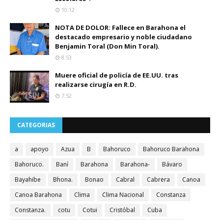
10:12
NOTA DE DOLOR: Fallece en Barahona el
destacado empresario y noble ciudadano
Benjamin Toral (Don Min Toral).
8:53
Muere oficial de policía de EE.UU. tras
realizarse cirugía en R.D.
7:52
CATEGORIAS
a
apoyo
Azua
B
Bahoruco
Bahoruco Barahona
Bahoruco.
Baní
Barahona
Barahona-
Bávaro
Bayahibe
Bhona.
Bonao
Cabral
Cabrera
Canoa
Canoa Barahona
Clima
Clima Nacional
Constanza
Constanza.
cotu
Cotui
Cristóbal
Cuba