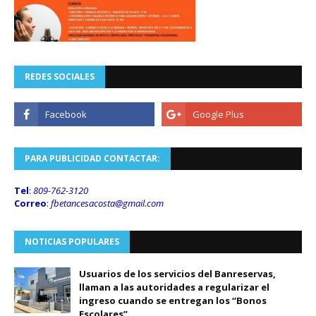
REDES SOCIALES
PARA PUBLICIDAD CONTACTAR:
Tel
:
809-762-3120
Correo
:
fbetancesacosta@gmail.
com
NOTICIAS POPULARES
Usuarios de los servicios del Banreservas,
llaman a las autoridades a regularizar el
ingreso cuando se entregan los “Bonos
Escolares”.