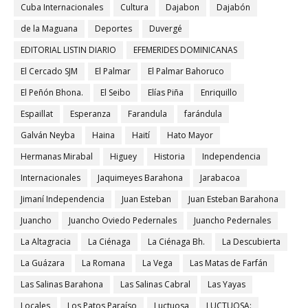
Cuba Internacionales
Cultura
Dajabon
Dajabón
de la Maguana
Deportes
Duvergé
EDITORIAL LISTIN DIARIO
EFEMERIDES DOMINICANAS
El Cercado SJM
El Palmar
El Palmar Bahoruco
El Peñón Bhona.
El Seibo
Elías Piña
Enriquillo
Espaillat
Esperanza
Farandula
farándula
Galván Neyba
Haina
Haití
Hato Mayor
Hermanas Mirabal
Higuey
Historia
Independencia
Internacionales
Jaquimeyes Barahona
Jarabacoa
Jimaní Independencia
Juan Esteban
Juan Esteban Barahona
Juancho
Juancho Oviedo Pedernales
Juancho Pedernales
La Altagracia
La Ciénaga
La Ciénaga Bh.
La Descubierta
La Guázara
La Romana
La Vega
Las Matas de Farfán
Las Salinas Barahona
Las Salinas Cabral
Las Yayas
Locales
Los Patos Paraíso
Luctuosa
LUCTUOSA: