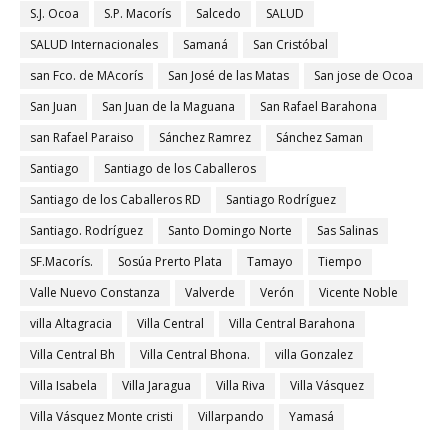
S.J. Ocoa
S.P. Macorís
Salcedo
SALUD
SALUD Internacionales
Samaná
San Cristóbal
san Fco. de MAcorís
San José de las Matas
San jose de Ocoa
San Juan
San Juan de la Maguana
San Rafael Barahona
san Rafael Paraiso
Sánchez Ramrez
Sánchez Saman
Santiago
Santiago de los Caballeros
Santiago de los Caballeros RD
Santiago Rodríguez
Santiago. Rodríguez
Santo Domingo Norte
Sas Salinas
SF.Macorís.
Sosúa Prerto Plata
Tamayo
Tiempo
Valle Nuevo Constanza
Valverde
Verón
Vicente Noble
villa Altagracia
Villa Central
Villa Central Barahona
Villa Central Bh
Villa Central Bhona.
villa Gonzalez
Villa Isabela
Villa Jaragua
Villa Riva
Villa Vásquez
Villa Vásquez Monte cristi
Villarpando
Yamasá