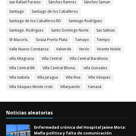
san Rafael Paraiso
Sánchez Ramrez
Sánchez Saman
Santiago
Santiago de los Caballeros
Santiago de los Caballeros RD
Santiago Rodríguez
Santiago. Rodríguez
Santo Domingo Norte
Sas Salinas
SF.Macorís.
Sosúa Prerto Plata
Tamayo
Tiempo
Valle Nuevo Constanza
Valverde
Verón
Vicente Noble
villa Altagracia
Villa Central
Villa Central Barahona
Villa Central Bh
Villa Central Bhona.
villa Gonzalez
Villa Isabela
Villa Jaragua
Villa Riva
Villa Vásquez
Villa Vásquez Monte cristi
Villarpando
Yamasá
Noticias aleatorias
Enfermedad crónica del Hospital Jaime Mota:
Mafia política y falta de comunicación