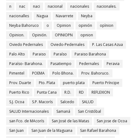
n
nac
naci
nacional
nacionales
nacionales.
nacionalles
Nagua
Navarrete
Neyba
Neyba Bahoruco
o
Opinion
opinión
opìnion
Opinion.
Opinión.
OPINIOPN
opnion
Oviedo Pedernales
Oviedo-Pedernales
P. Las Casas Azua
Palo Alto
Paraiso
Paraíso
Paraiso Barahona
Paraíso- Barahona.
Pasatiempo
Pedernales
Peravia
Pimentel
POEMA
Polo Bhona.
Prov. Bahoruco.
Prov. Duarte
Pto. Plata
puerto plata
Puerto Príncipe
Puerto Rico
Punta Cana
R.D.
RD
REFLEXION
S.J. Ocoa
S.P. Macorís
Salcedo
SALUD
SALUD Internacionales
Samaná
San Cristóbal
san Fco. de MAcorís
San José de las Matas
San jose de Ocoa
San Juan
San Juan de la Maguana
San Rafael Barahona