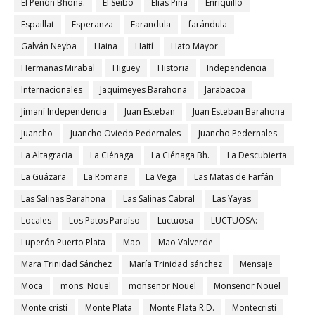
El Peñón Bhona.
El Seibo
Elías Piña
Enriquillo
Espaillat
Esperanza
Farandula
farándula
Galván Neyba
Haina
Haití
Hato Mayor
Hermanas Mirabal
Higuey
Historia
Independencia
Internacionales
Jaquimeyes Barahona
Jarabacoa
Jimaní Independencia
Juan Esteban
Juan Esteban Barahona
Juancho
Juancho Oviedo Pedernales
Juancho Pedernales
La Altagracia
La Ciénaga
La Ciénaga Bh.
La Descubierta
La Guázara
La Romana
La Vega
Las Matas de Farfán
Las Salinas Barahona
Las Salinas Cabral
Las Yayas
Locales
Los Patos Paraíso
Luctuosa
LUCTUOSA:
Luperón Puerto Plata
Mao
Mao Valverde
Mara Trinidad Sánchez
María Trinidad sánchez
Mensaje
Moca
mons. Nouel
monseñor Nouel
Monseñor Nouel
Monte cristi
Monte Plata
Monte Plata R.D.
Montecristi