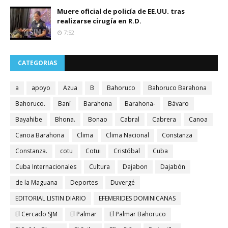
Muere oficial de policía de EE.UU. tras
realizarse cirugía en R.D.
7:52
CATEGORIAS
a
apoyo
Azua
B
Bahoruco
Bahoruco Barahona
Bahoruco.
Baní
Barahona
Barahona-
Bávaro
Bayahibe
Bhona.
Bonao
Cabral
Cabrera
Canoa
Canoa Barahona
Clima
Clima Nacional
Constanza
Constanza.
cotu
Cotui
Cristóbal
Cuba
Cuba Internacionales
Cultura
Dajabon
Dajabón
de la Maguana
Deportes
Duvergé
EDITORIAL LISTIN DIARIO
EFEMERIDES DOMINICANAS
El Cercado SJM
El Palmar
El Palmar Bahoruco