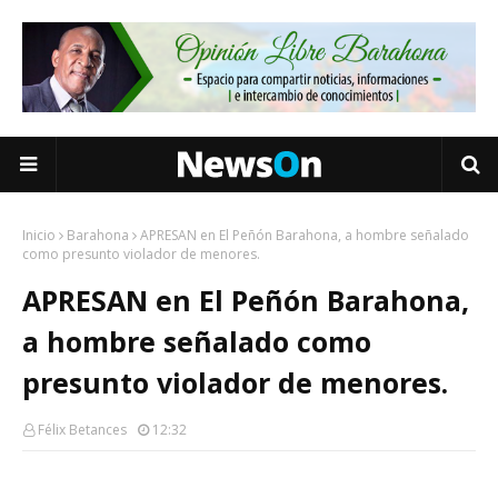
Inicio
Barahona
APRESAN en El Peñón Barahona, a hombre señalado
como presunto violador de menores.
APRESAN en El Peñón Barahona,
a hombre señalado como
presunto violador de menores.
Félix Betances
12:32