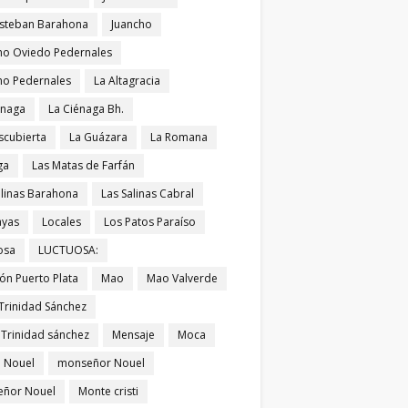
Esteban Barahona
Juancho
ho Oviedo Pedernales
ho Pedernales
La Altagracia
énaga
La Ciénaga Bh.
scubierta
La Guázara
La Romana
ga
Las Matas de Farfán
alinas Barahona
Las Salinas Cabral
ayas
Locales
Los Patos Paraíso
osa
LUCTUOSA:
ón Puerto Plata
Mao
Mao Valverde
Trinidad Sánchez
 Trinidad sánchez
Mensaje
Moca
 Nouel
monseñor Nouel
ñor Nouel
Monte cristi