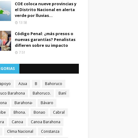
COE coloca nueve provincias y
el Distrito Nacional en alerta
verde por lluvias...
13:58
Código Penal: ¿más presos o
nuevas garantías? Penalistas
difieren sobre su impacto
7:51
EGORIAS
apoyo
Azua
B
Bahoruco
uco Barahona
Bahoruco.
Baní
hona
Barahona-
Bávaro
ibe
Bhona.
Bonao
Cabral
ra
Canoa
Canoa Barahona
Clima Nacional
Constanza