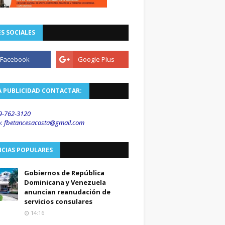
S SOCIALES
A PUBLICIDAD CONTACTAR:
9-762-3120
o
:
fbetancesacosta@gmail.
com
ICIAS POPULARES
Gobiernos de República
Dominicana y Venezuela
anuncian reanudación de
servicios consulares
14:16