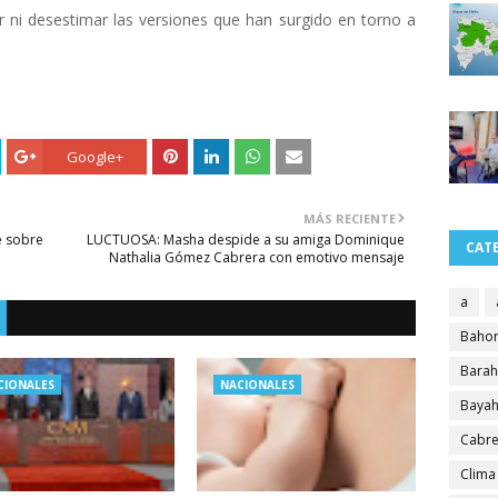
r ni desestimar las versiones que han surgido en torno a
Google+
MÁS RECIENTE
e sobre
LUCTUOSA: Masha despide a su amiga Dominique
CAT
Nathalia Gómez Cabrera con emotivo mensaje
a
Bahor
Bara
CIONALES
NACIONALES
Bayah
Cabre
Clima