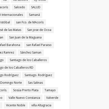
acorís
Salcedo
SALUD
 Internacionales
Samaná
ristóbal
san Fco. de MAcorís
osé de las Matas
San jose de Ocoa
uan
San Juan de la Maguana
afael Barahona
san Rafael Paraiso
ez Ramrez
Sánchez Saman
ago
Santiago de los Caballeros
ago de los Caballeros RD
ago Rodríguez
Santiago. Rodríguez
 Domingo Norte
Sas Salinas
corís.
Sosúa Prerto Plata
Tamayo
po
Valle Nuevo Constanza
Valverde
Vicente Noble
villa Altagracia