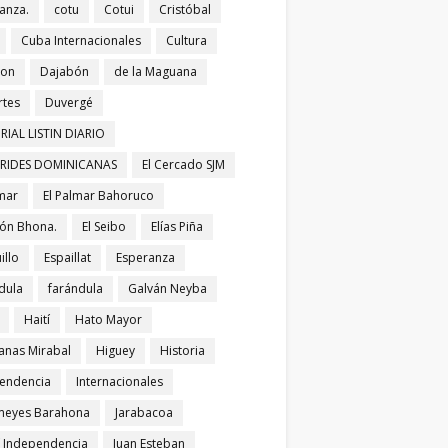
anza.
cotu
Cotui
Cristóbal
Cuba Internacionales
Cultura
bon
Dajabón
de la Maguana
tes
Duvergé
RIAL LISTIN DIARIO
ERIDES DOMINICANAS
El Cercado SJM
lmar
El Palmar Bahoruco
ñón Bhona.
El Seibo
Elías Piña
illo
Espaillat
Esperanza
dula
farándula
Galván Neyba
Haití
Hato Mayor
nas Mirabal
Higuey
Historia
endencia
Internacionales
meyes Barahona
Jarabacoa
í Independencia
Juan Esteban