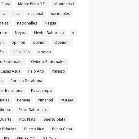
 Plata
Monte Plata R.D.
Montecristi
nac
naci
nacional
nacionales
nales.
nacionalles
Nagua
rete
Neyba
Neyba Bahoruco
o
on
opinión
opìnion
Opinion.
ón.
OPINIOPN
opnion
o Pedernales
Oviedo-Pedernales
s Casas Azua
Palo Alto
Paraiso
so
Paraiso Barahona
so- Barahona.
Pasatiempo
nales
Peravia
Pimentel
POEMA
Bhona.
Prov. Bahoruco.
 Duarte
Pto. Plata
puerto plata
o Príncipe
Puerto Rico
Punta Cana
RD
REFLEXION
S.J. Ocoa