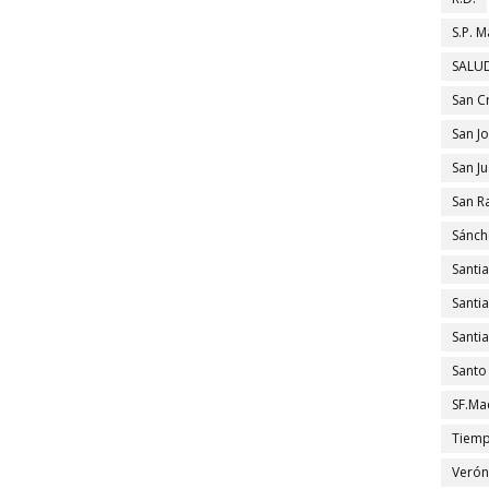
S.P. M
SALUD
San C
San J
San J
San R
Sánch
Santi
Santi
Santi
Santo
SF.Ma
Tiem
Verón