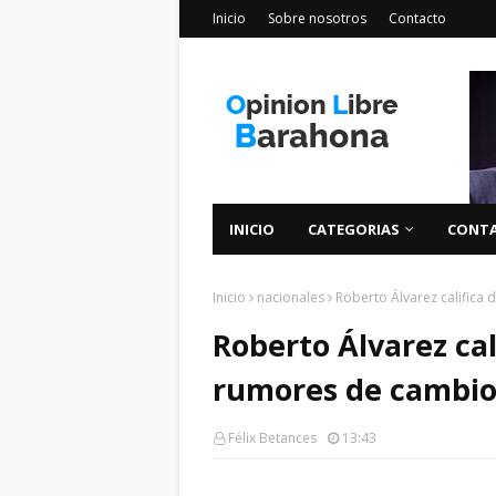
Inicio
Sobre nosotros
Contacto
INICIO
CATEGORIAS
CONT
Inicio
nacionales
Roberto Álvarez califica
Roberto Álvarez cal
rumores de cambio 
Félix Betances
13:43