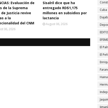
Const
CIAS: Evaluación de
Sisalril dice que ha
s de la Suprema
entregado RD$1,175
Cuba
 de Justicia revive
millones en subsidios por
Daja
as a la
lactancia
ecionalidad del CNM
August 06, 2026
Depor
st 06, 2026
EDITO
EFEM
El Pa
El Pe
Enriqu
Faran
Haina
Herma
Indep
Jaqui
Jiman