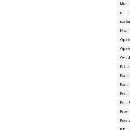
Monte
n
nacio
Navar
Opini
Opini
Ovied
P. La
Paraí
Paraí
Peder
Polo 
Prov.
Puert
R.D.