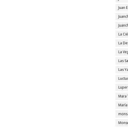
Juan 
Juanc
Juanc
La Ci
La De
La Ve
Las S
Las Y
Luctu
Luper
Mara 
María
mons.
Monse