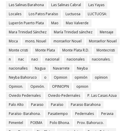
Las Salinas Barahona
Las Salinas Cabral
Las Yayas
Locales
Los Patos Paraíso
Luctuosa
LUCTUOSA:
Luperón Puerto Plata
Mao
Mao Valverde
Mara Trinidad Sánchez
María Trinidad sánchez
Mensaje
Moca
mons. Nouel
monseñor Nouel
Monseñor Nouel
Monte cristi
Monte Plata
Monte Plata R.D.
Montecristi
n
nac
naci
nacional
nacionales
nacionales.
nacionalles
Nagua
Navarrete
Neyba
Neyba Bahoruco
o
Opinion
opinión
opìnion
Opinion.
Opinión.
OPINIOPN
opnion
Oviedo Pedernales
Oviedo-Pedernales
P. Las Casas Azua
Palo Alto
Paraiso
Paraíso
Paraiso Barahona
Paraíso- Barahona.
Pasatiempo
Pedernales
Peravia
Pimentel
POEMA
Polo Bhona.
Prov. Bahoruco.