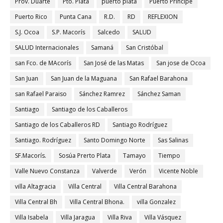
Prov. Duarte
Pto. Plata
puerto plata
Puerto Príncipe
Puerto Rico
Punta Cana
R.D.
RD
REFLEXION
S.J. Ocoa
S.P. Macorís
Salcedo
SALUD
SALUD Internacionales
Samaná
San Cristóbal
san Fco. de MAcorís
San José de las Matas
San jose de Ocoa
San Juan
San Juan de la Maguana
San Rafael Barahona
san Rafael Paraiso
Sánchez Ramrez
Sánchez Saman
Santiago
Santiago de los Caballeros
Santiago de los Caballeros RD
Santiago Rodríguez
Santiago. Rodríguez
Santo Domingo Norte
Sas Salinas
SF.Macorís.
Sosúa Prerto Plata
Tamayo
Tiempo
Valle Nuevo Constanza
Valverde
Verón
Vicente Noble
villa Altagracia
Villa Central
Villa Central Barahona
Villa Central Bh
Villa Central Bhona.
villa Gonzalez
Villa Isabela
Villa Jaragua
Villa Riva
Villa Vásquez