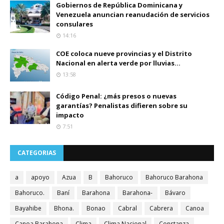
Gobiernos de República Dominicana y
Venezuela anuncian reanudación de servicios
consulares
14:16
COE coloca nueve provincias y el Distrito
Nacional en alerta verde por lluvias...
13:58
Código Penal: ¿más presos o nuevas
garantías? Penalistas difieren sobre su
impacto
7:51
CATEGORIAS
a
apoyo
Azua
B
Bahoruco
Bahoruco Barahona
Bahoruco.
Baní
Barahona
Barahona-
Bávaro
Bayahibe
Bhona.
Bonao
Cabral
Cabrera
Canoa
Canoa Barahona
Clima
Clima Nacional
Constanza