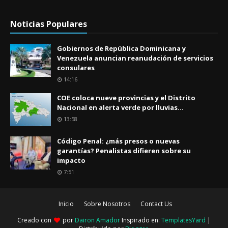
Noticias Populares
Gobiernos de República Dominicana y
Venezuela anuncian reanudación de servicios
consulares
14:16
COE coloca nueve provincias y el Distrito
Nacional en alerta verde por lluvias...
13:58
Código Penal: ¿más presos o nuevas
garantías? Penalistas difieren sobre su
impacto
7:51
Inicio
Sobre Nosotros
Contact Us
Creado con
por
Dairon Amador
Inspirado en:
TemplatesYard
|