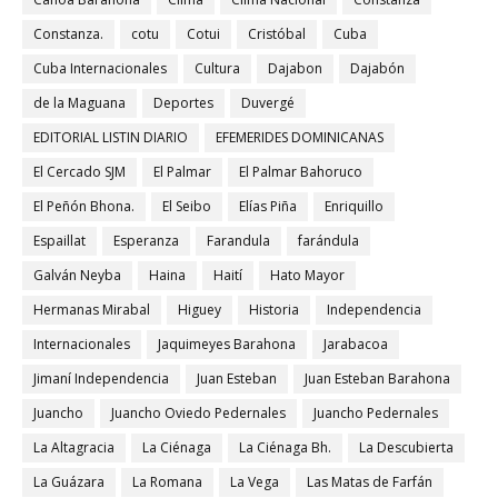
Constanza.
cotu
Cotui
Cristóbal
Cuba
Cuba Internacionales
Cultura
Dajabon
Dajabón
de la Maguana
Deportes
Duvergé
EDITORIAL LISTIN DIARIO
EFEMERIDES DOMINICANAS
El Cercado SJM
El Palmar
El Palmar Bahoruco
El Peñón Bhona.
El Seibo
Elías Piña
Enriquillo
Espaillat
Esperanza
Farandula
farándula
Galván Neyba
Haina
Haití
Hato Mayor
Hermanas Mirabal
Higuey
Historia
Independencia
Internacionales
Jaquimeyes Barahona
Jarabacoa
Jimaní Independencia
Juan Esteban
Juan Esteban Barahona
Juancho
Juancho Oviedo Pedernales
Juancho Pedernales
La Altagracia
La Ciénaga
La Ciénaga Bh.
La Descubierta
La Guázara
La Romana
La Vega
Las Matas de Farfán