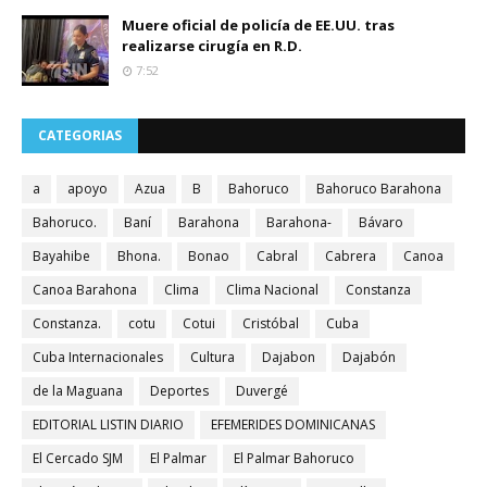
Muere oficial de policía de EE.UU. tras
realizarse cirugía en R.D.
7:52
CATEGORIAS
a
apoyo
Azua
B
Bahoruco
Bahoruco Barahona
Bahoruco.
Baní
Barahona
Barahona-
Bávaro
Bayahibe
Bhona.
Bonao
Cabral
Cabrera
Canoa
Canoa Barahona
Clima
Clima Nacional
Constanza
Constanza.
cotu
Cotui
Cristóbal
Cuba
Cuba Internacionales
Cultura
Dajabon
Dajabón
de la Maguana
Deportes
Duvergé
EDITORIAL LISTIN DIARIO
EFEMERIDES DOMINICANAS
El Cercado SJM
El Palmar
El Palmar Bahoruco