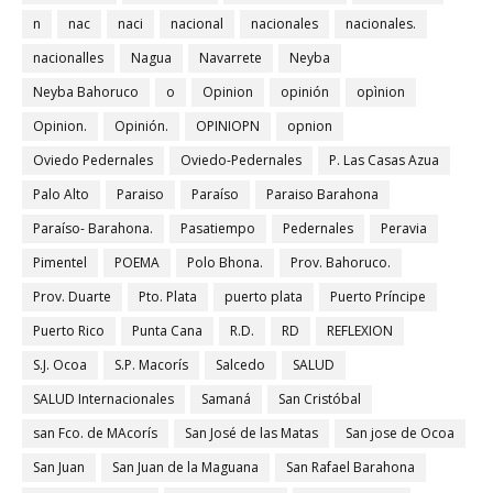
n
nac
naci
nacional
nacionales
nacionales.
nacionalles
Nagua
Navarrete
Neyba
Neyba Bahoruco
o
Opinion
opinión
opìnion
Opinion.
Opinión.
OPINIOPN
opnion
Oviedo Pedernales
Oviedo-Pedernales
P. Las Casas Azua
Palo Alto
Paraiso
Paraíso
Paraiso Barahona
Paraíso- Barahona.
Pasatiempo
Pedernales
Peravia
Pimentel
POEMA
Polo Bhona.
Prov. Bahoruco.
Prov. Duarte
Pto. Plata
puerto plata
Puerto Príncipe
Puerto Rico
Punta Cana
R.D.
RD
REFLEXION
S.J. Ocoa
S.P. Macorís
Salcedo
SALUD
SALUD Internacionales
Samaná
San Cristóbal
san Fco. de MAcorís
San José de las Matas
San jose de Ocoa
San Juan
San Juan de la Maguana
San Rafael Barahona