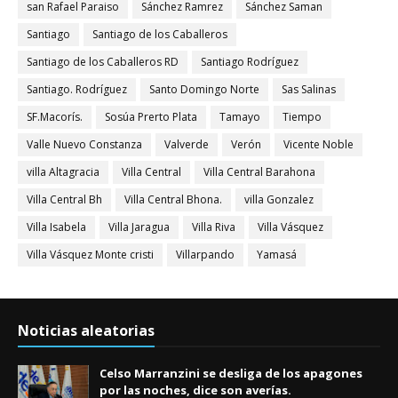
san Rafael Paraiso
Sánchez Ramrez
Sánchez Saman
Santiago
Santiago de los Caballeros
Santiago de los Caballeros RD
Santiago Rodríguez
Santiago. Rodríguez
Santo Domingo Norte
Sas Salinas
SF.Macorís.
Sosúa Prerto Plata
Tamayo
Tiempo
Valle Nuevo Constanza
Valverde
Verón
Vicente Noble
villa Altagracia
Villa Central
Villa Central Barahona
Villa Central Bh
Villa Central Bhona.
villa Gonzalez
Villa Isabela
Villa Jaragua
Villa Riva
Villa Vásquez
Villa Vásquez Monte cristi
Villarpando
Yamasá
Noticias aleatorias
Celso Marranzini se desliga de los apagones
por las noches, dice son averías.