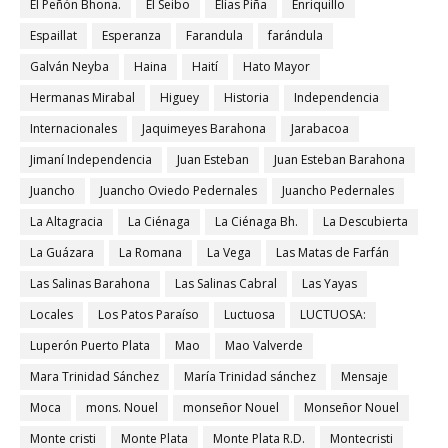
El Peñón Bhona.
El Seibo
Elías Piña
Enriquillo
Espaillat
Esperanza
Farandula
farándula
Galván Neyba
Haina
Haití
Hato Mayor
Hermanas Mirabal
Higuey
Historia
Independencia
Internacionales
Jaquimeyes Barahona
Jarabacoa
Jimaní Independencia
Juan Esteban
Juan Esteban Barahona
Juancho
Juancho Oviedo Pedernales
Juancho Pedernales
La Altagracia
La Ciénaga
La Ciénaga Bh.
La Descubierta
La Guázara
La Romana
La Vega
Las Matas de Farfán
Las Salinas Barahona
Las Salinas Cabral
Las Yayas
Locales
Los Patos Paraíso
Luctuosa
LUCTUOSA:
Luperón Puerto Plata
Mao
Mao Valverde
Mara Trinidad Sánchez
María Trinidad sánchez
Mensaje
Moca
mons. Nouel
monseñor Nouel
Monseñor Nouel
Monte cristi
Monte Plata
Monte Plata R.D.
Montecristi