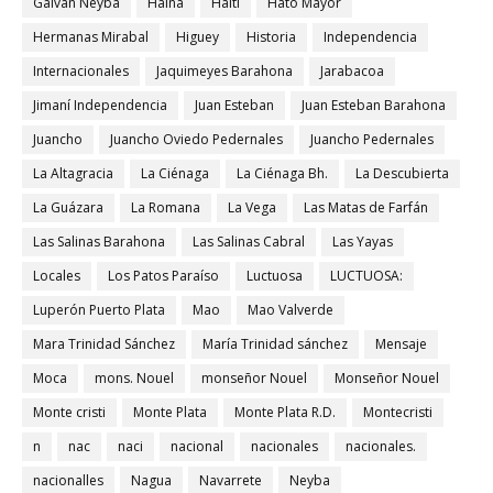
Galván Neyba
Haina
Haití
Hato Mayor
Hermanas Mirabal
Higuey
Historia
Independencia
Internacionales
Jaquimeyes Barahona
Jarabacoa
Jimaní Independencia
Juan Esteban
Juan Esteban Barahona
Juancho
Juancho Oviedo Pedernales
Juancho Pedernales
La Altagracia
La Ciénaga
La Ciénaga Bh.
La Descubierta
La Guázara
La Romana
La Vega
Las Matas de Farfán
Las Salinas Barahona
Las Salinas Cabral
Las Yayas
Locales
Los Patos Paraíso
Luctuosa
LUCTUOSA:
Luperón Puerto Plata
Mao
Mao Valverde
Mara Trinidad Sánchez
María Trinidad sánchez
Mensaje
Moca
mons. Nouel
monseñor Nouel
Monseñor Nouel
Monte cristi
Monte Plata
Monte Plata R.D.
Montecristi
n
nac
naci
nacional
nacionales
nacionales.
nacionalles
Nagua
Navarrete
Neyba