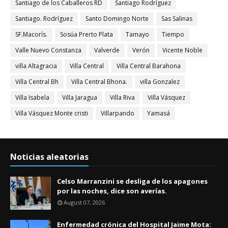
Santiago de los Caballeros RD
Santiago Rodríguez
Santiago. Rodríguez
Santo Domingo Norte
Sas Salinas
SF.Macorís.
Sosúa Prerto Plata
Tamayo
Tiempo
Valle Nuevo Constanza
Valverde
Verón
Vicente Noble
villa Altagracia
Villa Central
Villa Central Barahona
Villa Central Bh
Villa Central Bhona.
villa Gonzalez
Villa Isabela
Villa Jaragua
Villa Riva
Villa Vásquez
Villa Vásquez Monte cristi
Villarpando
Yamasá
Noticias aleatorias
Celso Marranzini se desliga de los apagones
por las noches, dice son averías.
August 07, 2026
Enfermedad crónica del Hospital Jaime Mota: