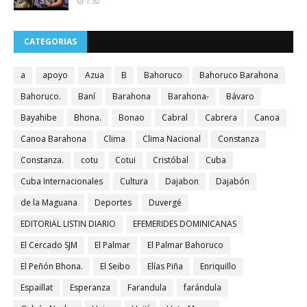
7:52
CATEGORIAS
a
apoyo
Azua
B
Bahoruco
Bahoruco Barahona
Bahoruco.
Baní
Barahona
Barahona-
Bávaro
Bayahibe
Bhona.
Bonao
Cabral
Cabrera
Canoa
Canoa Barahona
Clima
Clima Nacional
Constanza
Constanza.
cotu
Cotui
Cristóbal
Cuba
Cuba Internacionales
Cultura
Dajabon
Dajabón
de la Maguana
Deportes
Duvergé
EDITORIAL LISTIN DIARIO
EFEMERIDES DOMINICANAS
El Cercado SJM
El Palmar
El Palmar Bahoruco
El Peñón Bhona.
El Seibo
Elías Piña
Enriquillo
Espaillat
Esperanza
Farandula
farándula