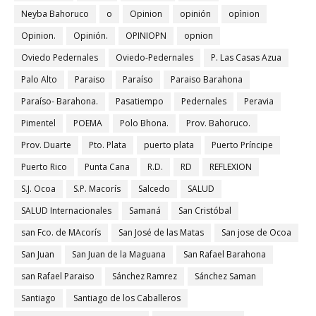
Neyba Bahoruco
o
Opinion
opinión
opìnion
Opinion.
Opinión.
OPINIOPN
opnion
Oviedo Pedernales
Oviedo-Pedernales
P. Las Casas Azua
Palo Alto
Paraiso
Paraíso
Paraiso Barahona
Paraíso- Barahona.
Pasatiempo
Pedernales
Peravia
Pimentel
POEMA
Polo Bhona.
Prov. Bahoruco.
Prov. Duarte
Pto. Plata
puerto plata
Puerto Príncipe
Puerto Rico
Punta Cana
R.D.
RD
REFLEXION
S.J. Ocoa
S.P. Macorís
Salcedo
SALUD
SALUD Internacionales
Samaná
San Cristóbal
san Fco. de MAcorís
San José de las Matas
San jose de Ocoa
San Juan
San Juan de la Maguana
San Rafael Barahona
san Rafael Paraiso
Sánchez Ramrez
Sánchez Saman
Santiago
Santiago de los Caballeros