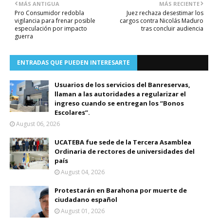
MÁS ANTIGUA
MÁS RECIENTE
Pro Consumidor redobla
Juez rechaza desestimar los
vigilancia para frenar posible
cargos contra Nicolás Maduro
especulación por impacto
tras concluir audiencia
guerra
ENTRADAS QUE PUEDEN INTERESARTE
Usuarios de los servicios del Banreservas,
llaman a las autoridades a regularizar el
ingreso cuando se entregan los “Bonos
Escolares”.
August 06, 2026
UCATEBA fue sede de la Tercera Asamblea
Ordinaria de rectores de universidades del
país
August 04, 2026
Protestarán en Barahona por muerte de
ciudadano español
August 01, 2026