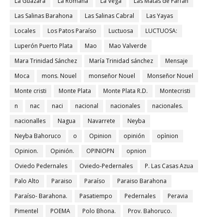
La Guázara
La Romana
La Vega
Las Matas de Farfán
Las Salinas Barahona
Las Salinas Cabral
Las Yayas
Locales
Los Patos Paraíso
Luctuosa
LUCTUOSA:
Luperón Puerto Plata
Mao
Mao Valverde
Mara Trinidad Sánchez
María Trinidad sánchez
Mensaje
Moca
mons. Nouel
monseñor Nouel
Monseñor Nouel
Monte cristi
Monte Plata
Monte Plata R.D.
Montecristi
n
nac
naci
nacional
nacionales
nacionales.
nacionalles
Nagua
Navarrete
Neyba
Neyba Bahoruco
o
Opinion
opinión
opìnion
Opinion.
Opinión.
OPINIOPN
opnion
Oviedo Pedernales
Oviedo-Pedernales
P. Las Casas Azua
Palo Alto
Paraiso
Paraíso
Paraiso Barahona
Paraíso- Barahona.
Pasatiempo
Pedernales
Peravia
Pimentel
POEMA
Polo Bhona.
Prov. Bahoruco.