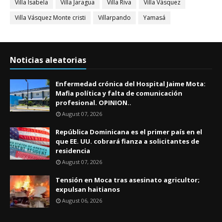
Villa Isabela
Villa Jaragua
Villa Riva
Villa Vásquez
Villa Vásquez Monte cristi
Villarpando
Yamasá
Noticias aleatorias
Enfermedad crónica del Hospital Jaime Mota:
Mafia política y falta de comunicación
profesional. OPINION..
August 07, 2026
República Dominicana es el primer país en el
que EE. UU. cobrará fianza a solicitantes de
residencia
August 07, 2026
Tensión en Moca tras asesinato agricultor;
expulsan haitianos
August 06, 2026