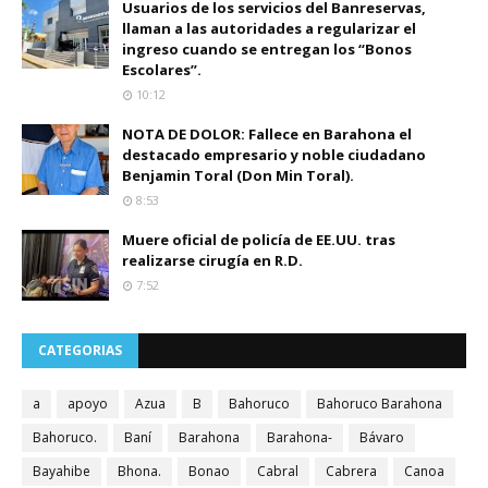
Usuarios de los servicios del Banreservas,
llaman a las autoridades a regularizar el
ingreso cuando se entregan los “Bonos
Escolares”.
10:12
NOTA DE DOLOR: Fallece en Barahona el
destacado empresario y noble ciudadano
Benjamin Toral (Don Min Toral).
8:53
Muere oficial de policía de EE.UU. tras
realizarse cirugía en R.D.
7:52
CATEGORIAS
a
apoyo
Azua
B
Bahoruco
Bahoruco Barahona
Bahoruco.
Baní
Barahona
Barahona-
Bávaro
Bayahibe
Bhona.
Bonao
Cabral
Cabrera
Canoa