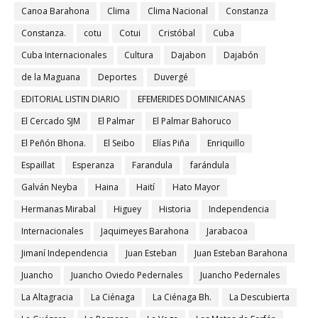
Canoa Barahona
Clima
Clima Nacional
Constanza
Constanza.
cotu
Cotui
Cristóbal
Cuba
Cuba Internacionales
Cultura
Dajabon
Dajabón
de la Maguana
Deportes
Duvergé
EDITORIAL LISTIN DIARIO
EFEMERIDES DOMINICANAS
El Cercado SJM
El Palmar
El Palmar Bahoruco
El Peñón Bhona.
El Seibo
Elías Piña
Enriquillo
Espaillat
Esperanza
Farandula
farándula
Galván Neyba
Haina
Haití
Hato Mayor
Hermanas Mirabal
Higuey
Historia
Independencia
Internacionales
Jaquimeyes Barahona
Jarabacoa
Jimaní Independencia
Juan Esteban
Juan Esteban Barahona
Juancho
Juancho Oviedo Pedernales
Juancho Pedernales
La Altagracia
La Ciénaga
La Ciénaga Bh.
La Descubierta