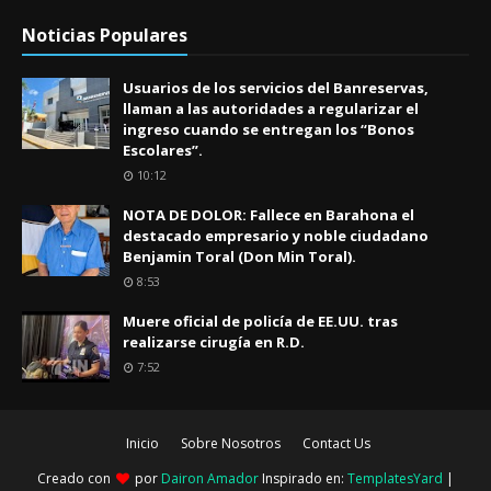
Noticias Populares
Usuarios de los servicios del Banreservas,
llaman a las autoridades a regularizar el
ingreso cuando se entregan los “Bonos
Escolares”.
10:12
NOTA DE DOLOR: Fallece en Barahona el
destacado empresario y noble ciudadano
Benjamin Toral (Don Min Toral).
8:53
Muere oficial de policía de EE.UU. tras
realizarse cirugía en R.D.
7:52
Inicio
Sobre Nosotros
Contact Us
Creado con
por
Dairon Amador
Inspirado en:
TemplatesYard
|