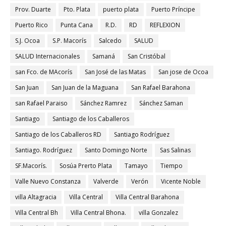
Prov. Duarte
Pto. Plata
puerto plata
Puerto Príncipe
Puerto Rico
Punta Cana
R.D.
RD
REFLEXION
S.J. Ocoa
S.P. Macorís
Salcedo
SALUD
SALUD Internacionales
Samaná
San Cristóbal
san Fco. de MAcorís
San José de las Matas
San jose de Ocoa
San Juan
San Juan de la Maguana
San Rafael Barahona
san Rafael Paraiso
Sánchez Ramrez
Sánchez Saman
Santiago
Santiago de los Caballeros
Santiago de los Caballeros RD
Santiago Rodríguez
Santiago. Rodríguez
Santo Domingo Norte
Sas Salinas
SF.Macorís.
Sosúa Prerto Plata
Tamayo
Tiempo
Valle Nuevo Constanza
Valverde
Verón
Vicente Noble
villa Altagracia
Villa Central
Villa Central Barahona
Villa Central Bh
Villa Central Bhona.
villa Gonzalez