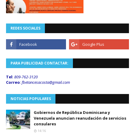
REDES SOCIALES
PARA PUBLICIDAD CONTACTAR:
Tel
:
809-762-3120
Correo
:
fbetancesacosta@gmail.
com
NOTICIAS POPULARES
Gobiernos de República Dominicana y
Venezuela anuncian reanudación de servicios
consulares
14:16