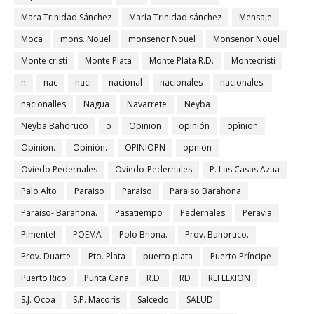
Mara Trinidad Sánchez
María Trinidad sánchez
Mensaje
Moca
mons. Nouel
monseñor Nouel
Monseñor Nouel
Monte cristi
Monte Plata
Monte Plata R.D.
Montecristi
n
nac
naci
nacional
nacionales
nacionales.
nacionalles
Nagua
Navarrete
Neyba
Neyba Bahoruco
o
Opinion
opinión
opìnion
Opinion.
Opinión.
OPINIOPN
opnion
Oviedo Pedernales
Oviedo-Pedernales
P. Las Casas Azua
Palo Alto
Paraiso
Paraíso
Paraiso Barahona
Paraíso- Barahona.
Pasatiempo
Pedernales
Peravia
Pimentel
POEMA
Polo Bhona.
Prov. Bahoruco.
Prov. Duarte
Pto. Plata
puerto plata
Puerto Príncipe
Puerto Rico
Punta Cana
R.D.
RD
REFLEXION
S.J. Ocoa
S.P. Macorís
Salcedo
SALUD