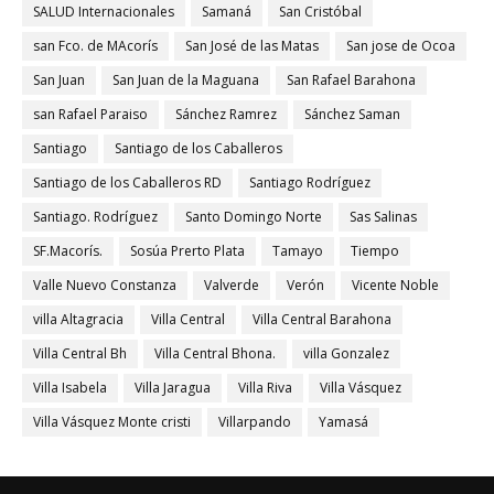
SALUD Internacionales
Samaná
San Cristóbal
san Fco. de MAcorís
San José de las Matas
San jose de Ocoa
San Juan
San Juan de la Maguana
San Rafael Barahona
san Rafael Paraiso
Sánchez Ramrez
Sánchez Saman
Santiago
Santiago de los Caballeros
Santiago de los Caballeros RD
Santiago Rodríguez
Santiago. Rodríguez
Santo Domingo Norte
Sas Salinas
SF.Macorís.
Sosúa Prerto Plata
Tamayo
Tiempo
Valle Nuevo Constanza
Valverde
Verón
Vicente Noble
villa Altagracia
Villa Central
Villa Central Barahona
Villa Central Bh
Villa Central Bhona.
villa Gonzalez
Villa Isabela
Villa Jaragua
Villa Riva
Villa Vásquez
Villa Vásquez Monte cristi
Villarpando
Yamasá