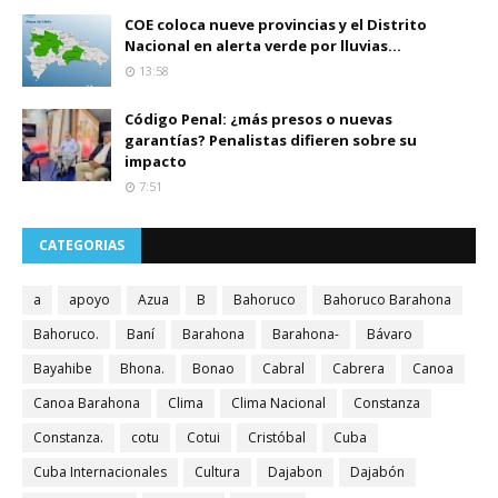
COE coloca nueve provincias y el Distrito
Nacional en alerta verde por lluvias...
13:58
Código Penal: ¿más presos o nuevas
garantías? Penalistas difieren sobre su
impacto
7:51
CATEGORIAS
a
apoyo
Azua
B
Bahoruco
Bahoruco Barahona
Bahoruco.
Baní
Barahona
Barahona-
Bávaro
Bayahibe
Bhona.
Bonao
Cabral
Cabrera
Canoa
Canoa Barahona
Clima
Clima Nacional
Constanza
Constanza.
cotu
Cotui
Cristóbal
Cuba
Cuba Internacionales
Cultura
Dajabon
Dajabón