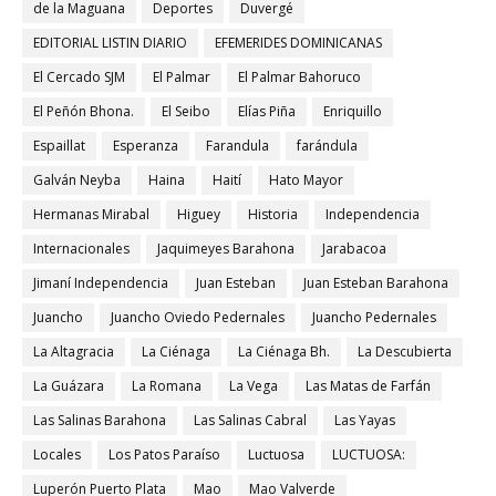
de la Maguana
Deportes
Duvergé
EDITORIAL LISTIN DIARIO
EFEMERIDES DOMINICANAS
El Cercado SJM
El Palmar
El Palmar Bahoruco
El Peñón Bhona.
El Seibo
Elías Piña
Enriquillo
Espaillat
Esperanza
Farandula
farándula
Galván Neyba
Haina
Haití
Hato Mayor
Hermanas Mirabal
Higuey
Historia
Independencia
Internacionales
Jaquimeyes Barahona
Jarabacoa
Jimaní Independencia
Juan Esteban
Juan Esteban Barahona
Juancho
Juancho Oviedo Pedernales
Juancho Pedernales
La Altagracia
La Ciénaga
La Ciénaga Bh.
La Descubierta
La Guázara
La Romana
La Vega
Las Matas de Farfán
Las Salinas Barahona
Las Salinas Cabral
Las Yayas
Locales
Los Patos Paraíso
Luctuosa
LUCTUOSA:
Luperón Puerto Plata
Mao
Mao Valverde