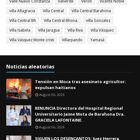
Valle Nuevo Constanza
Valverde
Verón
Vicente Noble
villa Altagracia
Villa Central
Villa Central Barahona
Villa Central Bh
Villa Central Bhona.
villa Gonzalez
Villa Isabela
Villa Jaragua
Villa Riva
Villa Vásquez
Villa Vásquez Monte cristi
Villarpando
Yamasá
Noticias aleatorias
Tensión en Moca tras asesinato agricultor;
expulsan haitianos
August 06, 2026
RENUNCIA Directora del Hospital Regional
Universitario Jaime Mota de Barahona Dra.
GRACIELA LAFONTAINE.
August 06, 2026
SIGUEN LOS DESENCANTOS: Juez Herrera