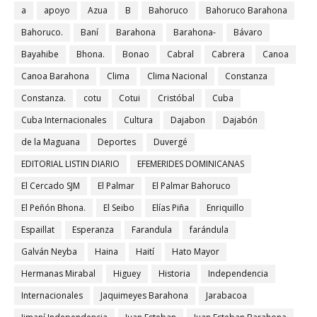
a
apoyo
Azua
B
Bahoruco
Bahoruco Barahona
Bahoruco.
Baní
Barahona
Barahona-
Bávaro
Bayahibe
Bhona.
Bonao
Cabral
Cabrera
Canoa
Canoa Barahona
Clima
Clima Nacional
Constanza
Constanza.
cotu
Cotui
Cristóbal
Cuba
Cuba Internacionales
Cultura
Dajabon
Dajabón
de la Maguana
Deportes
Duvergé
EDITORIAL LISTIN DIARIO
EFEMERIDES DOMINICANAS
El Cercado SJM
El Palmar
El Palmar Bahoruco
El Peñón Bhona.
El Seibo
Elías Piña
Enriquillo
Espaillat
Esperanza
Farandula
farándula
Galván Neyba
Haina
Haití
Hato Mayor
Hermanas Mirabal
Higuey
Historia
Independencia
Internacionales
Jaquimeyes Barahona
Jarabacoa