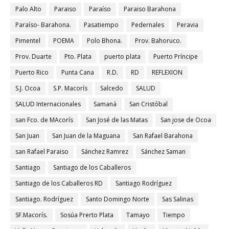
Palo Alto
Paraiso
Paraíso
Paraiso Barahona
Paraíso- Barahona.
Pasatiempo
Pedernales
Peravia
Pimentel
POEMA
Polo Bhona.
Prov. Bahoruco.
Prov. Duarte
Pto. Plata
puerto plata
Puerto Príncipe
Puerto Rico
Punta Cana
R.D.
RD
REFLEXION
S.J. Ocoa
S.P. Macorís
Salcedo
SALUD
SALUD Internacionales
Samaná
San Cristóbal
san Fco. de MAcorís
San José de las Matas
San jose de Ocoa
San Juan
San Juan de la Maguana
San Rafael Barahona
san Rafael Paraiso
Sánchez Ramrez
Sánchez Saman
Santiago
Santiago de los Caballeros
Santiago de los Caballeros RD
Santiago Rodríguez
Santiago. Rodríguez
Santo Domingo Norte
Sas Salinas
SF.Macorís.
Sosúa Prerto Plata
Tamayo
Tiempo