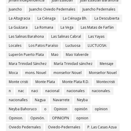
Jimaní Independencia
Juan Esteban
Juan Esteban Barahona
Juancho
Juancho Oviedo Pedernales
Juancho Pedernales
La Altagracia
La Ciénaga
La Ciénaga Bh.
La Descubierta
La Guázara
La Romana
La Vega
Las Matas de Farfán
Las Salinas Barahona
Las Salinas Cabral
Las Yayas
Locales
Los Patos Paraíso
Luctuosa
LUCTUOSA:
Luperón Puerto Plata
Mao
Mao Valverde
Mara Trinidad Sánchez
María Trinidad sánchez
Mensaje
Moca
mons. Nouel
monseñor Nouel
Monseñor Nouel
Monte cristi
Monte Plata
Monte Plata R.D.
Montecristi
n
nac
naci
nacional
nacionales
nacionales.
nacionalles
Nagua
Navarrete
Neyba
Neyba Bahoruco
o
Opinion
opinión
opìnion
Opinion.
Opinión.
OPINIOPN
opnion
Oviedo Pedernales
Oviedo-Pedernales
P. Las Casas Azua