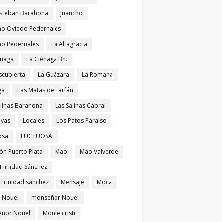
Esteban Barahona
Juancho
ho Oviedo Pedernales
ho Pedernales
La Altagracia
énaga
La Ciénaga Bh.
scubierta
La Guázara
La Romana
ga
Las Matas de Farfán
alinas Barahona
Las Salinas Cabral
ayas
Locales
Los Patos Paraíso
osa
LUCTUOSA:
ón Puerto Plata
Mao
Mao Valverde
Trinidad Sánchez
 Trinidad sánchez
Mensaje
Moca
 Nouel
monseñor Nouel
ñor Nouel
Monte cristi