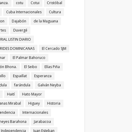
anza.
cotu
Cotui
Cristóbal
Cuba Internacionales
Cultura
bon
Dajabón
de la Maguana
tes
Duvergé
RIAL LISTIN DIARIO
ERIDES DOMINICANAS
El Cercado SJM
lmar
El Palmar Bahoruco
ñón Bhona.
El Seibo
Elías Piña
illo
Espaillat
Esperanza
dula
farándula
Galván Neyba
Haití
Hato Mayor
nas Mirabal
Higuey
Historia
endencia
Internacionales
meyes Barahona
Jarabacoa
í Independencia
Juan Esteban