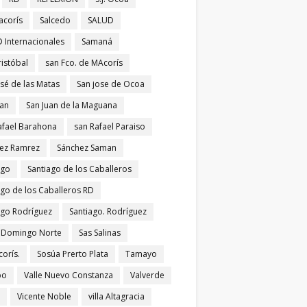
acorís
Salcedo
SALUD
 Internacionales
Samaná
ristóbal
san Fco. de MAcorís
osé de las Matas
San jose de Ocoa
uan
San Juan de la Maguana
afael Barahona
san Rafael Paraiso
ez Ramrez
Sánchez Saman
ago
Santiago de los Caballeros
ago de los Caballeros RD
ago Rodríguez
Santiago. Rodríguez
 Domingo Norte
Sas Salinas
corís.
Sosúa Prerto Plata
Tamayo
po
Valle Nuevo Constanza
Valverde
Vicente Noble
villa Altagracia