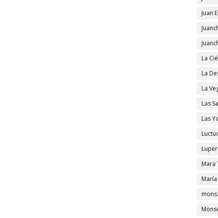
Juan 
Juanc
Juanc
La Ci
La De
La Ve
Las S
Las Y
Luctu
Luper
Mara 
María
mons.
Monse