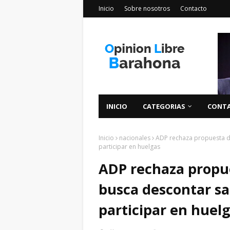
Inicio
Sobre nosotros
Contacto
INICIO
CATEGORIAS
CONT
Inicio
nacionales
ADP rechaza propuesta d
participar en huelgas
ADP rechaza propu
busca descontar sa
participar en huel