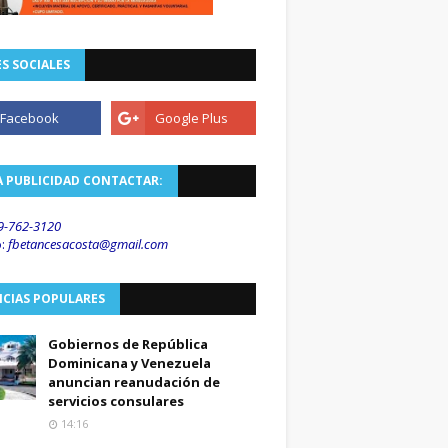
S SOCIALES
A PUBLICIDAD CONTACTAR:
9-762-3120
o
:
fbetancesacosta@gmail.
com
ICIAS POPULARES
Gobiernos de República
Dominicana y Venezuela
anuncian reanudación de
servicios consulares
14:16