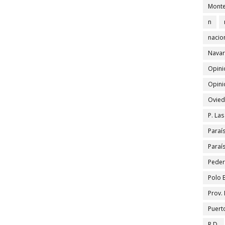
Monte
n
nacio
Navar
Opini
Opini
Ovied
P. La
Paraí
Paraí
Peder
Polo 
Prov.
Puert
R.D.