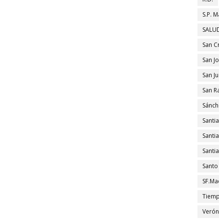
S.P. M
SALUD
San C
San J
San J
San R
Sánch
Santi
Santi
Santi
Santo
SF.Ma
Tiem
Verón