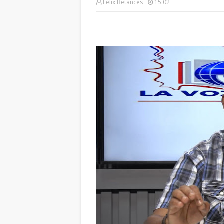
Félix Betances
15:02