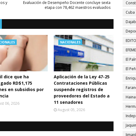
os y
Evaluación de Desempeño Docente concluye sexta
Const
etapa con 78,462 maestros evaluados
Cuba
Daja
Depor
EDITO
CIONALES
NACIONALES
EFEM
El Pa
El Pe
ril dice que ha
Aplicación de la Ley 47-25
Enriqu
egado RD$1,175
Contrataciones Públicas
Faran
nes en subsidios por
suspende registros de
ncia
proveedores del Estado a
Haina
11 senadores
st 06, 2026
Herma
August 05, 2026
Indep
Jaqui
Jiman