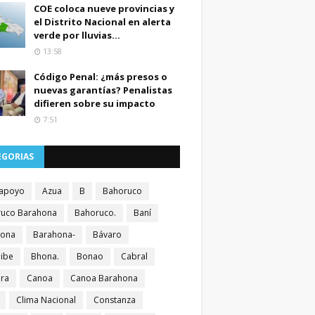
COE coloca nueve provincias y
el Distrito Nacional en alerta
verde por lluvias...
13:58
Código Penal: ¿más presos o
nuevas garantías? Penalistas
difieren sobre su impacto
7:51
EGORIAS
apoyo
Azua
B
Bahoruco
uco Barahona
Bahoruco.
Baní
hona
Barahona-
Bávaro
ibe
Bhona.
Bonao
Cabral
ra
Canoa
Canoa Barahona
Clima Nacional
Constanza