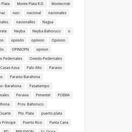
 Plata
Monte Plata R.D.
Montecristi
nac
naci
nacional
nacionales
nales.
nacionalles
Nagua
rete
Neyba
Neyba Bahoruco
o
on
opinión
opìnion
Opinion.
ón.
OPINIOPN
opnion
o Pedernales
Oviedo-Pedernales
s Casas Azua
Palo Alto
Paraiso
so
Paraiso Barahona
so- Barahona.
Pasatiempo
nales
Peravia
Pimentel
POEMA
Bhona.
Prov. Bahoruco.
 Duarte
Pto. Plata
puerto plata
o Príncipe
Puerto Rico
Punta Cana
RD
REFLEXION
S.J. Ocoa