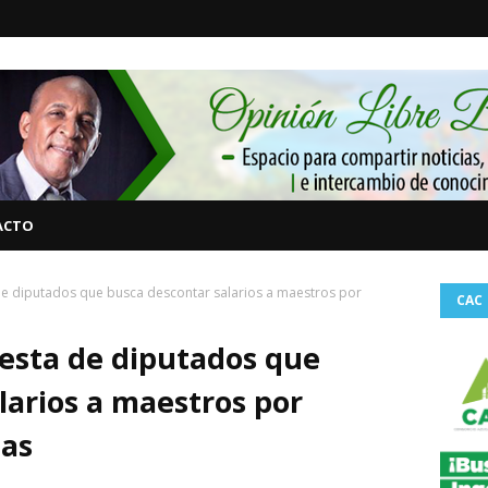
ACTO
e diputados que busca descontar salarios a maestros por
CAC
esta de diputados que
larios a maestros por
gas