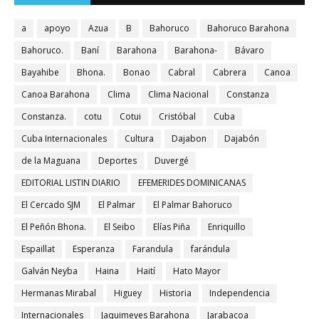
a
apoyo
Azua
B
Bahoruco
Bahoruco Barahona
Bahoruco.
Baní
Barahona
Barahona-
Bávaro
Bayahibe
Bhona.
Bonao
Cabral
Cabrera
Canoa
Canoa Barahona
Clima
Clima Nacional
Constanza
Constanza.
cotu
Cotui
Cristóbal
Cuba
Cuba Internacionales
Cultura
Dajabon
Dajabón
de la Maguana
Deportes
Duvergé
EDITORIAL LISTIN DIARIO
EFEMERIDES DOMINICANAS
El Cercado SJM
El Palmar
El Palmar Bahoruco
El Peñón Bhona.
El Seibo
Elías Piña
Enriquillo
Espaillat
Esperanza
Farandula
farándula
Galván Neyba
Haina
Haití
Hato Mayor
Hermanas Mirabal
Higuey
Historia
Independencia
Internacionales
Jaquimeyes Barahona
Jarabacoa