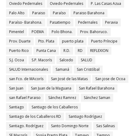
Oviedo Pedernales
Oviedo-Pedernales
P. Las Casas Azua
Palo Alto
Paraiso
Paraíso
Paraiso Barahona
Paraíso- Barahona.
Pasatiempo
Pedernales
Peravia
Pimentel
POEMA
Polo Bhona.
Prov. Bahoruco.
Prov. Duarte
Pto. Plata
puerto plata
Puerto Príncipe
Puerto Rico
Punta Cana
R.D.
RD
REFLEXION
S.J. Ocoa
S.P. Macorís
Salcedo
SALUD
SALUD Internacionales
Samaná
San Cristóbal
san Fco. de MAcorís
San José de las Matas
San jose de Ocoa
San Juan
San Juan de la Maguana
San Rafael Barahona
san Rafael Paraiso
Sánchez Ramrez
Sánchez Saman
Santiago
Santiago de los Caballeros
Santiago de los Caballeros RD
Santiago Rodríguez
Santiago. Rodríguez
Santo Domingo Norte
Sas Salinas
SF.Macorís.
Sosúa Prerto Plata
Tamayo
Tiempo