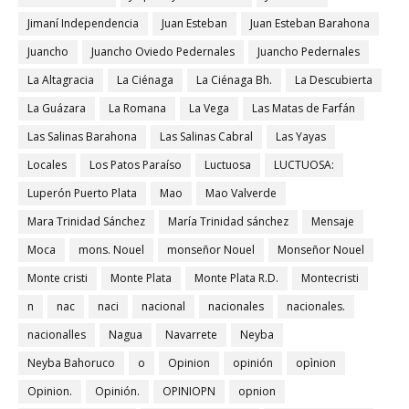
Jimaní Independencia
Juan Esteban
Juan Esteban Barahona
Juancho
Juancho Oviedo Pedernales
Juancho Pedernales
La Altagracia
La Ciénaga
La Ciénaga Bh.
La Descubierta
La Guázara
La Romana
La Vega
Las Matas de Farfán
Las Salinas Barahona
Las Salinas Cabral
Las Yayas
Locales
Los Patos Paraíso
Luctuosa
LUCTUOSA:
Luperón Puerto Plata
Mao
Mao Valverde
Mara Trinidad Sánchez
María Trinidad sánchez
Mensaje
Moca
mons. Nouel
monseñor Nouel
Monseñor Nouel
Monte cristi
Monte Plata
Monte Plata R.D.
Montecristi
n
nac
naci
nacional
nacionales
nacionales.
nacionalles
Nagua
Navarrete
Neyba
Neyba Bahoruco
o
Opinion
opinión
opìnion
Opinion.
Opinión.
OPINIOPN
opnion