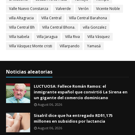
Valle Nuevo Constanza
Valverde
Verón
Vicente Noble
villa Altagracia
Villa Central
Villa Central Barahona
Villa Central Bh
Villa Central Bhona.
villa Gonzalez
Villa Isabela
Villa Jaragua
Villa Riva
Villa Vásquez
Villa Vásquez Monte cristi
Villarpando
Yamasá
Noticias aleatorias
LUCTUOSA: Fallece Román Ramos: el
inmigrante español que convirtió La Sirena en
un gigante del comercio dominicano
August 06, 2026
Sisalril dice que ha entregado RD$1,175
millones en subsidios por lactancia
August 06, 2026