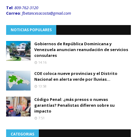
Tel
:
809-762-3120
Correo
:
fbetancesacosta@gmail.
com
NOTICIAS POPULARES
Gobiernos de República Dominicana y
Venezuela anuncian reanudación de servicios
consulares
14:16
COE coloca nueve provincias y el Distrito
Nacional en alerta verde por lluvias...
13:58
Código Penal: ¿más presos o nuevas
garantías? Penalistas difieren sobre su
impacto
7:51
CATEGORIAS