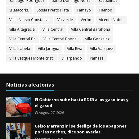
Santiago. Rodríguez
Santo Domingo Norte
Sas Salinas
SF.Macorís.
Sosúa Prerto Plata
Tamayo
Tiempo
Valle Nuevo Constanza
Valverde
Verón
Vicente Noble
villa Altagracia
Villa Central
Villa Central Barahona
Villa Central Bh
Villa Central Bhona.
villa Gonzalez
Villa Isabela
Villa Jaragua
Villa Riva
Villa Vásquez
Villa Vásquez Monte cristi
Villarpando
Yamasá
Noticias aleatorias
El Gobierno sube hasta RD$3 a las gasolinas y
el gasoil
August 07, 2026
Celso Marranzini se desliga de los apagones
por las noches, dice son averías.
August 07, 2026