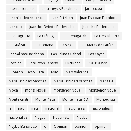
Internacionales
Jaquimeyes Barahona
Jarabacoa
Jimaní Independencia
Juan Esteban
Juan Esteban Barahona
Juancho
Juancho Oviedo Pedernales
Juancho Pedernales
La Altagracia
La Ciénaga
La Ciénaga Bh.
La Descubierta
La Guázara
La Romana
La Vega
Las Matas de Farfán
Las Salinas Barahona
Las Salinas Cabral
Las Yayas
Locales
Los Patos Paraíso
Luctuosa
LUCTUOSA:
Luperón Puerto Plata
Mao
Mao Valverde
Mara Trinidad Sánchez
María Trinidad sánchez
Mensaje
Moca
mons. Nouel
monseñor Nouel
Monseñor Nouel
Monte cristi
Monte Plata
Monte Plata R.D.
Montecristi
n
nac
naci
nacional
nacionales
nacionales.
nacionalles
Nagua
Navarrete
Neyba
Neyba Bahoruco
o
Opinion
opinión
opìnion