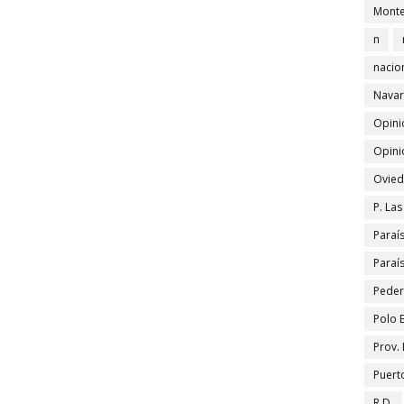
Monte
n
nacio
Navar
Opini
Opini
Ovied
P. La
Paraí
Paraí
Peder
Polo 
Prov.
Puert
R.D.