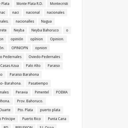
 Plata
Monte Plata R.D.
Montecristi
nac
naci
nacional
nacionales
nales.
nacionalles
Nagua
rete
Neyba
Neyba Bahoruco
o
on
opinión
opìnion
Opinion.
ón.
OPINIOPN
opnion
o Pedernales
Oviedo-Pedernales
s Casas Azua
Palo Alto
Paraiso
so
Paraiso Barahona
so- Barahona.
Pasatiempo
nales
Peravia
Pimentel
POEMA
Bhona.
Prov. Bahoruco.
 Duarte
Pto. Plata
puerto plata
o Príncipe
Puerto Rico
Punta Cana
RD
REFLEXION
S.J. Ocoa