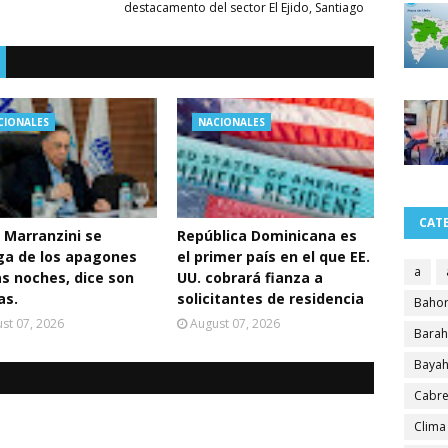
destacamento del sector El Ejido, Santiago
CIONALES
NACIONALES
CAT
 Marranzini se
República Dominicana es
ga de los apagones
el primer país en el que EE.
a
as noches, dice son
UU. cobrará fianza a
as.
solicitantes de residencia
Bahor
st 07, 2026
August 07, 2026
Bara
Bayah
Cabre
Clima