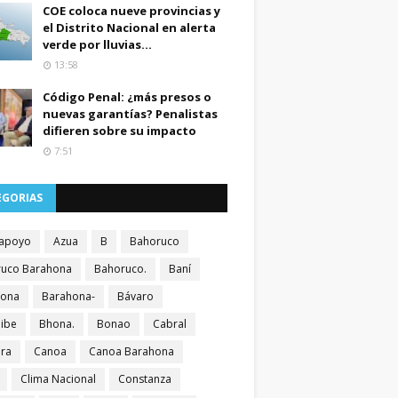
COE coloca nueve provincias y
el Distrito Nacional en alerta
verde por lluvias...
13:58
Código Penal: ¿más presos o
nuevas garantías? Penalistas
difieren sobre su impacto
7:51
EGORIAS
apoyo
Azua
B
Bahoruco
uco Barahona
Bahoruco.
Baní
hona
Barahona-
Bávaro
ibe
Bhona.
Bonao
Cabral
ra
Canoa
Canoa Barahona
Clima Nacional
Constanza