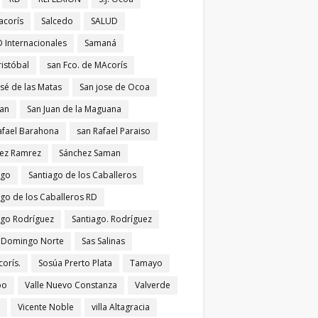
acorís
Salcedo
SALUD
 Internacionales
Samaná
ristóbal
san Fco. de MAcorís
osé de las Matas
San jose de Ocoa
uan
San Juan de la Maguana
afael Barahona
san Rafael Paraiso
ez Ramrez
Sánchez Saman
ago
Santiago de los Caballeros
ago de los Caballeros RD
ago Rodríguez
Santiago. Rodríguez
 Domingo Norte
Sas Salinas
corís.
Sosúa Prerto Plata
Tamayo
po
Valle Nuevo Constanza
Valverde
Vicente Noble
villa Altagracia