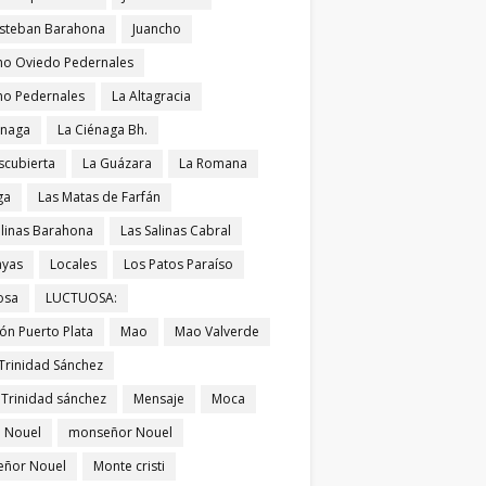
Esteban Barahona
Juancho
ho Oviedo Pedernales
ho Pedernales
La Altagracia
énaga
La Ciénaga Bh.
scubierta
La Guázara
La Romana
ga
Las Matas de Farfán
alinas Barahona
Las Salinas Cabral
ayas
Locales
Los Patos Paraíso
osa
LUCTUOSA:
ón Puerto Plata
Mao
Mao Valverde
Trinidad Sánchez
 Trinidad sánchez
Mensaje
Moca
 Nouel
monseñor Nouel
ñor Nouel
Monte cristi