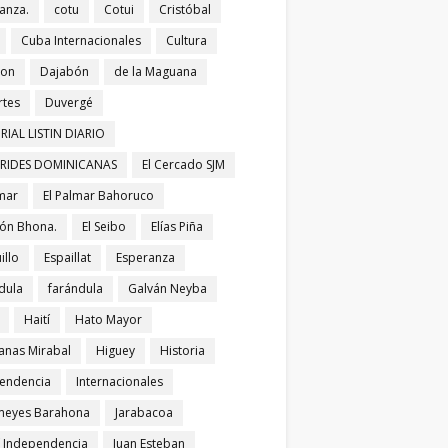
anza.
cotu
Cotui
Cristóbal
Cuba Internacionales
Cultura
bon
Dajabón
de la Maguana
tes
Duvergé
RIAL LISTIN DIARIO
ERIDES DOMINICANAS
El Cercado SJM
lmar
El Palmar Bahoruco
ñón Bhona.
El Seibo
Elías Piña
illo
Espaillat
Esperanza
dula
farándula
Galván Neyba
Haití
Hato Mayor
nas Mirabal
Higuey
Historia
endencia
Internacionales
meyes Barahona
Jarabacoa
í Independencia
Juan Esteban