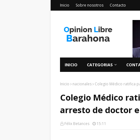
Inicio
Sobre nosotros
Contacto
INICIO
CATEGORIAS
CONT
Inicio
nacionales
Colegio Médico ratifica p
Colegio Médico rati
arresto de doctor 
Félix Betances
15:11