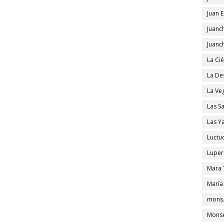
Juan 
Juanc
Juanc
La Ci
La De
La Ve
Las S
Las Y
Luctu
Luper
Mara 
María
mons.
Monse