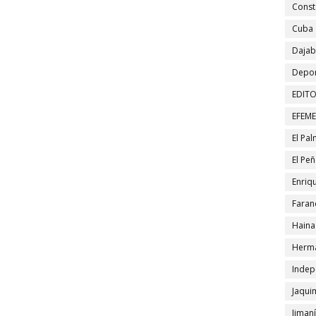
Const
Cuba
Daja
Depor
EDITO
EFEM
El Pa
El Pe
Enriqu
Faran
Haina
Herma
Indep
Jaqui
Jiman