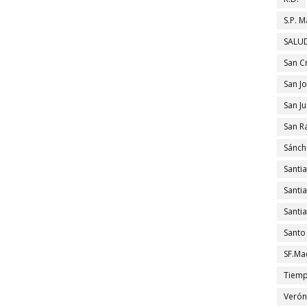
S.P. M
SALUD
San C
San J
San J
San R
Sánch
Santi
Santi
Santi
Santo
SF.Ma
Tiem
Verón