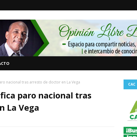
ACTO
aro nacional tras arresto de doctor en La Vega
CAC
fica paro nacional tras
en La Vega