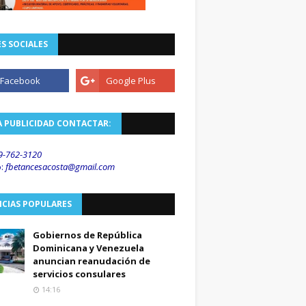
S SOCIALES
A PUBLICIDAD CONTACTAR:
9-762-3120
o
:
fbetancesacosta@gmail.
com
ICIAS POPULARES
Gobiernos de República
Dominicana y Venezuela
anuncian reanudación de
servicios consulares
14:16