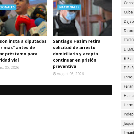
Const
CIONALES
NACIONALES
Cuba
Daja
Depor
EDITO
son insta a diputados
Santiago Hazim retira
er más” antes de
solicitud de arresto
EFEM
car préstamo para
domiciliario y acepta
El Pa
idad vial
continuar en prisión
preventiva
st 05, 2026
El Pe
August 05, 2026
Enriqu
Faran
Haina
Herma
Indep
Jaqui
Jiman