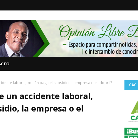
ACTO
idente laboral, ¿quién paga el subsidio, la empresa o el Idopril?
CAC
 un accidente laboral,
idio, la empresa o el