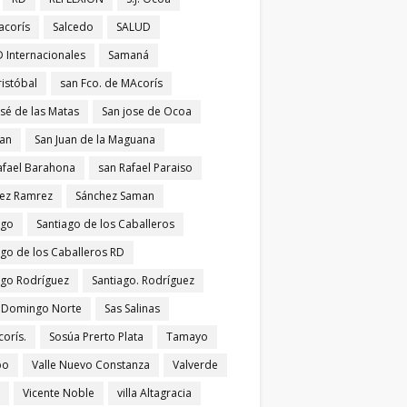
acorís
Salcedo
SALUD
 Internacionales
Samaná
ristóbal
san Fco. de MAcorís
osé de las Matas
San jose de Ocoa
uan
San Juan de la Maguana
afael Barahona
san Rafael Paraiso
ez Ramrez
Sánchez Saman
ago
Santiago de los Caballeros
ago de los Caballeros RD
ago Rodríguez
Santiago. Rodríguez
 Domingo Norte
Sas Salinas
corís.
Sosúa Prerto Plata
Tamayo
po
Valle Nuevo Constanza
Valverde
Vicente Noble
villa Altagracia