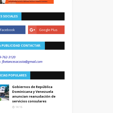
S SOCIALES
A PUBLICIDAD CONTACTAR:
9-762-3120
o
:
fbetancesacosta@gmail.
com
ICIAS POPULARES
Gobiernos de República
Dominicana y Venezuela
anuncian reanudación de
servicios consulares
14:16