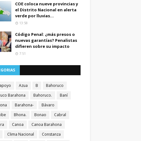
COE coloca nueve provincias y
el Distrito Nacional en alerta
verde por lluvias...
13:58
Código Penal: ¿más presos o
nuevas garantías? Penalistas
difieren sobre su impacto
7:51
EGORIAS
apoyo
Azua
B
Bahoruco
uco Barahona
Bahoruco.
Baní
hona
Barahona-
Bávaro
ibe
Bhona.
Bonao
Cabral
ra
Canoa
Canoa Barahona
Clima Nacional
Constanza