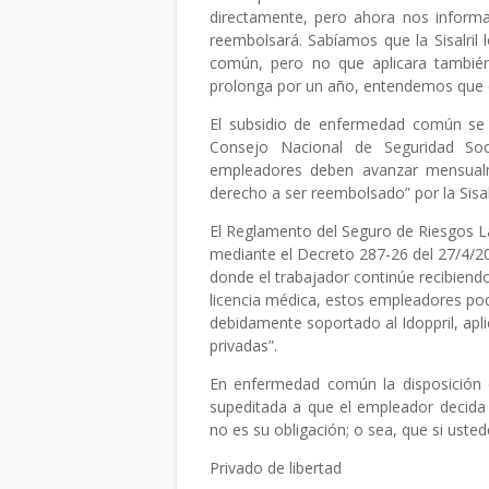
directamente, pero ahora nos informa
reembolsará. Sabíamos que la Sisalri
común, pero no que aplicara también 
prolonga por un año, entendemos que 
El subsidio de enfermedad común se 
Consejo Nacional de Seguridad Soc
empleadores deben avanzar mensualm
derecho a ser reembolsado” por la Sisalr
El Reglamento del Seguro de Riesgos L
mediante el Decreto 287-26 del 27/4/202
donde el trabajador continúe recibiend
licencia médica, estos empleadores pod
debidamente soportado al Idoppril, ap
privadas”.
En enfermedad común la disposición e
supeditada a que el empleador decida s
no es su obligación; o sea, que si uste
Privado de libertad