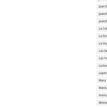
Juan 
Juanc
Juanc
La Ci
La De
La Ve
Las S
Las Y
Luctu
Luper
Mara 
María
mons.
Monse