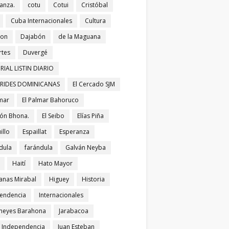
anza.
cotu
Cotui
Cristóbal
Cuba Internacionales
Cultura
bon
Dajabón
de la Maguana
tes
Duvergé
RIAL LISTIN DIARIO
ERIDES DOMINICANAS
El Cercado SJM
lmar
El Palmar Bahoruco
ñón Bhona.
El Seibo
Elías Piña
illo
Espaillat
Esperanza
dula
farándula
Galván Neyba
Haití
Hato Mayor
nas Mirabal
Higuey
Historia
endencia
Internacionales
meyes Barahona
Jarabacoa
í Independencia
Juan Esteban