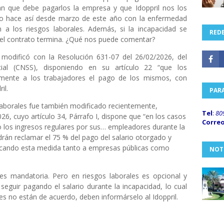
n que debe pagarlos la empresa y que Idoppril nos los
l lo hace así desde marzo de este año con la enfermedad
a los riesgos laborales. Además, si la incapacidad se
REDE
el contrato termina. ¿Qué nos puede comentar?
modificó con la Resolución 631-07 del 26/02/2026, del
ial (CNSS), disponiendo en su artículo 22 “que los
ente a los trabajadores el pago de los mismos, con
il.
PAR
aborales fue también modificado recientemente,
Tel
:
80
6, cuyo artículo 34, Párrafo I, dispone que “en los casos
Corre
o los ingresos regulares por sus… empleadores durante la
rán reclamar el 75 % del pago del salario otorgado y
licando esta medida tanto a empresas públicas como
NOT
s mandatoria. Pero en riesgos laborales es opcional y
eguir pagando el salario durante la incapacidad, lo cual
des no están de acuerdo, deben informárselo al Idoppril.