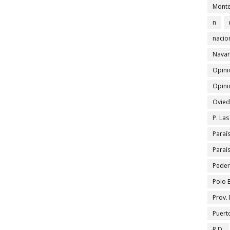
Monte
n
nacio
Navar
Opini
Opini
Ovied
P. La
Paraí
Paraí
Peder
Polo 
Prov.
Puert
R.D.