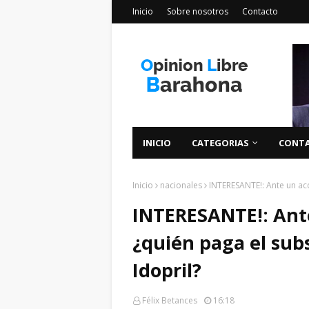
Inicio
Sobre nosotros
Contacto
INICIO
CATEGORIAS
CONT
Inicio
nacionales
INTERESANTE!: Ante un acc
INTERESANTE!: Ante
¿quién paga el subs
Idopril?
Félix Betances
16:18