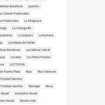
Esteban Barahona
Juancho
ho Oviedo Pedernales
ho Pedernales
La Altagracia
énaga
La Ciénaga Bh.
scubierta
La Guázara
La Romana
ga
Las Matas de Farfán
alinas Barahona
Las Salinas Cabral
ayas
Locales
Los Patos Paraíso
osa
LUCTUOSA:
ón Puerto Plata
Mao
Mao Valverde
Trinidad Sánchez
 Trinidad sánchez
Mensaje
Moca
 Nouel
monseñor Nouel
ñor Nouel
Monte cristi