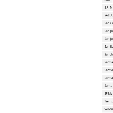
S.P. M
SALUD
San C
San J
San J
San R
Sánch
Santi
Santi
Santi
Santo
SF.Ma
Tiem
Verón