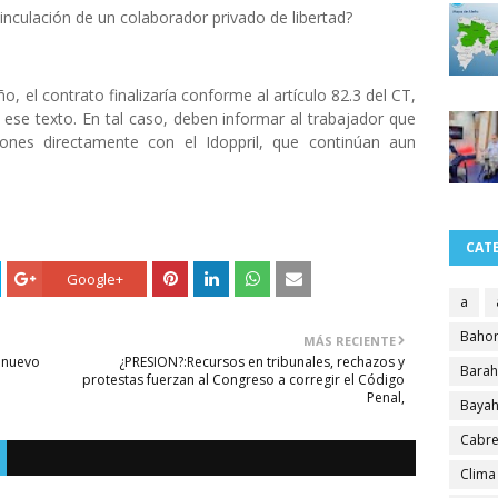
nculación de un colaborador privado de libertad?
o, el contrato finalizaría conforme al artículo 82.3 del CT,
ese texto. En tal caso, deben informar al trabajador que
iones directamente con el Idoppril, que continúan aun
CAT
Google+
a
Bahor
MÁS RECIENTE
l nuevo
¿PRESION?:Recursos en tribunales, rechazos y
Bara
protestas fuerzan al Congreso a corregir el Código
Penal,
Bayah
Cabre
Clima