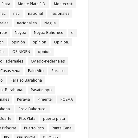
 Plata
Monte Plata R.D.
Montecristi
nac
naci
nacional
nacionales
nales.
nacionalles
Nagua
rete
Neyba
Neyba Bahoruco
o
on
opinión
opìnion
Opinion.
ón.
OPINIOPN
opnion
o Pedernales
Oviedo-Pedernales
s Casas Azua
Palo Alto
Paraiso
so
Paraiso Barahona
so- Barahona.
Pasatiempo
nales
Peravia
Pimentel
POEMA
Bhona.
Prov. Bahoruco.
 Duarte
Pto. Plata
puerto plata
o Príncipe
Puerto Rico
Punta Cana
RD
REFLEXION
S.J. Ocoa